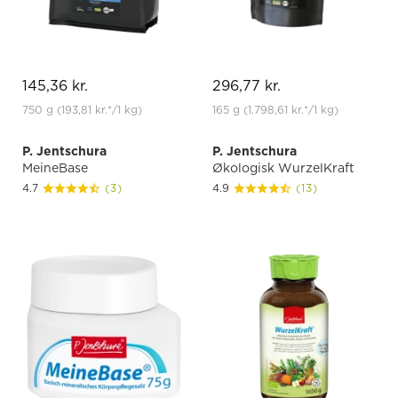
145,36 kr.
296,77 kr.
750 g
(193,81 kr.
*
/1 kg)
165 g
(1.798,61 kr.
*
/1 kg)
P. Jentschura
P. Jentschura
MeineBase
Økologisk WurzelKraft
4.7
(3)
4.9
(13)