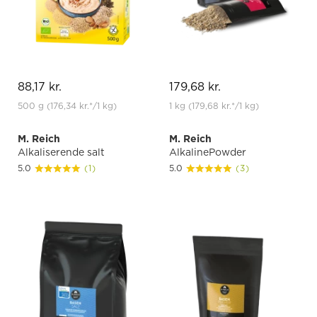
88,17 kr.
179,68 kr.
500 g
(176,34 kr.
*
/1 kg)
1 kg
(179,68 kr.
*
/1 kg)
M. Reich
M. Reich
Alkaliserende salt
AlkalinePowder
5.0
(1)
5.0
(3)