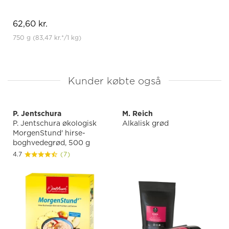
62,60 kr.
750 g
(83,47 kr.
*
/1 kg)
Kunder købte også
P. Jentschura
M. Reich
P. Jentschura økologisk
Alkalisk grød
MorgenStund' hirse-
boghvedegrød, 500 g
4.7
(7)