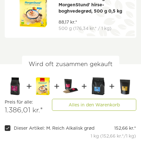
MorgenStund' hirse-
boghvedegrød, 500 g 0,5 kg
88,17 kr.*
500 g
(176,34 kr.* / 1 kg)
Wird oft zusammen gekauft
Preis für alle:
Alles in den Warenkorb
1.386,01 kr.*
Dieser Artikel: M. Reich Alkalisk grød
152,66 kr.*
1 kg (152,66 kr.*/1 kg)