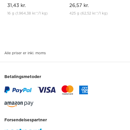
31,43 kr.
26,57 kr.
16 g
(1.964,38 kr.
*
/1 kg)
425 g
(62,52 kr.
*
/1 kg)
Alle priser er inkl. moms
Betalingsmetoder
Forsendelsespartner