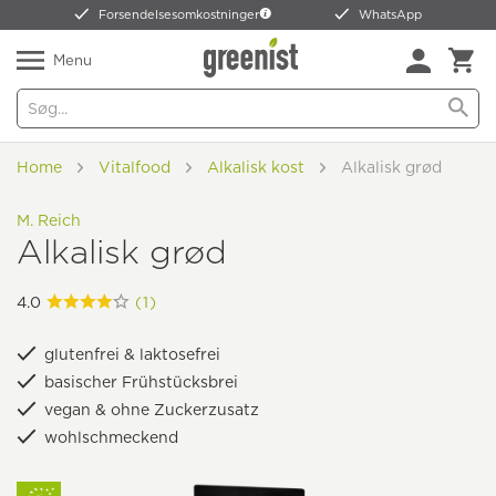
Forsendelsesomkostninger
WhatsApp
Menu
Home
Vitalfood
Alkalisk kost
Alkalisk grød
M. Reich
Alkalisk grød
4.0
(1)
glutenfrei & laktosefrei
basischer Frühstücksbrei
vegan & ohne Zuckerzusatz
wohlschmeckend