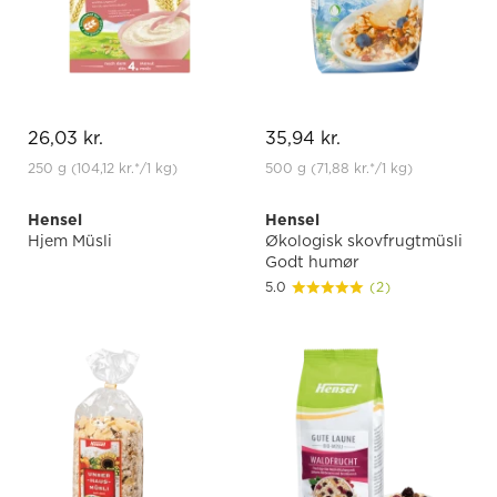
26,03 kr.
35,94 kr.
250 g
(104,12 kr.
*
/1 kg)
500 g
(71,88 kr.
*
/1 kg)
Hensel
Hensel
Hjem Müsli
Økologisk skovfrugtmüsli
Godt humør
5.0
(2)