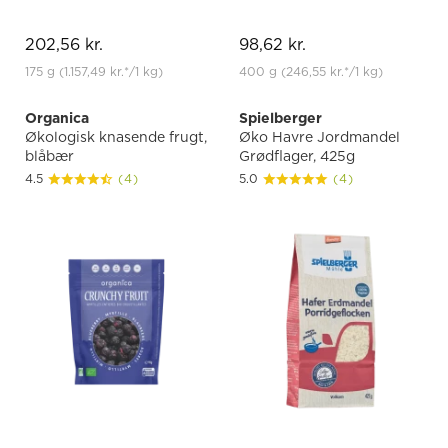
202,56 kr.
98,62 kr.
175 g
(1.157,49 kr.
*
/1 kg)
400 g
(246,55 kr.
*
/1 kg)
Organica
Spielberger
Økologisk knasende frugt,
Øko Havre Jordmandel
blåbær
Grødflager, 425g
4.5
(4)
5.0
(4)