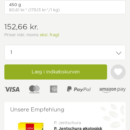
450 g
80,61 kr.* (179,13 kr.*/1 kg)
152,66 kr.
Priser inkl. moms
eksl. fragt
Læg i indkøbskurven
Unsere Empfehlung
P. Jentschura
P. Jentschura økologisk