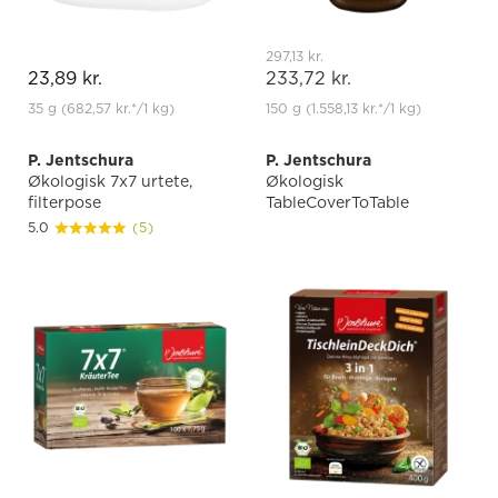
297,13 kr.
23,89 kr.
233,72 kr.
35 g
(682,57 kr.
*
/1 kg)
150 g
(1.558,13 kr.
*
/1 kg)
P. Jentschura
P. Jentschura
Økologisk 7x7 urtete,
Økologisk
filterpose
TableCoverToTable
5.0
(5)