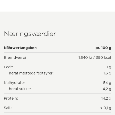
Næringsværdier
Nährwertangaben
pr. 100 g
Brændværdi
1.640 kj / 390 kcal
Fedt:
11 g
heraf mættede fedtsyrer:
1,6 g
Kulhydrater
54 g
heraf sukker
4,2 g
Protein:
14,2 g
Salt:
< 0,1 g