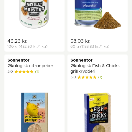
43,23 kr.
68,03 kr.
100 g
(432,30 kr.
/1 kg)
60 g
(1.133,83 kr.
/1 kg)
Sonnentor
Sonnentor
Økologisk citronpeber
Økologisk Fish & Chicks
grillkrydderi
5.0
(1)
5.0
(1)