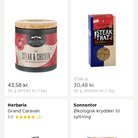
37,46 kr.
43,58 kr.
30,48 kr.
50 g
(871,60 kr.
/1 kg)
50 g
(609,60 kr.
/1 kg)
Herbaria
Sonnentor
Grand Caravan
Økologisk krydderi til
syltning
5.0
(2)