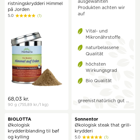
ausgewählten
ristningskrydderi Himmel
Produkten achten wir
på Jorden
auf
5.0
(1)
Vital- und
Mikronährstoffe
naturbelassene
Qualität
höchsten
Wirkungsgrad
Bio Qualität
68,03 kr.
greenist
natürlich gut …
90 g
(755,89 kr.
/1 kg)
BIOLOTTA
Sonnentor
Økologisk
Økologisk steak that grill-
krydderiblanding til bøf
krydderi
og kylling
5.0
(1)