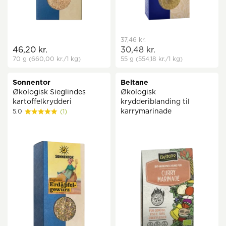
37,46 kr.
46,20 kr.
30,48 kr.
70 g
(660,00 kr.
/1 kg)
55 g
(554,18 kr.
/1 kg)
Sonnentor
Beltane
Økologisk Sieglindes
Økologisk
kartoffelkrydderi
krydderiblanding til
karrymarinade
5.0
(1)