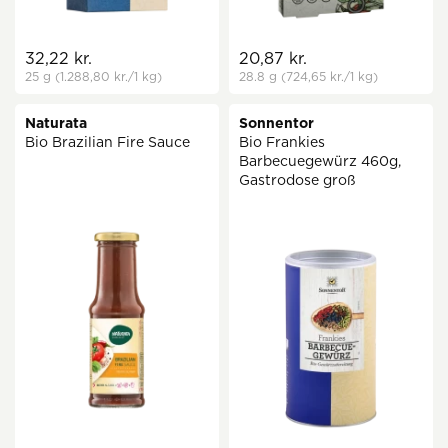
32,22 kr.
20,87 kr.
25 g
(1.288,80 kr.
/1 kg)
28.8 g
(724,65 kr.
/1 kg)
Naturata
Sonnentor
Bio Brazilian Fire Sauce
Bio Frankies
Barbecuegewürz 460g,
Gastrodose groß