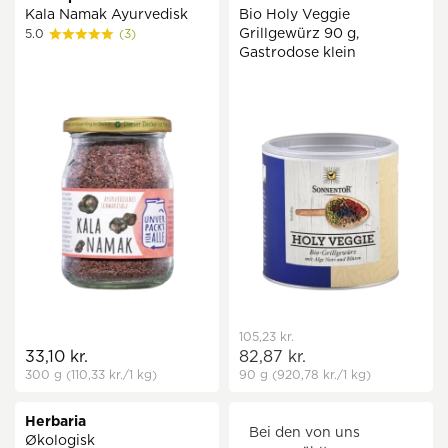
Kala Namak Ayurvedisk
Bio Holy Veggie
Grillgewürz 90 g,
5.0
(3)
Gastrodose klein
105,23 kr.
33,10 kr.
82,87 kr.
300 g
(110,33 kr.
/1 kg)
90 g
(920,78 kr.
/1 kg)
Herbaria
Bei den von uns
Økologisk