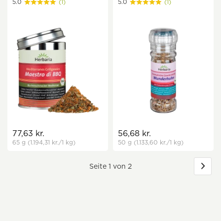
5.0
(1)
5.0
(1)
77,63 kr.
56,68 kr.
65 g
(1.194,31 kr.
/1 kg)
50 g
(1.133,60 kr.
/1 kg)
Seite 1 von 2