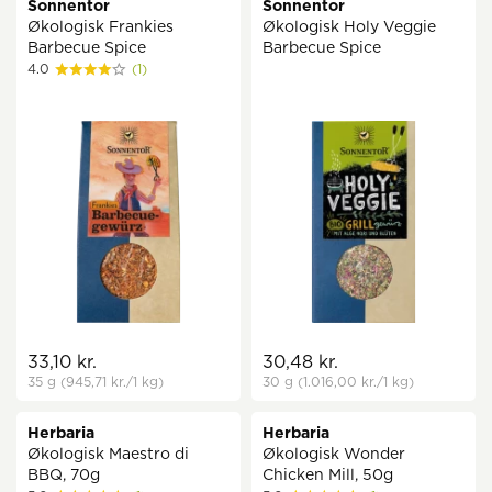
Sonnentor
Sonnentor
Økologisk Frankies
Økologisk Holy Veggie
Barbecue Spice
Barbecue Spice
4.0
(1)
33,10 kr.
30,48 kr.
35 g
(945,71 kr.
/1 kg)
30 g
(1.016,00 kr.
/1 kg)
Herbaria
Herbaria
Økologisk Maestro di
Økologisk Wonder
BBQ, 70g
Chicken Mill, 50g