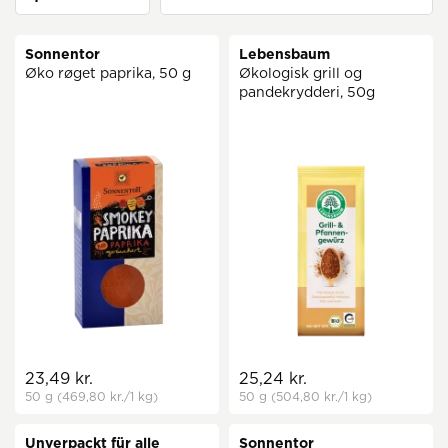
Sonnentor
Lebensbaum
Øko røget paprika, 50 g
Økologisk grill og
pandekrydderi, 50g
23,49 kr.
25,24 kr.
50 g
(469,80 kr.
/1 kg)
50 g
(504,80 kr.
/1 kg)
Unverpackt für alle
Sonnentor