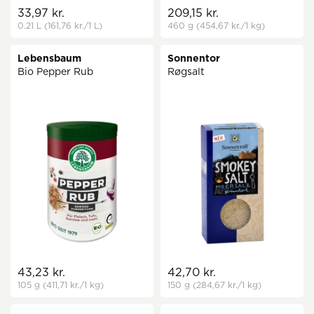
33,97 kr.
209,15 kr.
0.21 L
(161,76 kr.
/1 L)
460 g
(454,67 kr.
/1 kg)
Lebensbaum
Sonnentor
Bio Pepper Rub
Røgsalt
43,23 kr.
42,70 kr.
105 g
(411,71 kr.
/1 kg)
150 g
(284,67 kr.
/1 kg)