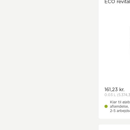
ECO revita
161,23 kr.
0.03 L
(5.374,3
Klar til øjeb
afsendelse, 
2-5 arbejd