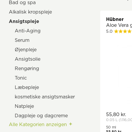
Bad og spa
Alkalisk kropspleje
Hübner
Ansigtspleje
Aloe Vera 
Anti-Aging
5.0
Serum
Øjenpleje
Ansigtsolie
Rengøring
Tonic
Læbepleje
kosmetiske ansigtsmasker
Natpleje
55,80 kr.
Dagpleje og dagcreme
0.05 L
(1.116,0
Alle Kategorien anzeigen
Spezialpflege
50 ml
55,80 kr.