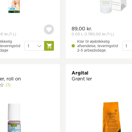
89,00 kr.
00 kr.
/1 L)
0.05 L
(1.780,00 kr.
/1 L)
likkelig
Klar til øjeblikkelig
leveringstid
afsendelse, leveringstid
sdage
2-5 arbejdsdage
Argital
r, roll on
Grønt ler
(1)