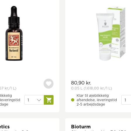
80,90 kr.
67 kr.
/1 L)
0.05 L
(1.618,00 kr.
/1 L)
likkelig
Klar til øjeblikkelig
leveringstid
afsendelse, leveringstid
sdage
2-5 arbejdsdage
tics
Bioturm