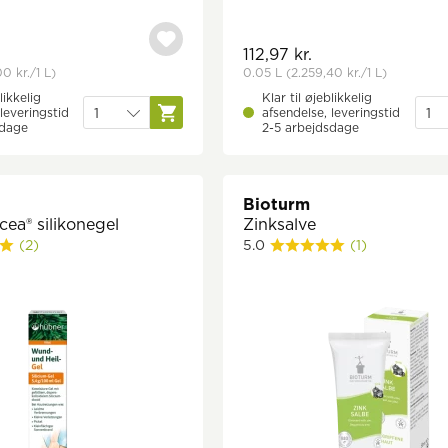
112,97 kr.
0 kr.
/1 L)
0.05 L
(2.259,40 kr.
/1 L)
likkelig
Klar til øjeblikkelig
leveringstid
afsendelse, leveringstid
sdage
2-5 arbejdsdage
Bioturm
icea® silikonegel
Zinksalve
(2)
5.0
(1)