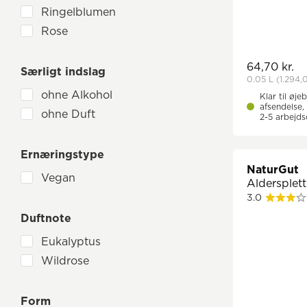
Karotte
Ringelblumen
Kieselsäure
Rose
Kokosöl
Lavendel
64,70 kr.
Særligt indslag
Mandelöl
0.05 L
(1.294,
ohne Alkohol
Klar til øjeb
Manukaöl
afsendelse, 
ohne Duft
Molke
2-5 arbejd
Nachtkerzenöl
Ernæringstype
Olivenöl
NaturGut
Panthenol
Vegan
Aldersplette
Probiotika (effektive Mikroorganismen)
3.0
Propolis
Duftnote
Ringelblume
Eukalyptus
Rizinusöl
Wildrose
Rose
Salicylsäure
Form