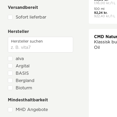
Hårpleje
1.116,00 kr./1 L
Versandbereit
100 ml
Hånd- og fodpleje
92,24 kr.
922,40 kr./1 L
Sofort lieferbar
Hudpleje med effektive mikroorganismer
Personlig pleje
Hersteller
Kosmetik
CMD Natur
Klassisk b
Pleje af mænd
Oil
Mund- og tandpleje
alva
Nutricosmetics
Argital
Parfume og duftstoffer
BASIS
Sæbe
Bergland
Solbeskyttelse
Bioturm
Geschenksets Naturkosmetik
CMD Naturkosmetik
Mindesthaltbarkeit
Earth Line
MHD Angebote
Eco Cosmetics