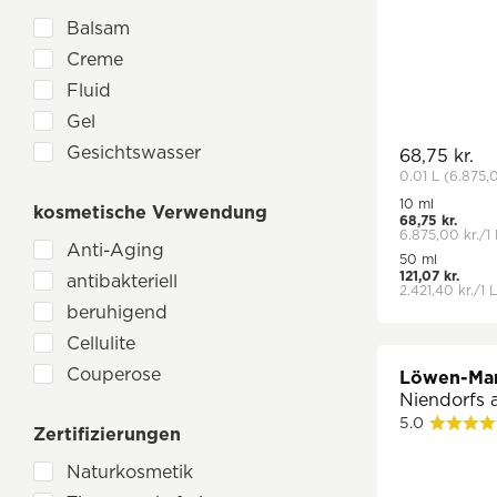
Sanddorn
Balsam
Schafgarbe
Creme
Schwarzkümmel
Fluid
Sheabutter (Karité)
Gel
Silber
Gesichtswasser
68,75 kr.
Teebaum
0.01 L
(6.875,0
Lotion
Teebaumöl
10 ml
kosmetische Verwendung
Paste
Tonerde
68,75 kr.
6.875,00 kr./1 
Pulver
Anti-Aging
Urea
50 ml
Roll-On
121,07 kr.
antibakteriell
Veilchen
2.421,40 kr./1 L
Salbe
beruhigend
Vitamin E
Spray
Cellulite
Weihrauch
Öl
Couperose
Zink
Löwen-Man
Niendorfs a
Ekzemen
ätherische Öle
5.0
Zertifizierungen
Elastizität
entzündungshemmend
Naturkosmetik