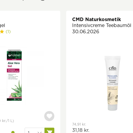
CMD Naturkosmetik
gel
Intensivcreme Teebaumö
30.06.2026
(1)
0 kr.
/1 L)
74,91 kr.
31,18 kr.