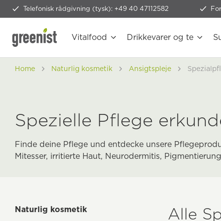
Telefonisk rådgivning (tysk): +49 40 47112582
Fo
Vitalfood
Drikkevarer og te
S
Home
Naturlig kosmetik
Ansigtspleje
Spezialpf
Spezielle Pflege erkun
Finde deine Pflege und entdecke unsere Pflegeprodu
Mitesser,
irritierte Haut
, Neurodermitis, Pigmentierun
Alle S
Naturlig kosmetik