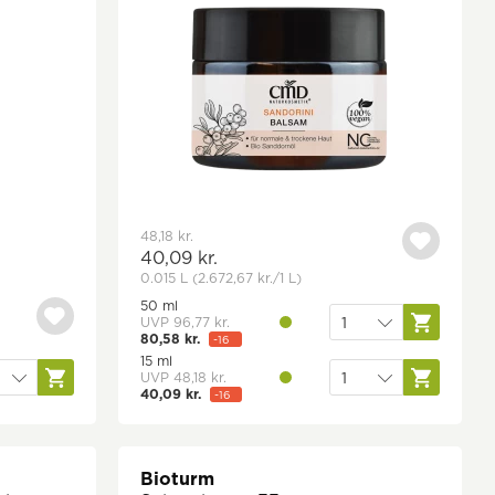
48,18 kr.
40,09 kr.
0.015 L
(2.672,67 kr.
/1 L)
50 ml
UVP 96,77 kr.
80,58 kr.
-16
1.611,60 kr./1 L
%
15 ml
UVP 48,18 kr.
40,09 kr.
-16
2.672,67 kr./1 L
%
Bioturm