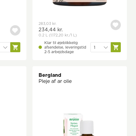
283,03 kr.
234,44 kr.
0.2 L
(1.172,20 kr.
/1 L)
Klar til øjeblikkelig
afsendelse, leveringstid
2-5 arbejdsdage
Bergland
Pleje af ar olie