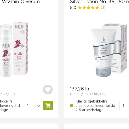
l Vitamin C Serum
Silver Lotion No. 36, 150 
5.0
(1)
137,26 kr.
3 kr.
/1 L)
0.15 L
(915,07 kr.
/1 L)
likkelig
Klar til øjeblikkelig
leveringstid
afsendelse, leveringstid
sdage
2-5 arbejdsdage