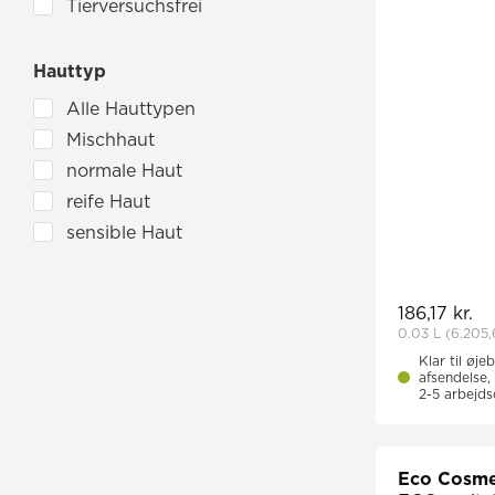
Feuchtigkeitspflege
Tierversuchsfrei
Hautreizungen
Hautunreinheiten
Hauttyp
Juckreizlinderung
Alle Hauttypen
Narben
Mischhaut
Neurodermitis
normale Haut
Pigmentflecken
reife Haut
Psoriasis
sensible Haut
Regeneration
spezielle Hautbilder
Rötungen mildern
trockene Haut
sonnenstrapazierte Haut
186,17 kr.
unreine Haut
0.03 L
(6.205,
Spannkraft & Festigkeit
ölige Haut
Klar til øjeb
straffend
afsendelse, 
2-5 arbejd
Eco Cosme