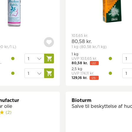
103,65 kr.
80,58 kr.
0 kr.
/1 L)
1 kg
(80,58 kr.
/1 kg)
1 kg
UVP 103,65 kr.
L
80,58 kr.
-22
80,58 kr./1 kg
%
2,5 kg
UVP 174,11 kr.
129,16 kr.
-25
51,66 kr./1 kg
%
ufactur
Bioturm
r olie
Salve til beskyttelse af h
(2)