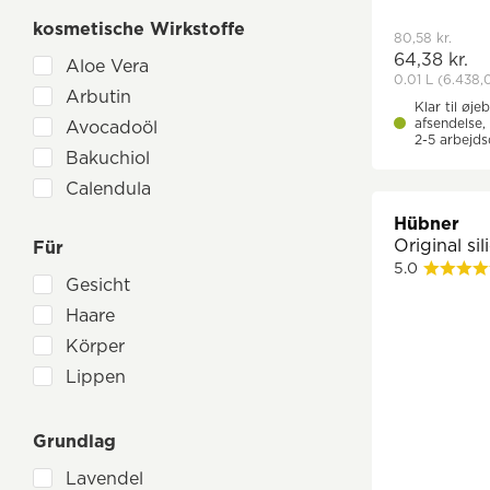
Fitne
kosmetische Wirkstoffe
Hübner
80,58 kr.
64,38 kr.
Lavera
Aloe Vera
0.01 L
(6.438,0
Logona
Arbutin
Klar til øjeb
Luvos
afsendelse, 
Avocadoöl
2-5 arbejd
Löwen-Manufactur
Bakuchiol
Mylily
Calendula
NaturGut
Echinacea
Hübner
Regeno
Original sil
Für
Eukalyptol
5.0
Sea Line
Fenchel
Gesicht
Hamamelis
Haare
Heilerde
Körper
Hyaluron
Lippen
Johanniskraut
Jojoba
Grundlag
Kamelien
Lavendel