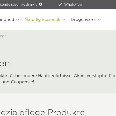
rsendelsesomkostninger
WhatsApp
undhed
Naturlig kosmetik
Drogerivarer
lege
den
kte für besondere Hautbedürfnisse: Akne, verstopfte Po
g und Couperose!
pezialpflege Produkte