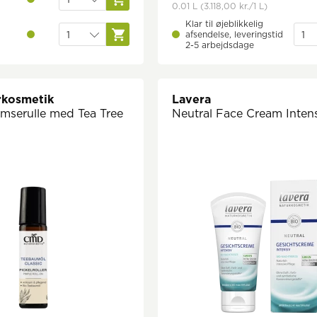
0.01 L
(3.118,00 kr.
/1 L)
Klar til øjeblikkelig
afsendelse, leveringstid
2-5 arbejdsdage
kosmetik
Lavera
umserulle med Tea Tree
Neutral Face Cream Inten