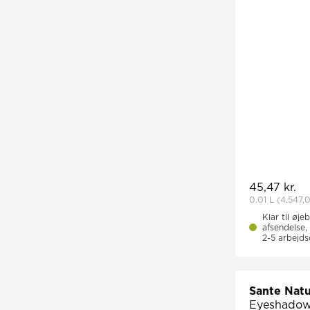
45,47 kr.
0.01 L
(4.547,0
Klar til øjeb
afsendelse, 
2-5 arbejd
Sante Nat
Eyeshadow 