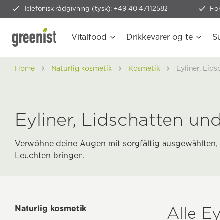
Telefonisk rådgivning (tysk): +49 40 47112582
Fo
Vitalfood
Drikkevarer og te
S
Home
Naturlig kosmetik
Kosmetik
Eyliner, Lid
Eyliner, Lidschatten un
Verwöhne deine Augen mit sorgfältig ausgewählten, 
Leuchten bringen.
Alle Ey
Naturlig kosmetik