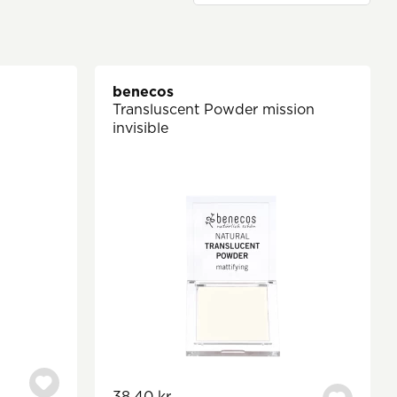
benecos
Transluscent Powder mission
invisible
38,40 kr.