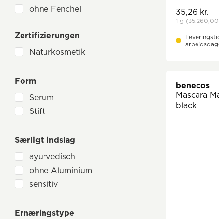
ohne Fenchel
35,26 kr.
1 g
(35.260,00 
ohne Fructose
Zertifizierungen
ohne Gerste
Leveringsti
arbejdsdag
ohne Glutamat
Naturkosmetik
ohne Hafer
ohne Hefe
Form
benecos
ohne Hühnchenfleisch
Mascara M
Serum
ohne Kakao
black
Stift
ohne Karotte
ohne Kerbel
Særligt indslag
ohne Koriander
ayurvedisch
ohne Krebstiere
ohne Aluminium
ohne Kreuzkümmel
sensitiv
ohne Kümmel
ohne Liebstöckel
Ernæringstype
ohne Lupinen