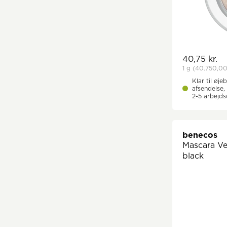
ohne Zimt
uden hasselnødder
uden jordnødder
uden soja
40,75 kr.
1 g
(40.750,00
Klar til øjeb
afsendelse, 
2-5 arbejd
benecos
Mascara V
black