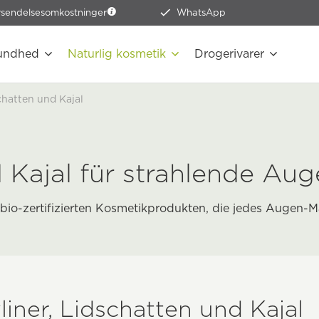
rsendelsesomkostninger
WhatsApp
undhed
Naturlig kosmetik
Drogerivarer
schatten und Kajal
d Kajal für strahlende Au
bio-zertifizierten Kosmetikprodukten, die jedes Augen
liner, Lidschatten und Kajal