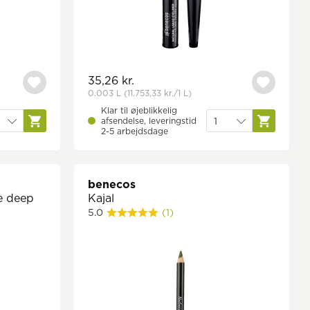
35,26 kr.
0.003 L
(11.753,33 kr.
/1 L)
Klar til øjeblikkelig
afsendelse, leveringstid
2-5 arbejdsdage
benecos
e deep
Kajal
5.0
(1)