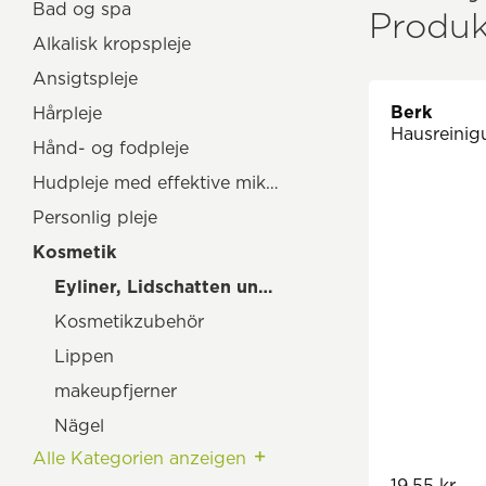
Bad og spa
Produk
Alkalisk kropspleje
Ansigtspleje
Berk
Hårpleje
Hausreinig
Hånd- og fodpleje
Hudpleje med effektive mikroorganismer
Personlig pleje
Kosmetik
Eyliner, Lidschatten und Kajal
Kosmetikzubehör
Lippen
makeupfjerner
Nägel
Alle Kategorien anzeigen
Teint
19,55 kr.