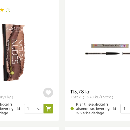
(1)
113,78 kr.
kr.
/1 kg)
1 Stck.
(113,78 kr.
/1 Stck.)
likkelig
Klar til øjeblikkelig
leveringstid
afsendelse, leveringstid
sdage
2-5 arbejdsdage