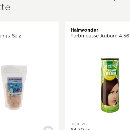
te
Hairwonder
ungs-Salz
Farbmousse Auburn 4.56
86,30 kr.
64,70 kr.