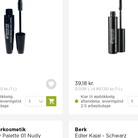
39,18 kr.
0 kr.
/1 L)
0.008 L
(4.897,50 kr.
/1 L)
likkelig
Klar til øjeblikkelig
leveringstid
afsendelse, leveringstid
sdage
2-5 arbejdsdage
urkosmetik
Berk
Palette 01 Nudy
Edler Kajal - Schwarz