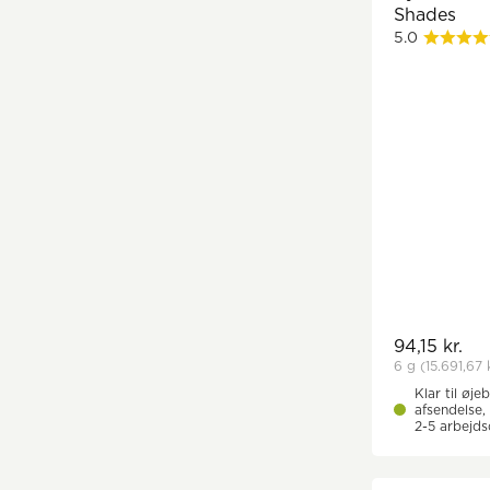
Shades
5.0
94,15 kr.
6 g
(15.691,67 
Klar til øjeb
afsendelse, 
2-5 arbejd