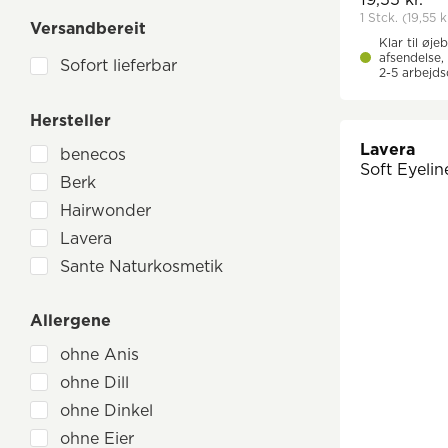
Pleje af mænd
1 Stck.
(19,55 k
Versandbereit
Mund- og tandpleje
Klar til øjeb
afsendelse, 
Sofort lieferbar
Nutricosmetics
2-5 arbejd
Parfume og duftstoffer
Hersteller
Sæbe
Lavera
benecos
Solbeskyttelse
Soft Eyelin
Berk
Geschenksets Naturkosmetik
Hairwonder
Lavera
Sante Naturkosmetik
Allergene
ohne Anis
ohne Dill
ohne Dinkel
ohne Eier