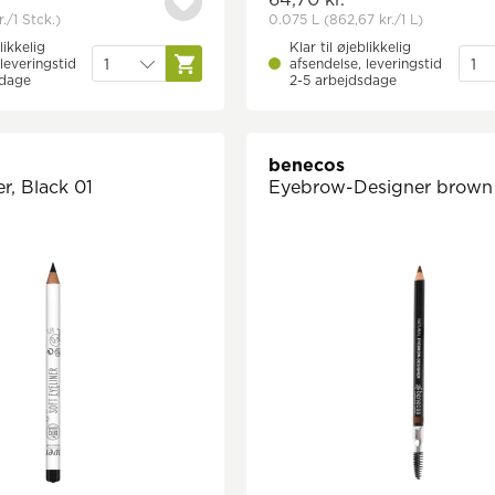
r.
/1 Stck.)
0.075 L
(862,67 kr.
/1 L)
likkelig
Klar til øjeblikkelig
leveringstid
afsendelse, leveringstid
sdage
2-5 arbejdsdage
benecos
er, Black 01
Eyebrow-Designer brown