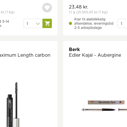
23,48 kr.
kr.
/1 kg)
1.1 g
(21.345,45 kr.
/1 kg)
Klar til øjeblikkelig
d 5-14
afsendelse, leveringstid
e
2-5 arbejdsdage
Berk
aximum Length carbon
Edler Kajal - Aubergine