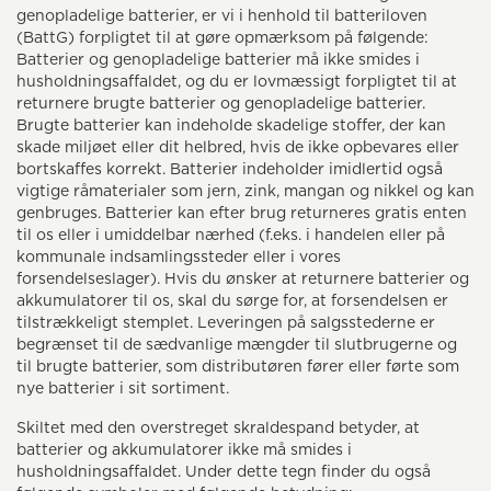
genopladelige batterier, er vi i henhold til batteriloven
(BattG) forpligtet til at gøre opmærksom på følgende:
Batterier og genopladelige batterier må ikke smides i
husholdningsaffaldet, og du er lovmæssigt forpligtet til at
returnere brugte batterier og genopladelige batterier.
Brugte batterier kan indeholde skadelige stoffer, der kan
skade miljøet eller dit helbred, hvis de ikke opbevares eller
bortskaffes korrekt. Batterier indeholder imidlertid også
vigtige råmaterialer som jern, zink, mangan og nikkel og kan
genbruges. Batterier kan efter brug returneres gratis enten
til os eller i umiddelbar nærhed (f.eks. i handelen eller på
kommunale indsamlingssteder eller i vores
forsendelseslager). Hvis du ønsker at returnere batterier og
akkumulatorer til os, skal du sørge for, at forsendelsen er
tilstrækkeligt stemplet. Leveringen på salgsstederne er
begrænset til de sædvanlige mængder til slutbrugerne og
til brugte batterier, som distributøren fører eller førte som
nye batterier i sit sortiment.
Skiltet med den overstreget skraldespand betyder, at
batterier og akkumulatorer ikke må smides i
husholdningsaffaldet. Under dette tegn finder du også