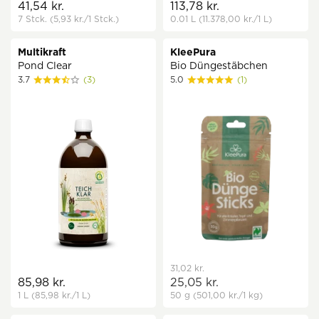
41,54 kr.
113,78 kr.
7 Stck.
(5,93 kr.
/1 Stck.)
0.01 L
(11.378,00 kr.
/1 L)
Multikraft
KleePura
Pond Clear
Bio Düngestäbchen
3.7
(3)
5.0
(1)
31,02 kr.
85,98 kr.
25,05 kr.
1 L
(85,98 kr.
/1 L)
50 g
(501,00 kr.
/1 kg)