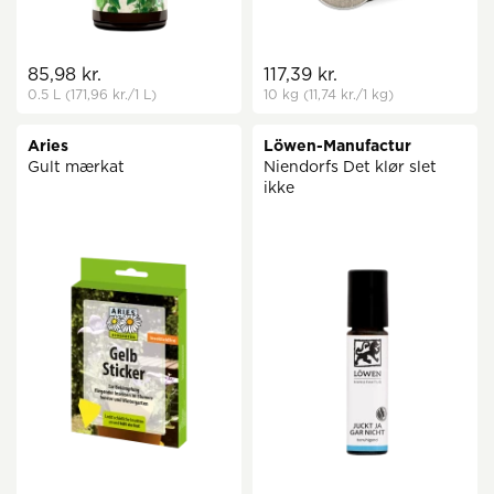
85,98 kr.
117,39 kr.
0.5 L
(171,96 kr.
/1 L)
10 kg
(11,74 kr.
/1 kg)
Aries
Löwen-Manufactur
Gult mærkat
Niendorfs Det klør slet
ikke