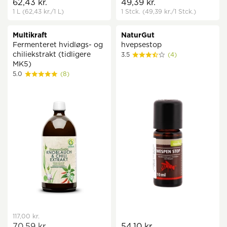
62,43 kr.
49,39 kr.
1 L
(62,43 kr.
/1 L)
1 Stck.
(49,39 kr.
/1 Stck.)
Multikraft
NaturGut
Fermenteret hvidløgs- og
hvepsestop
chiliekstrakt (tidligere
3.5
(4)
MK5)
5.0
(8)
117,00 kr.
70,59 kr.
54,10 kr.