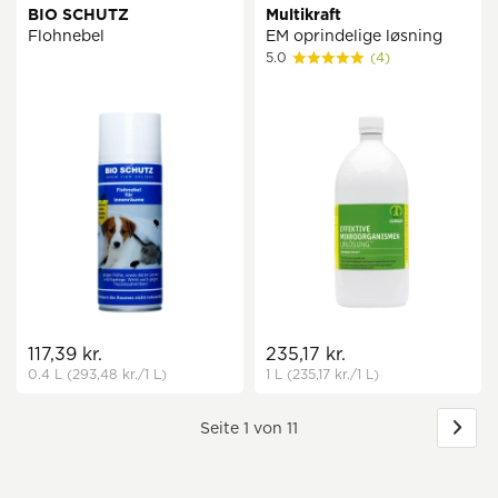
BIO SCHUTZ
Multikraft
Flohnebel
EM oprindelige løsning
5.0
(4)
117,39 kr.
235,17 kr.
0.4 L
(293,48 kr.
/1 L)
1 L
(235,17 kr.
/1 L)
Seite 1 von 11