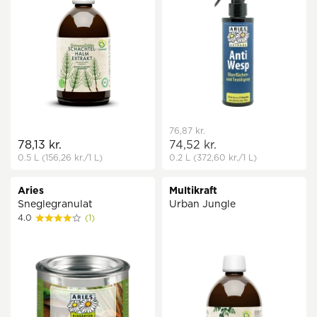
76,87 kr.
78,13 kr.
74,52 kr.
0.5 L
(156,26 kr.
/1 L)
0.2 L
(372,60 kr.
/1 L)
Aries
Multikraft
Sneglegranulat
Urban Jungle
4.0
(1)