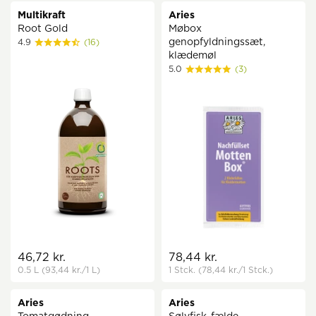
Multikraft
Aries
Root Gold
Møbox
genopfyldningssæt,
4.9
(16)
klædemøl
5.0
(3)
46,72 kr.
78,44 kr.
0.5 L
(93,44 kr.
/1 L)
1 Stck.
(78,44 kr.
/1 Stck.)
Aries
Aries