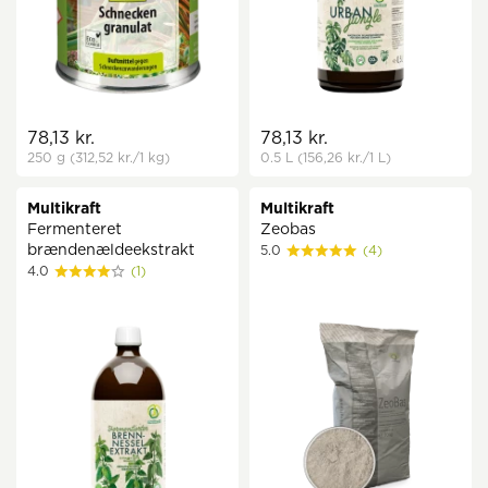
78,13 kr.
78,13 kr.
250 g
(312,52 kr.
/1 kg)
0.5 L
(156,26 kr.
/1 L)
Multikraft
Multikraft
Fermenteret
Zeobas
brændenældeekstrakt
5.0
(4)
4.0
(1)