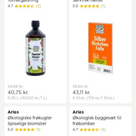
Tomatgødning
Sølvfisk-fælde
4.7
(3)
5.0
(1)
43,89 kr.
59,60 kr.
40,75 kr.
43,11 kr.
0.25 L
(163,00 kr.
/1 L)
6 Stck.
(7,19 kr.
/1 Stck.)
Aries
Aries
Økologiske frøkugler
Økologisk byggesæt til
Spiselige blomster
frøbomber
5.0
(1)
4.7
(3)