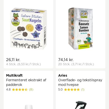
26,11 kr.
74,14 kr.
4 Stck.
(6,53 kr.
/1 Stck.)
20 Stck.
(3,71 kr.
/1 Stck.)
Multikraft
Aries
Fermenteret ekstrakt af
Overflade- og tekstilspray
padderok
mod hvepse
4.8
(8)
5.0
(1)