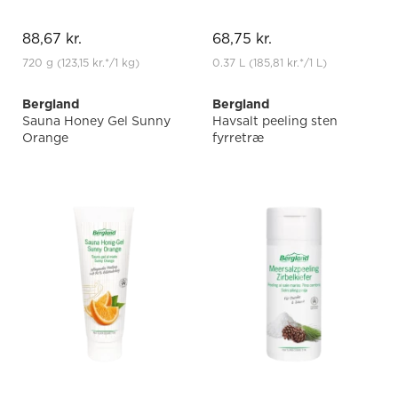
88,67 kr.
68,75 kr.
720 g
(123,15 kr.
*
/1 kg)
0.37 L
(185,81 kr.
*
/1 L)
Bergland
Bergland
Sauna Honey Gel Sunny
Havsalt peeling sten
Orange
fyrretræ