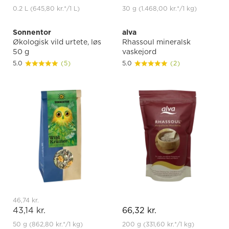
0.2 L
(645,80 kr.
*
/1 L)
30 g
(1.468,00 kr.
*
/1 kg)
Sonnentor
alva
Økologisk vild urtete, løs
Rhassoul mineralsk
50 g
vaskejord
5.0
(5)
5.0
(2)
46,74 kr.
43,14 kr.
66,32 kr.
50 g
(862,80 kr.
*
/1 kg)
200 g
(331,60 kr.
*
/1 kg)