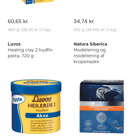
60,65 kr.
34,74 kr.
480 g
(126,35 kr.
*
/1 kg)
100 g
(347,40 kr.
*
/1 kg)
Luvos
Natura Siberica
Healing clay 2 hudfin
Modellering og
pasta, 720 g
modellering af
kropsmaske