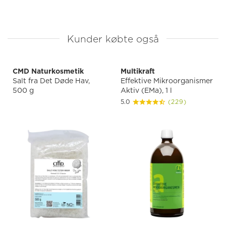
Kunder købte også
CMD Naturkosmetik
Multikraft
Salt fra Det Døde Hav,
Effektive Mikroorganismer
500 g
Aktiv (EMa), 1 l
5.0
(229)