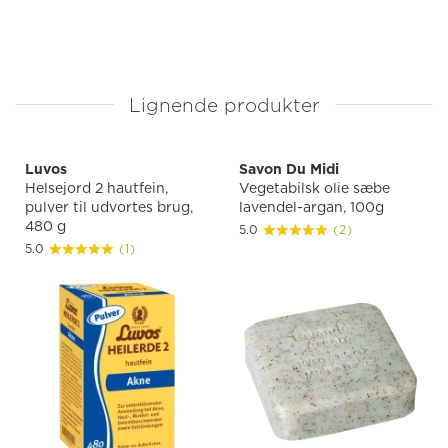
Lignende produkter
Luvos
Savon Du Midi
Helsejord 2 hautfein,
Vegetabilsk olie sæbe
pulver til udvortes brug,
lavendel-argan, 100g
480 g
5.0
(2)
5.0
(1)