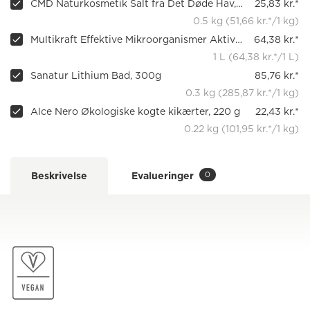
CMD Naturkosmetik Salt fra Det Døde Hav, 500 g
25,83 kr.*
0.5 kg (51,66 kr.*/1 kg)
Multikraft Effektive Mikroorganismer Aktiv (EMa), 1 l
64,38 kr.*
1 L (64,38 kr.*/1 L)
Sanatur Lithium Bad, 300g
85,76 kr.*
0.3 kg (285,87 kr.*/1 kg)
Alce Nero Økologiske kogte kikærter, 220 g
22,43 kr.*
0.22 kg (101,95 kr.*/1 kg)
0
Beskrivelse
Evalueringer