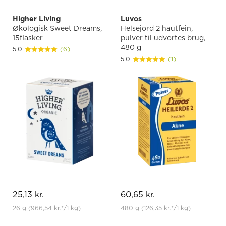
Higher Living
Luvos
Økologisk Sweet Dreams,
Helsejord 2 hautfein,
15flasker
pulver til udvortes brug,
480 g
5.0
(6)
5.0
(1)
25,13 kr.
60,65 kr.
26 g
(966,54 kr.
*
/1 kg)
480 g
(126,35 kr.
*
/1 kg)