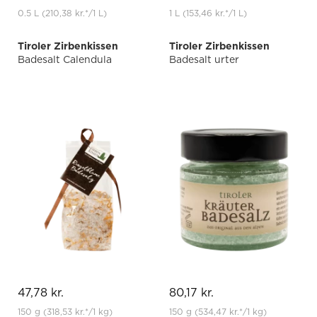
0.5 L
(210,38 kr.
*
/1 L)
1 L
(153,46 kr.
*
/1 L)
Tiroler Zirbenkissen
Tiroler Zirbenkissen
Badesalt Calendula
Badesalt urter
47,78 kr.
80,17 kr.
150 g
(318,53 kr.
*
/1 kg)
150 g
(534,47 kr.
*
/1 kg)