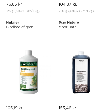
76,85 kr.
104,87 kr.
125 g
(614,80 kr.
*
/1 kg)
220 g
(476,68 kr.
*
/1 kg)
Hübner
Scio Nature
Blodbad af gran
Moor Bath
105,19 kr.
153,46 kr.