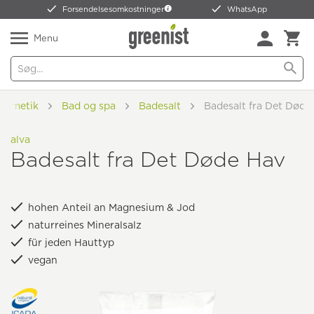
Forsendelsesomkostninger
WhatsApp
Menu
kosmetik
Bad og spa
Badesalt
Badesalt fra Det Døde
alva
Badesalt fra Det Døde Hav
hohen Anteil an Magnesium & Jod
naturreines Mineralsalz
für jeden Hauttyp
vegan