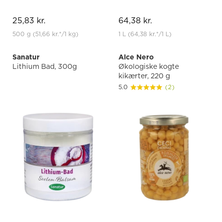
25,83 kr.
64,38 kr.
500 g
(51,66 kr.
*
/1 kg)
1 L
(64,38 kr.
*
/1 L)
Sanatur
Alce Nero
Lithium Bad, 300g
Økologiske kogte
kikærter, 220 g
5.0
(2)