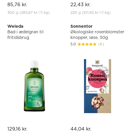
85,76 kr.
22,43 kr.
300 g
(285,87 kr.
*
/1 kg)
220 g
(101,95 kr.
*
/1 kg)
Weleda
Sonnentor
Bad i ædelgran til
Økologiske rosenblomster
fritidsbrug
knopper, løse, 30g
5.0
(6)
129,16 kr.
44,04 kr.