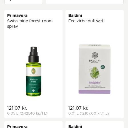
Primavera
Baldini
Swiss pine forest room
Feelzirbe duftsæt
spray
121,07 kr.
121,07 kr.
0.05 L
(2.421,40 kr.
/1 L)
0.01 L
(12.107,00 kr.
/1 L)
Primavera
Baldini