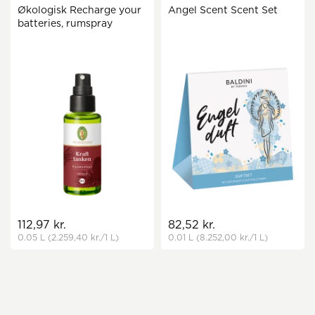
Økologisk Recharge your
Angel Scent Scent Set
batteries, rumspray
112,97 kr.
82,52 kr.
0.05 L
(2.259,40 kr.
/1 L)
0.01 L
(8.252,00 kr.
/1 L)