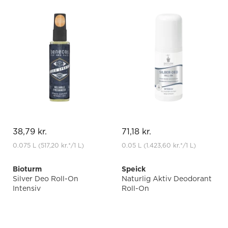
38,79 kr.
71,18 kr.
0.075 L
(517,20 kr.
*
/1 L)
0.05 L
(1.423,60 kr.
*
/1 L)
Bioturm
Speick
Silver Deo Roll-On
Naturlig Aktiv Deodorant
Intensiv
Roll-On