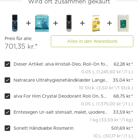
Wird oft zusammen gekauft
Preis für alle:
Alles in den Warenkorb
701,35 kr.*
Dieser Artikel: alva Kristall-Deo, Roll-On for Him Pure Nature
62,28 kr.*
0.05 L (1.245,60 kr.*/1 L)
Natracare Ultrahygiejnehåndklæder Lange med vinger
35,04 kr.*
10 Stck. (3,50 kr.*/1 Stck.)
alva For Him Crystal Deodorant Roll On, 50 ml
68,75 kr.*
0.05 L (1.375,00 kr.*/1 L)
Erntesegen Ur-salt stensalt, malet, ujoderet, 1 kg
33,59 kr.*
1 kg (33,59 kr.*/1 kg)
Sonett Håndsæbe Rosmarin
501,69 kr.*
10 L (50,17 kr.*/1 L)