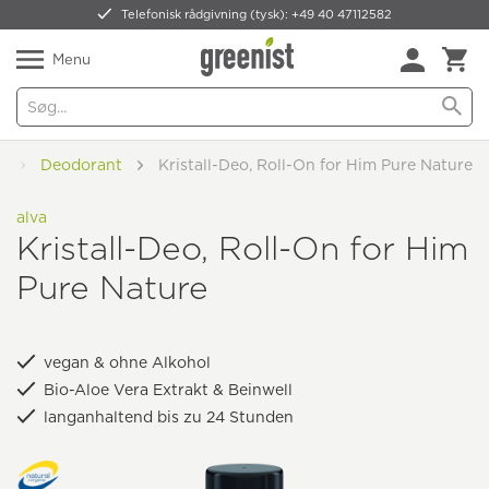
Telefonisk rådgivning (tysk): +49 40 47112582
Forsendelsesomkostninger
WhatsApp
Menu
d
Deodorant
Kristall-Deo, Roll-On for Him Pure Nature
alva
Kristall-Deo, Roll-On for Him
Pure Nature
vegan & ohne Alkohol
Bio-Aloe Vera Extrakt & Beinwell
langanhaltend bis zu 24 Stunden