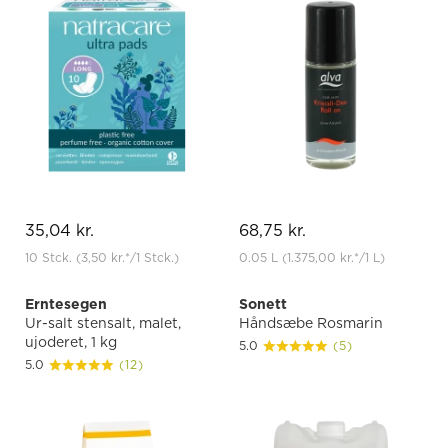
35,04 kr.
68,75 kr.
10 Stck.
(3,50 kr.
*
/1 Stck.)
0.05 L
(1.375,00 kr.
*
/1 L)
Erntesegen
Sonett
Ur-salt stensalt, malet,
Håndsæbe Rosmarin
ujoderet, 1 kg
5.0
(5)
5.0
(12)