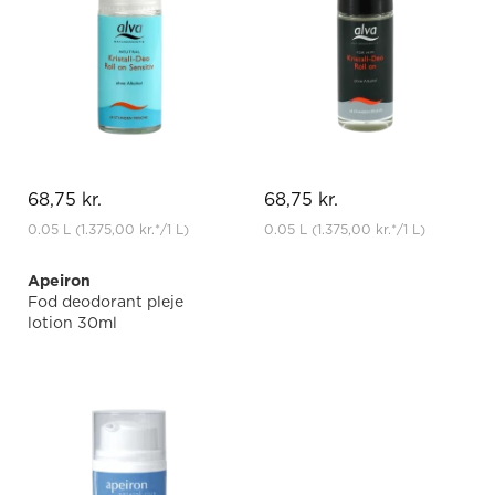
68,75 kr.
68,75 kr.
0.05 L
(1.375,00 kr.
*
/1 L)
0.05 L
(1.375,00 kr.
*
/1 L)
Apeiron
Fod deodorant pleje
lotion 30ml