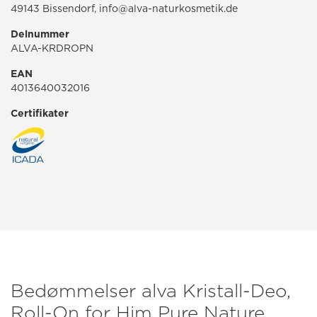
49143 Bissendorf, info@alva-naturkosmetik.de
Delnummer
ALVA-KRDROPN
EAN
4013640032016
Certifikater
Bedømmelser alva Kristall-Deo,
Roll-On for Him Pure Nature