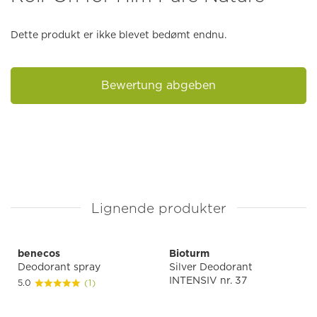
Dette produkt er ikke blevet bedømt endnu.
Bewertung abgeben
Lignende produkter
benecos
Bioturm
Deodorant spray
Silver Deodorant
INTENSIV nr. 37
5.0
(1)