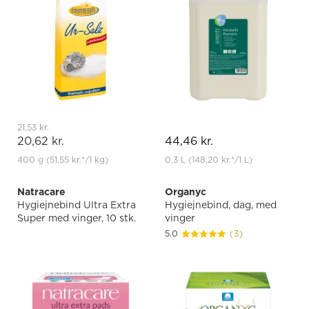
21,53 kr.
20,62 kr.
44,46 kr.
400 g
(51,55 kr.
*
/1 kg)
0.3 L
(148,20 kr.
*
/1 L)
Natracare
Organyc
Hygiejnebind Ultra Extra
Hygiejnebind, dag, med
Super med vinger, 10 stk.
vinger
5.0
(3)