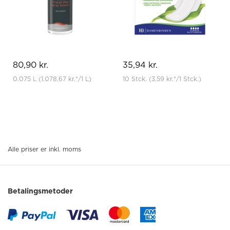
80,90 kr.
35,94 kr.
0.075 L
(1.078,67 kr.
*
/1 L)
10 Stck.
(3,59 kr.
*
/1 Stck.)
Alle priser er inkl. moms
Betalingsmetoder