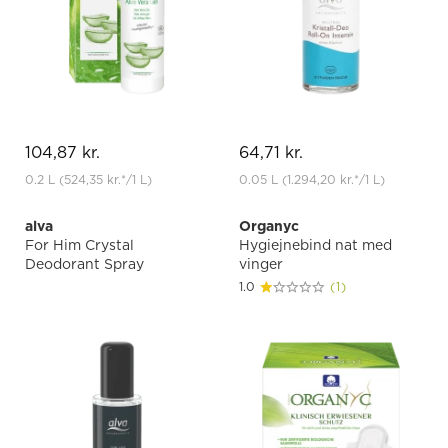
104,87 kr.
64,71 kr.
0.2 L
(524,35 kr.
*
/1 L)
0.05 L
(1.294,20 kr.
*
/1 L)
alva
Organyc
For Him Crystal
Hygiejnebind nat med
Deodorant Spray
vinger
1.0
(1)