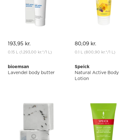
193,95 kr.
80,09 kr.
0.15 L
(1.293,00 kr.
*
/1 L)
0.1 L
(800,90 kr.
*
/1 L)
bioemsan
Speick
Lavendel body butter
Natural Active Body
Lotion