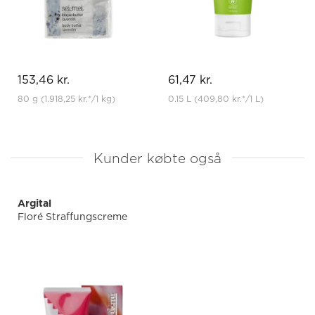
153,46 kr.
61,47 kr.
80 g
(1.918,25 kr.
*
/1 kg)
0.15 L
(409,80 kr.
*
/1 L)
Kunder købte også
Argital
Floré Straffungscreme