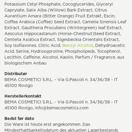
Potassium Cetyl Phosphate, Cocoglycerides, Glyceryl
Caprylate, Salix Alba (Willow) Bark Extract, Citrus
Aurantium Amara (Bitter Orange) Fruit Extrakt, Escin,
Coffea Arabica (Coffee) Seed Extract, Camelia Sinensis Leaf
Extract, Gaultheria Procubens (Wintergreen) leaf Extract,
Aesculus Hippocastanum (Horse-Chestnut)Seed Extract,
Centella Asiatica Extract, Sigesbeckia Orientalis Extract,
Soy Isoflavones, Citric Acid,
Benzyl Alcohol
, Dehydroacetic
Acid, Serine, Hydroxyproline, Phospholipeds, Tocopherol,
Lecithin, Caffeine, Alcohol, Kaolin, Parfum / Fragrance. aus
biologischem Anbau
Distributør
BEMA COSMETICI S.R.L. - Via G.Pascoli n. 34/36/38 - IT
45100 Rovigo
Herstellerkontakt
BEMA COSMETICI S.R.L. - Via G.Pascoli n. 34/36/38 - IT
45100 Rovigo, info@bemacosmetics.com
Bedst før dato
Die Ware ist heute erst angekommen. Das
Mindesthaltbarkeitsdatum des aktuellen Lagerbestands