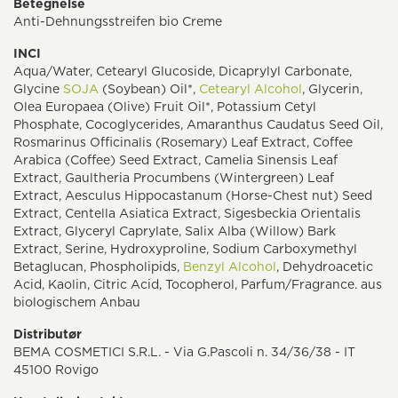
Betegnelse
Anti-Dehnungsstreifen bio Creme
INCI
Aqua/Water, Cetearyl Glucoside, Dicaprylyl Carbonate,
Glycine
SOJA
(Soybean) Oil*,
Cetearyl Alcohol
, Glycerin,
Olea Europaea (Olive) Fruit Oil*, Potassium Cetyl
Phosphate, Cocoglycerides, Amaranthus Caudatus Seed Oil,
Rosmarinus Officinalis (Rosemary) Leaf Extract, Coffee
Arabica (Coffee) Seed Extract, Camelia Sinensis Leaf
Extract, Gaultheria Procumbens (Wintergreen) Leaf
Extract, Aesculus Hippocastanum (Horse-Chest nut) Seed
Extract, Centella Asiatica Extract, Sigesbeckia Orientalis
Extract, Glyceryl Caprylate, Salix Alba (Willow) Bark
Extract, Serine, Hydroxyproline, Sodium Carboxymethyl
Betaglucan, Phospholipids,
Benzyl Alcohol
, Dehydroacetic
Acid, Kaolin, Citric Acid, Tocopherol, Parfum/Fragrance. aus
biologischem Anbau
Distributør
BEMA COSMETICI S.R.L. - Via G.Pascoli n. 34/36/38 - IT
45100 Rovigo