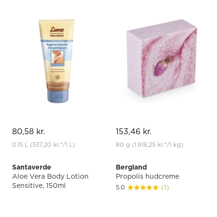
80,58 kr.
153,46 kr.
0.15 L
(537,20 kr.
*
/1 L)
80 g
(1.918,25 kr.
*
/1 kg)
Santaverde
Bergland
Aloe Vera Body Lotion
Propolis hudcreme
Sensitive, 150ml
5.0
(1)