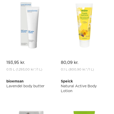
193,95 kr.
80,09 kr.
0.15 L
(1.293,00 kr.
*
/1 L)
0.1 L
(800,90 kr.
*
/1 L)
bioemsan
Speick
Lavendel body butter
Natural Active Body
Lotion