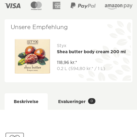
Unsere Empfehlung
Styx
Shea butter body cream 200 ml
118,96 kr.*
0.2 L
(594,80 kr.* / 1 L)
0
Beskrivelse
Evalueringer