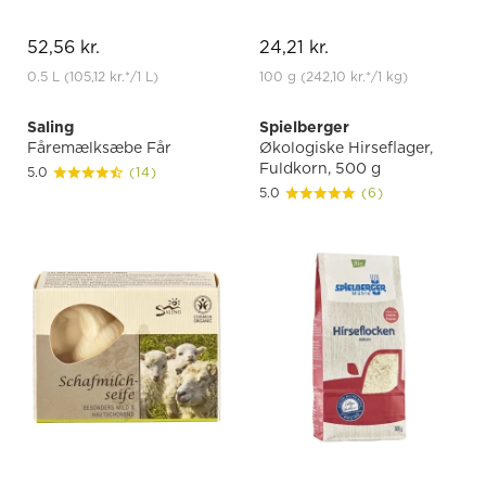
52,56 kr.
24,21 kr.
0.5 L
(105,12 kr.
*
/1 L)
100 g
(242,10 kr.
*
/1 kg)
Saling
Spielberger
Fåremælksæbe Får
Økologiske Hirseflager,
Fuldkorn, 500 g
5.0
(14)
5.0
(6)