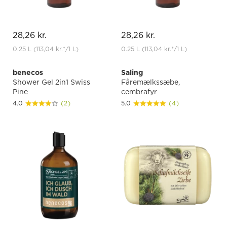
28,26 kr.
28,26 kr.
0.25 L
(113,04 kr.
*
/1 L)
0.25 L
(113,04 kr.
*
/1 L)
benecos
Saling
Shower Gel 2in1 Swiss
Fåremælkssæbe,
Pine
cembrafyr
4.0
(2)
5.0
(4)