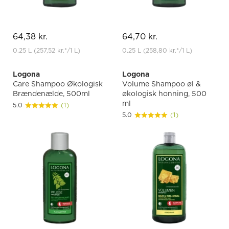
64,38 kr.
64,70 kr.
0.25 L
(257,52 kr.
*
/1 L)
0.25 L
(258,80 kr.
*
/1 L)
Logona
Logona
Care Shampoo Økologisk
Volume Shampoo øl &
Brændenælde, 500ml
økologisk honning, 500
ml
5.0
(1)
5.0
(1)