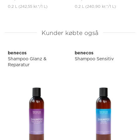
0.2 L
(242,55 kr.
*
/1 L)
0.2 L
(240,90 kr.
*
/1 L)
Kunder købte også
benecos
benecos
Shampoo Glanz &
Shampoo Sensitiv
Reparatur