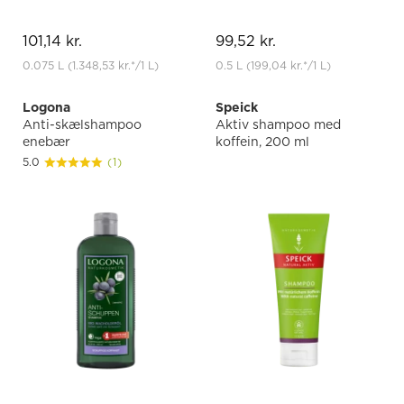
101,14 kr.
99,52 kr.
0.075 L
(1.348,53 kr.
*
/1 L)
0.5 L
(199,04 kr.
*
/1 L)
Logona
Speick
Anti-skælshampoo
Aktiv shampoo med
enebær
koffein, 200 ml
5.0
(1)