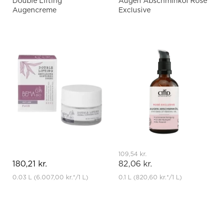
Double Lifting
Augen Abschminköl Rosé
Augencreme
Exclusive
109,54 kr.
180,21 kr.
82,06 kr.
0.03 L
(6.007,00 kr.
*
/1 L)
0.1 L
(820,60 kr.
*
/1 L)