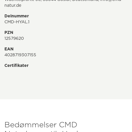
natur.de
Delnummer
CMD-HYAL.1
PZN
12579620
EAN
4028719307155
Certifikater
Bedømmelser CMD