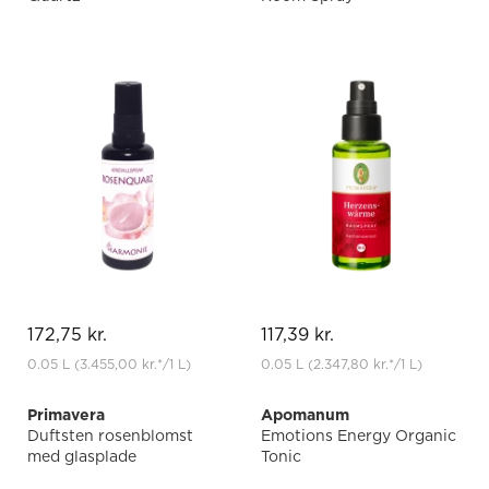
172,75 kr.
117,39 kr.
0.05 L
(3.455,00 kr.
*
/1 L)
0.05 L
(2.347,80 kr.
*
/1 L)
Primavera
Apomanum
Duftsten rosenblomst
Emotions Energy Organic
med glasplade
Tonic