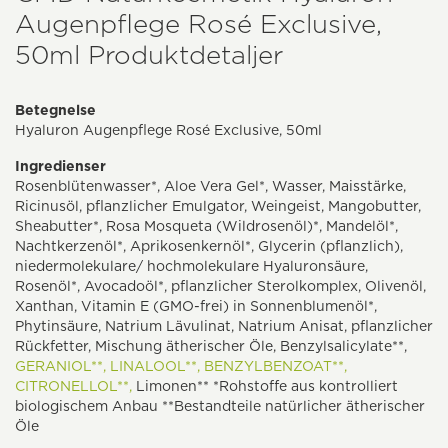
Augenpflege Rosé Exclusive,
50ml Produktdetaljer
Betegnelse
Hyaluron Augenpflege Rosé Exclusive, 50ml
Ingredienser
Rosenblütenwasser*, Aloe Vera Gel*, Wasser, Maisstärke,
Ricinusöl, pflanzlicher Emulgator, Weingeist, Mangobutter,
Sheabutter*, Rosa Mosqueta (Wildrosenöl)*, Mandelöl*,
Nachtkerzenöl*, Aprikosenkernöl*, Glycerin (pflanzlich),
niedermolekulare/ hochmolekulare Hyaluronsäure,
Rosenöl*, Avocadoöl*, pflanzlicher Sterolkomplex, Olivenöl,
Xanthan, Vitamin E (GMO-frei) in Sonnenblumenöl*,
Phytinsäure, Natrium Lävulinat, Natrium Anisat, pflanzlicher
Rückfetter, Mischung ätherischer Öle, Benzylsalicylate**,
GERANIOL**,
LINALOOL**,
BENZYLBENZOAT**,
CITRONELLOL**,
Limonen** *Rohstoffe aus kontrolliert
biologischem Anbau **Bestandteile natürlicher ätherischer
Öle