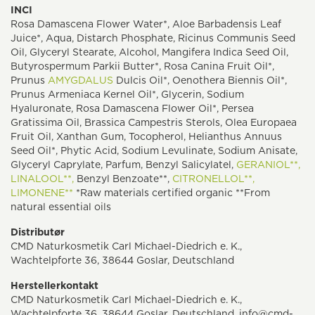
INCI
Rosa Damascena Flower Water*, Aloe Barbadensis Leaf
Juice*, Aqua, Distarch Phosphate, Ricinus Communis Seed
Oil, Glyceryl Stearate, Alcohol, Mangifera Indica Seed Oil,
Butyrospermum Parkii Butter*, Rosa Canina Fruit Oil*,
Prunus
AMYGDALUS
Dulcis Oil*, Oenothera Biennis Oil*,
Prunus Armeniaca Kernel Oil*, Glycerin, Sodium
Hyaluronate, Rosa Damascena Flower Oil*, Persea
Gratissima Oil, Brassica Campestris Sterols, Olea Europaea
Fruit Oil, Xanthan Gum, Tocopherol, Helianthus Annuus
Seed Oil*, Phytic Acid, Sodium Levulinate, Sodium Anisate,
Glyceryl Caprylate, Parfum, Benzyl Salicylatel,
GERANIOL**,
LINALOOL**,
Benzyl Benzoate**,
CITRONELLOL**,
LIMONENE**
*Raw materials certified organic **From
natural essential oils
Distributør
CMD Naturkosmetik Carl Michael-Diedrich e. K.,
Wachtelpforte 36, 38644 Goslar, Deutschland
Herstellerkontakt
CMD Naturkosmetik Carl Michael-Diedrich e. K.,
Wachtelpforte 36, 38644 Goslar, Deutschland, info@cmd-