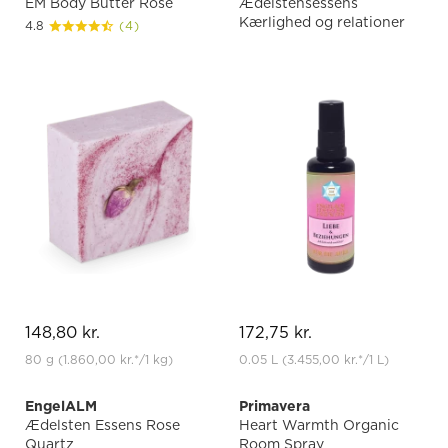
EM Body Butter Rose
Ædelstensessens
Kærlighed og relationer
4.8
(4)
148,80 kr.
172,75 kr.
80 g
(1.860,00 kr.
*
/1 kg)
0.05 L
(3.455,00 kr.
*
/1 L)
EngelALM
Primavera
Ædelsten Essens Rose
Heart Warmth Organic
Quartz
Room Spray