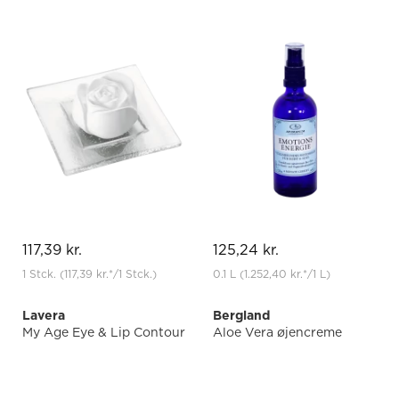
117,39 kr.
125,24 kr.
1 Stck.
(117,39 kr.
*
/1 Stck.)
0.1 L
(1.252,40 kr.
*
/1 L)
Lavera
Bergland
My Age Eye & Lip Contour
Aloe Vera øjencreme