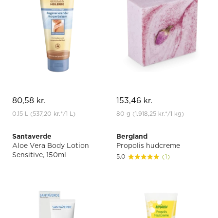
80,58 kr.
153,46 kr.
0.15 L
(537,20 kr.
*
/1 L)
80 g
(1.918,25 kr.
*
/1 kg)
Santaverde
Bergland
Aloe Vera Body Lotion
Propolis hudcreme
Sensitive, 150ml
5.0
(1)