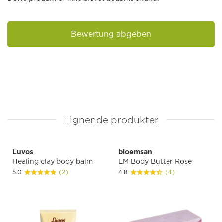
Bewertung abgeben
Lignende produkter
Luvos
bioemsan
Healing clay body balm
EM Body Butter Rose
5.0
(2)
4.8
(4)