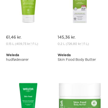
61,46 kr.
145,36 kr.
0.15 L
(409,73 kr.
*
/1 L)
0.2 L
(726,80 kr.
*
/1 L)
Weleda
Weleda
hudfødevarer
Skin Food Body Butter