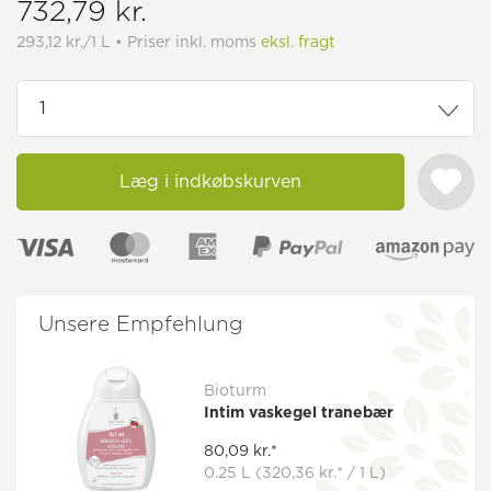
732,79 kr.
293,12 kr./1 L • Priser inkl. moms
eksl. fragt
Læg i indkøbskurven
Unsere Empfehlung
Bioturm
Intim vaskegel tranebær
80,09 kr.*
0.25 L
(320,36 kr.* / 1 L)