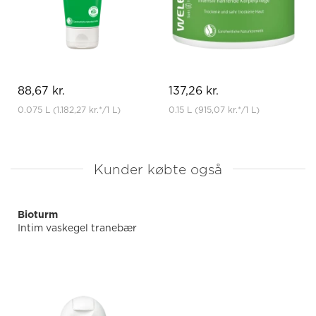
88,67 kr.
137,26 kr.
0.075 L
(1.182,27 kr.
*
/1 L)
0.15 L
(915,07 kr.
*
/1 L)
Kunder købte også
Bioturm
Intim vaskegel tranebær