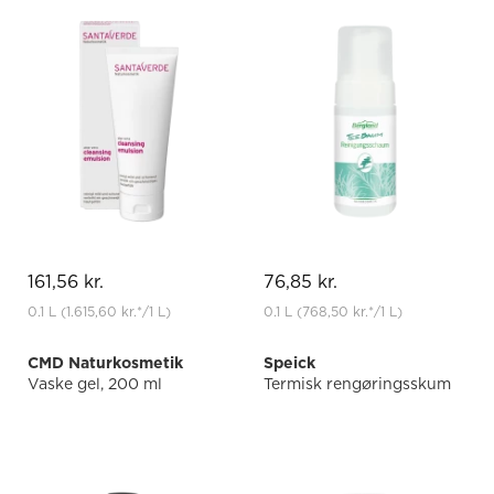
161,56 kr.
76,85 kr.
0.1 L
(1.615,60 kr.
*
/1 L)
0.1 L
(768,50 kr.
*
/1 L)
CMD Naturkosmetik
Speick
Vaske gel, 200 ml
Termisk rengøringsskum