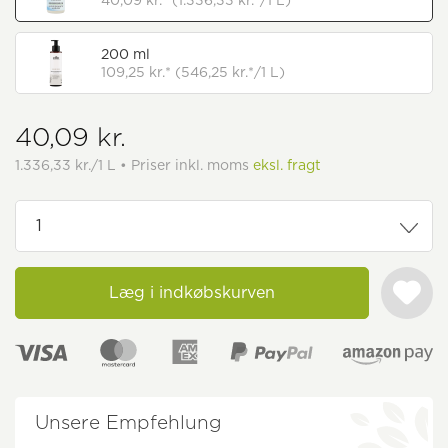
40,09 kr.* (1.336,33 kr.*/1 L)
200 ml
109,25 kr.* (546,25 kr.*/1 L)
40,09 kr.
1.336,33 kr./1 L • Priser inkl. moms
eksl. fragt
Læg i indkøbskurven
Unsere Empfehlung