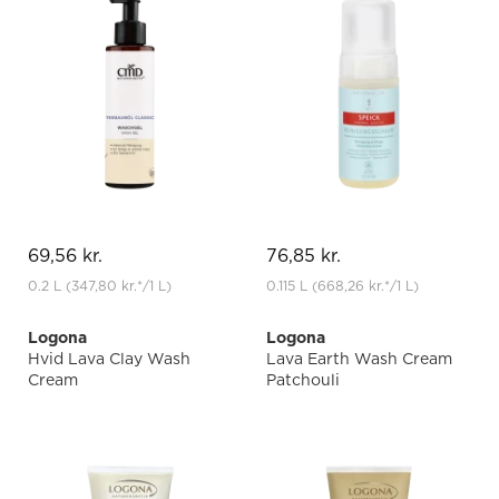
69,56 kr.
76,85 kr.
0.2 L
(347,80 kr.
*
/1 L)
0.115 L
(668,26 kr.
*
/1 L)
Logona
Logona
Hvid Lava Clay Wash
Lava Earth Wash Cream
Cream
Patchouli