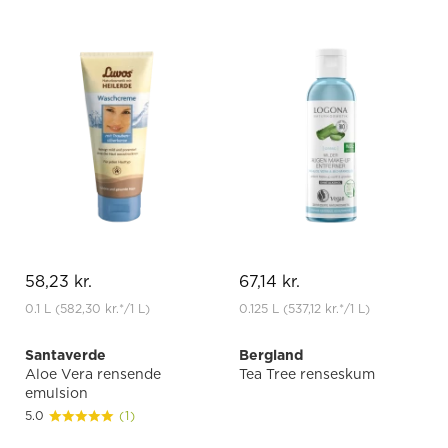
58,23 kr.
67,14 kr.
0.1 L
(582,30 kr.
*
/1 L)
0.125 L
(537,12 kr.
*
/1 L)
Santaverde
Bergland
Aloe Vera rensende
Tea Tree renseskum
emulsion
5.0
(1)