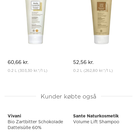
60,66 kr.
52,56 kr.
0.2 L
(303,30 kr.
*
/1 L)
0.2 L
(262,80 kr.
*
/1 L)
Kunder købte også
Vivani
Sante Naturkosmetik
Bio Zartbitter Schokolade
Volume Lift Shampoo
Dattelsüße 60%