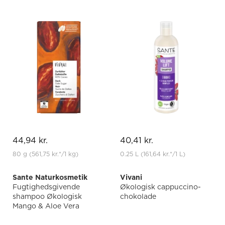
44,94 kr.
40,41 kr.
80 g
(561,75 kr.
*
/1 kg)
0.25 L
(161,64 kr.
*
/1 L)
Sante Naturkosmetik
Vivani
Fugtighedsgivende
Økologisk cappuccino-
shampoo Økologisk
chokolade
Mango & Aloe Vera