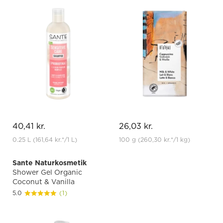
40,41 kr.
26,03 kr.
0.25 L
(161,64 kr.
*
/1 L)
100 g
(260,30 kr.
*
/1 kg)
Sante Naturkosmetik
Shower Gel Organic
Coconut & Vanilla
5.0
(1)