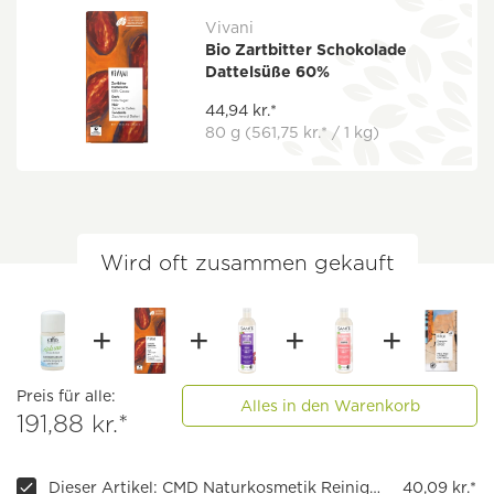
Vivani
Bio Zartbitter Schokolade
Dattelsüße 60%
44,94 kr.*
80 g
(561,75 kr.* / 1 kg)
Wird oft zusammen gekauft
Preis für alle:
Alles in den Warenkorb
191,88 kr.*
Dieser Artikel: CMD Naturkosmetik Reinigungsmilch Rio de Coco
40,09 kr.*