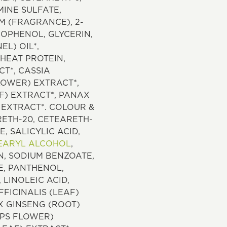
MINE SULFATE,
M (FRAGRANCE), 2-
OPHENOL, GLYCERIN,
L) OIL*,
HEAT PROTEIN,
CT*, CASSIA
LOWER) EXTRACT*,
F) EXTRACT*, PANAX
 EXTRACT*. COLOUR &
RETH-20, CETEARETH-
 SALICYLIC ACID,
EARYL ALCOHOL
,
N, SODIUM BENZOATE,
E, PANTHENOL,
LINOLEIC ACID,
FICINALIS (LEAF)
X GINSENG (ROOT)
OPS FLOWER)