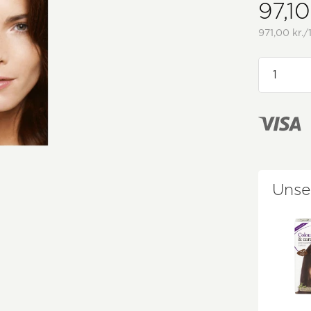
97,10
971,00 kr./
Unse