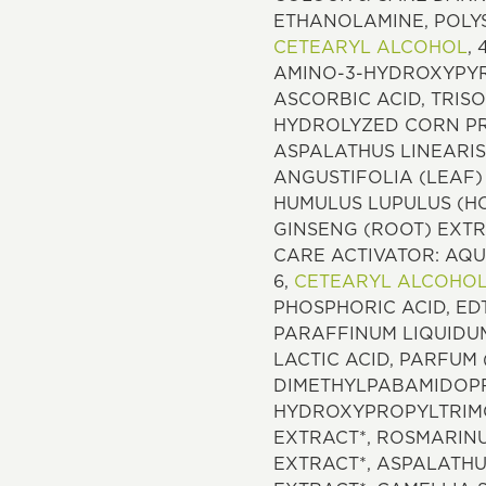
ETHANOLAMINE, POLYS
CETEARYL ALCOHOL
,
AMINO-3-HYDROXYPYR
ASCORBIC ACID, TRIS
HYDROLYZED CORN PR
ASPALATHUS LINEARIS 
ANGUSTIFOLIA (LEAF)
HUMULUS LUPULUS (HO
GINSENG (ROOT) EXTR
CARE ACTIVATOR: AQU
6,
CETEARYL ALCOHO
PHOSPHORIC ACID, ED
PARAFFINUM LIQUIDUM
LACTIC ACID, PARFUM
DIMETHYLPABAMIDOPRO
HYDROXYPROPYLTRIMO
EXTRACT*, ROSMARINU
EXTRACT*, ASPALATHU