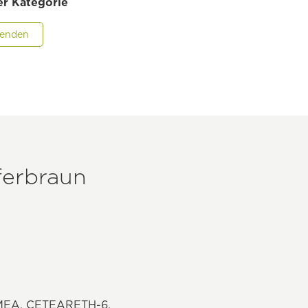
er Kategorie
wenden
ferbraun
EA, CETEARETH-6,