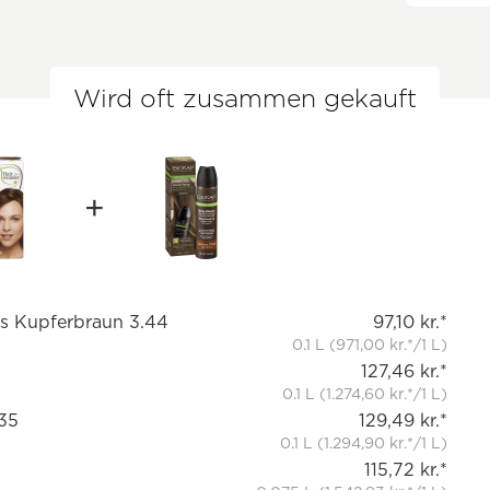
Wird oft zusammen gekauft
es Kupferbraun 3.44
97,10 kr.*
0.1 L (971,00 kr.*/1 L)
127,46 kr.*
0.1 L (1.274,60 kr.*/1 L)
35
129,49 kr.*
0.1 L (1.294,90 kr.*/1 L)
115,72 kr.*