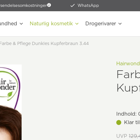
rsendelsesomkostninger
WhatsApp
undhed
Naturlig kosmetik
Drogerivarer
Farbe & Pflege Dunkles Kupferbraun 3.44
Hairwond
Farb
Kup
Indhold:
0
Klar t
UVP
129,