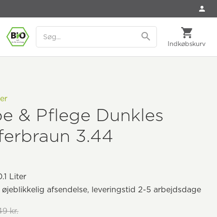
Indkøbskurv
er
e & Pflege Dunkles
ferbraun 3.44
.1 Liter
il øjeblikkelig afsendelse, leveringstid 2-5 arbejdsdage
49 kr.