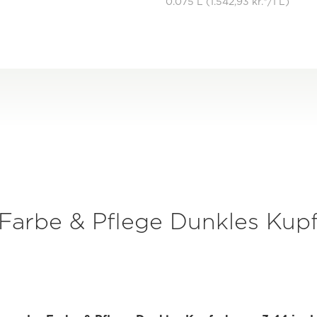
0.075 L (1.542,93 kr.*/1 L)
Farbe & Pflege Dunkles Kup