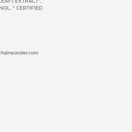
LEAF) EXTRACT*,
OL. * CERTIFIED
o@hairwonder.com