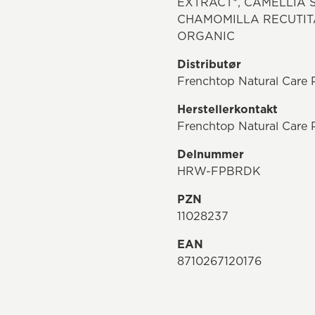
EXTRACT*, CAMELLIA S
CHAMOMILLA RECUTITA
ORGANIC
Distributør
Frenchtop Natural Care 
Herstellerkontakt
Frenchtop Natural Care 
Delnummer
HRW-FPBRDK
PZN
11028237
EAN
8710267120176