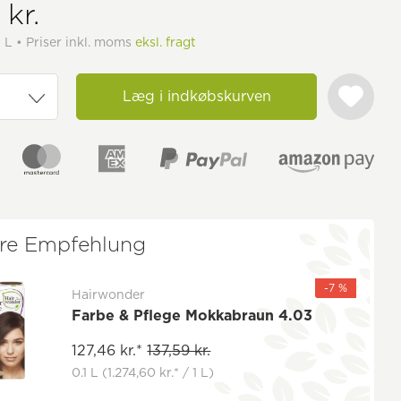
 kr.
1 L • Priser inkl. moms
eksl. fragt
Læg i indkøbskurven
re Empfehlung
-7 %
Hairwonder
Farbe & Pflege Mokkabraun 4.03
127,46 kr.*
137,59 kr.
0.1 L
(1.274,60 kr.* / 1 L)