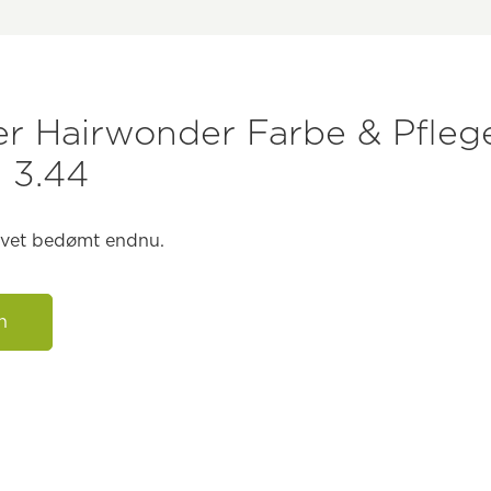
 Hairwonder Farbe & Pfleg
 3.44
levet bedømt endnu.
n