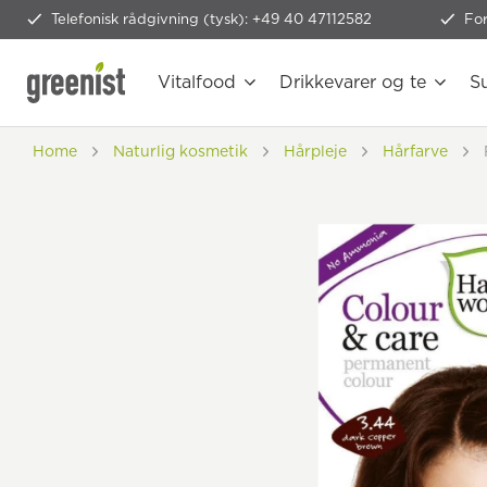
Telefonisk rådgivning (tysk): +49 40 47112582
Fo
Vitalfood
Drikkevarer og te
S
Home
Naturlig kosmetik
Hårpleje
Hårfarve