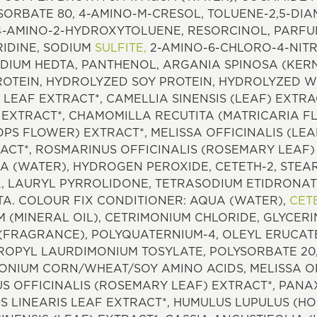
ORBATE 80, 4-AMINO-M-CRESOL, TOLUENE-2,5-DIA
 4-AMINO-2-HYDROXYTOLUENE, RESORCINOL, PARFU
IDINE, SODIUM
SULFITE,
2-AMINO-6-CHLORO-4-NITR
ODIUM HEDTA, PANTHENOL, ARGANIA SPINOSA (KERNE
OTEIN, HYDROLYZED SOY PROTEIN, HYDROLYZED W
LEAF EXTRACT*, CAMELLIA SINENSIS (LEAF) EXTRA
 EXTRACT*, CHAMOMILLA RECUTITA (MATRICARIA F
PS FLOWER) EXTRACT*, MELISSA OFFICINALIS (LEA
ACT*, ROSMARINUS OFFICINALIS (ROSEMARY LEAF)
A (WATER), HYDROGEN PEROXIDE, CETETH-2, STEA
L
, LAURYL PYRROLIDONE, TETRASODIUM ETIDRONATE,
TA. COLOUR FIX CONDITIONER: AQUA (WATER),
CET
 (MINERAL OIL), CETRIMONIUM CHLORIDE, GLYCERI
 (FRAGRANCE), POLYQUATERNIUM-4, OLEYL ERUCAT
PYL LAURDIMONIUM TOSYLATE, POLYSORBATE 20, 
NIUM CORN/WHEAT/SOY AMINO ACIDS, MELISSA OF
S OFFICINALIS (ROSEMARY LEAF) EXTRACT*, PANA
S LINEARIS LEAF EXTRACT*, HUMULUS LUPULUS (H