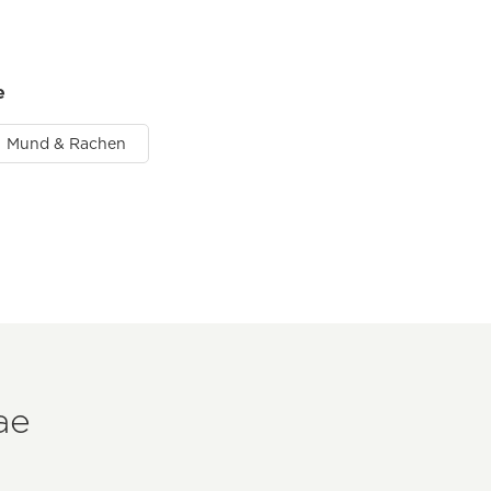
e
Mund & Rachen
ae