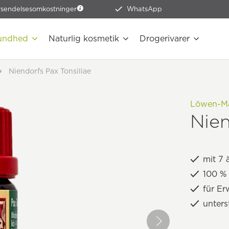
rsendelsesomkostninger
WhatsApp
undhed
Naturlig kosmetik
Drogerivarer
Niendorfs Pax Tonsillae
Löwen-Ma
Nien
mit 7 
100 % 
für Er
unters