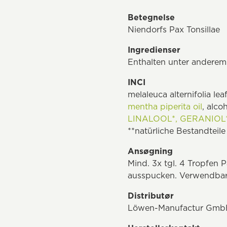
Betegnelse
Niendorfs Pax Tonsillae
Ingredienser
Enthalten unter anderem 
INCI
melaleuca alternifolia lea
mentha piperita oil
, alco
LINALOOL*,
GERANIOL*
**natürliche Bestandteile
Ansøgning
Mind. 3x tgl. 4 Tropfen 
ausspucken. Verwendbar
Distributør
Löwen-Manufactur GmbH &