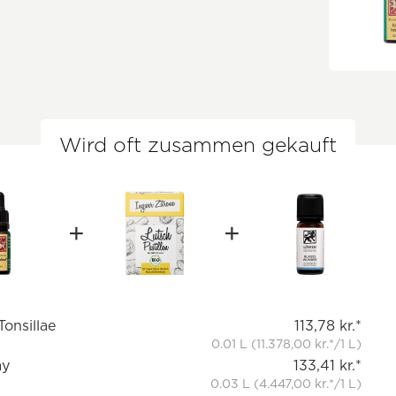
Wird oft zusammen gekauft
onsillae
113,78 kr.*
0.01 L (11.378,00 kr.*/1 L)
ay
133,41 kr.*
0.03 L (4.447,00 kr.*/1 L)