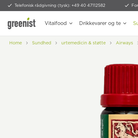
Telefonisk rådgivning (tysk): +49 40 47112582
Fo
Vitalfood
Drikkevarer og te
S
Home
Sundhed
urtemedicin & støtte
Airways