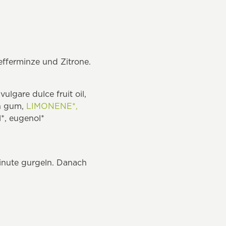
efferminze und Zitrone.
vulgare dulce fruit oil,
oin gum,
LIMONENE*,
*, eugenol*
Minute gurgeln. Danach