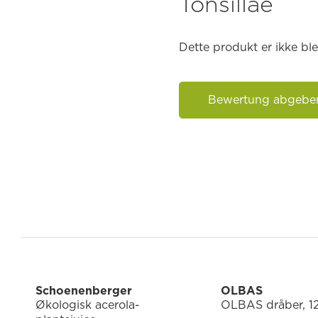
Tonsillae
Dette produkt er ikke b
Bewertung abgebe
Schoenenberger
OLBAS
Økologisk acerola-
OLBAS dråber, 1