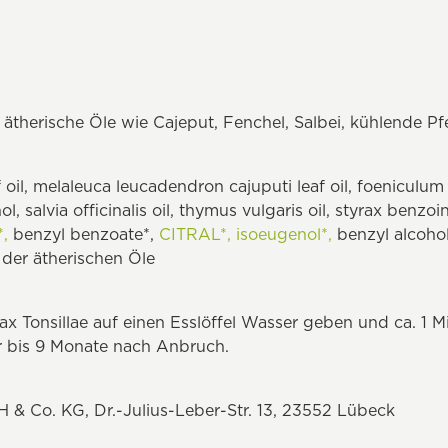
ätherische Öle wie Cajeput, Fenchel, Salbei, kühlende Pf
f oil, melaleuca leucadendron cajuputi leaf oil, foeniculum 
hol, salvia officinalis oil, thymus vulgaris oil, styrax benz
,
benzyl benzoate*,
CITRAL*,
isoeugenol*,
benzyl alcohol
 der ätherischen Öle
Pax Tonsillae auf einen Esslöffel Wasser geben und ca. 1 
 bis 9 Monate nach Anbruch.
 Co. KG, Dr.-Julius-Leber-Str. 13, 23552 Lübeck