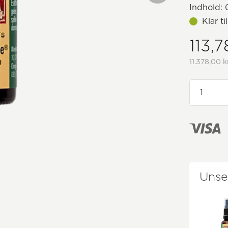
Indhold:
0
Klar t
113,7
11.378,00 k
Unse