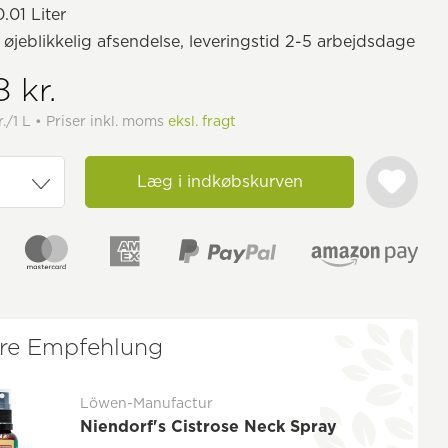
.01 Liter
il øjeblikkelig afsendelse, leveringstid 2-5 arbejdsdage
8 kr.
r./1 L • Priser inkl. moms
eksl. fragt
Læg i indkøbskurven
re Empfehlung
Löwen-Manufactur
Niendorf's Cistrose Neck Spray