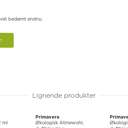
levet bedømt endnu.
n
Lignende produkter
Primavera
Primav
2 ml
Økologisk Atmewohl,
Økologi