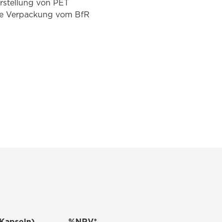
rstellung von PET
ere Verpackung vom BfR
 Kapseln)
%NRV*