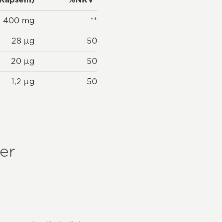
400 mg
**
28 μg
50
20 μg
50
1,2 μg
50
er