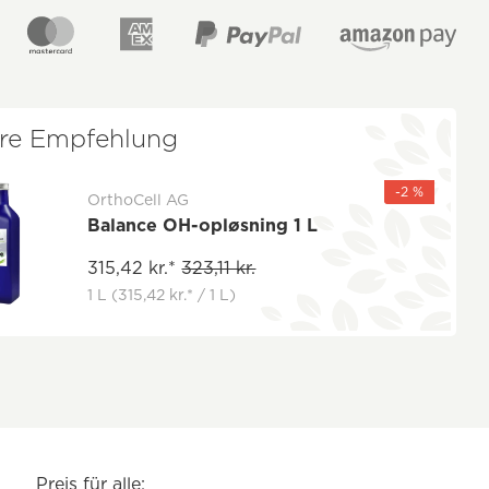
re Empfehlung
-2 %
OrthoCell AG
Balance OH-opløsning 1 L
315,42 kr.*
323,11 kr.
1 L
(315,42 kr.* / 1 L)
Preis für alle: