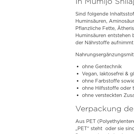
In Mumijo Shilaj
Sind folgende Inhaltssto
Huminsäuren, Aminosäuren
Pflanzliche Fette, Äther
Huminsäuren entstehen be
der Nährstoffe aufnimmt 
Nahrungsergänzungsmitte
ohne Gentechnik
Vegan, laktosefrei & g
ohne Farbstoffe sowie
ohne Hilfsstoffe oder
ohne versteckten Zusa
Verpackung de
Aus PET (Polyethylentere
„PET“ steht oder sie sin