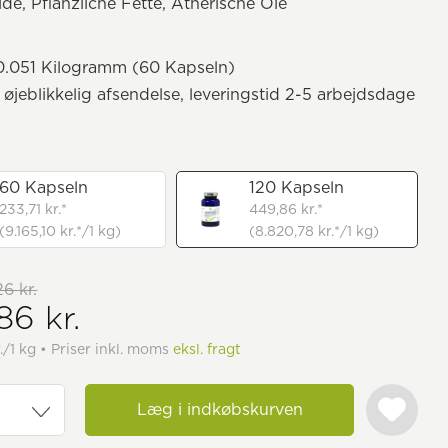
ide, Pflanzliche Fette, Ätherische Öle
.051 Kilogramm (60 Kapseln)
il øjeblikkelig afsendelse, leveringstid 2-5 arbejdsdage
60 Kapseln
120 Kapseln
233,71 kr.*
449,86 kr.*
(9.165,10 kr.*/1 kg)
(8.820,78 kr.*/1 kg)
26 kr.
86 kr.
./1 kg • Priser inkl. moms
eksl. fragt
Læg i indkøbskurven