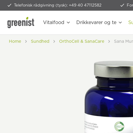
Telefonisk rådgivning (tysk): +49 40 47112582
Fo
Vitalfood
Drikkevarer og te
S
Home
Sundhed
OrthoCell & SanaCare
Sana Mu