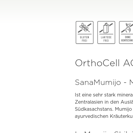
OrthoCell A
SanaMumijo - M
Ist eine sehr stark mine
Zentralasien in den Ausl
Südkasachstans. Mumijo (
ayurvedischen Kräuterku