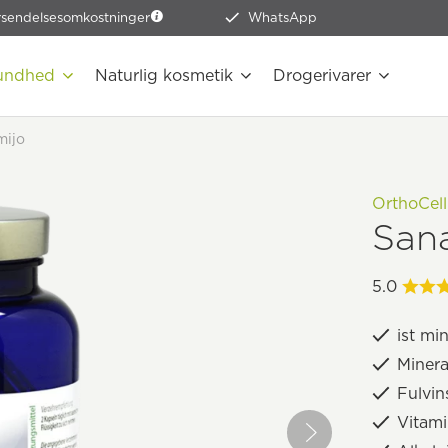
rsendelsesomkostninger
WhatsApp
undhed
Naturlig kosmetik
Drogerivarer
mijo
OrthoCel
San
5.0
ist mi
Minera
Fulvi
Vitami