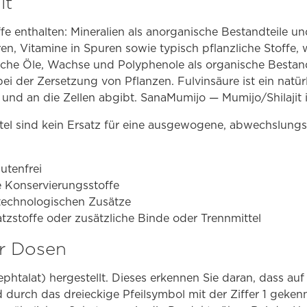
it
ffe enthalten: Mineralien als anorganische Bestandteile un
, Vitamine in Spuren sowie typisch pflanzliche Stoffe, wi
ische Öle, Wachse und Polyphenole als organische Bestand
i der Zersetzung von Pflanzen. Fulvinsäure ist ein natürl
und an die Zellen abgibt. SanaMumijo — Mumijo/Shilajit i
l sind kein Ersatz für eine ausgewogene, abwechslungs
lutenfrei
 Konservierungsstoffe
 technologischen Zusätze
tzstoffe oder zusätzliche Binde oder Trennmittel
r Dosen
phtalat) hergestellt. Dieses erkennen Sie daran, dass a
d durch das dreieckige Pfeilsymbol mit der Ziffer 1 geke