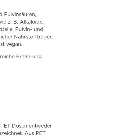
d Fulvinsäuren,
e z. B. Alkaloide,
teile. Fulvin- und
icher Nährstoffträger,
st vegan.
reiche Ernährung
uf PET Dosen entweder
nnzeichnet. Aus PET