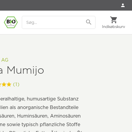
Indkøbskurv
l AG
a Mumijo
(1)
neralhaltige, humusartige Substanz
lien als anorganische Bestandteile
nsäuren, Huminsäuren, Aminosäuren
ne sowie typisch pflanzliche Stoffe