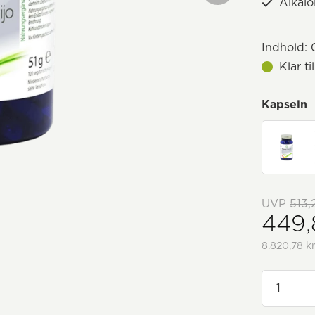
Alkalo
Indhold:
0
Klar t
Kapseln
UVP
513,
449,
8.820,78 kr