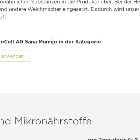
nähnlichen Substanzen in die Produkte über. Bei der He
 und andere Weichmacher eingesetzt. Dadurch wird uns
uft.
hoCell AG Sana Mumijo in der Kategorie
er anwenden
und Mikronährstoffe
pro Tagesdosis (= 2