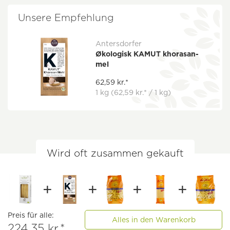
Unsere Empfehlung
Antersdorfer
Økologisk KAMUT khorasan-
mel
62,59 kr.*
1 kg
(62,59 kr.* / 1 kg)
Wird oft zusammen gekauft
Preis für alle:
Alles in den Warenkorb
224,35 kr.*