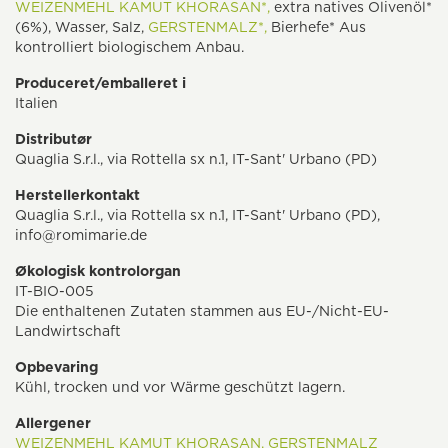
WEIZENMEHL
KAMUT
KHORASAN*,
extra natives Olivenöl*
(6%), Wasser, Salz,
GERSTENMALZ*,
Bierhefe* Aus
kontrolliert biologischem Anbau.
Produceret/emballeret i
Italien
Distributør
Quaglia S.r.l., via Rottella sx n.1, IT-Sant' Urbano (PD)
Herstellerkontakt
Quaglia S.r.l., via Rottella sx n.1, IT-Sant' Urbano (PD),
info@romimarie.de
Økologisk kontrolorgan
IT-BIO-005
Die enthaltenen Zutaten stammen aus EU-/Nicht-EU-
Landwirtschaft
Opbevaring
Kühl, trocken und vor Wärme geschützt lagern.
Allergener
WEIZENMEHL
KAMUT
KHORASAN,
GERSTENMALZ