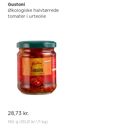
Gustoni
Økologiske halvtørrede
tomater i urteolie
28,73 kr.
190 g
(151,21 kr.
*
/1 kg)