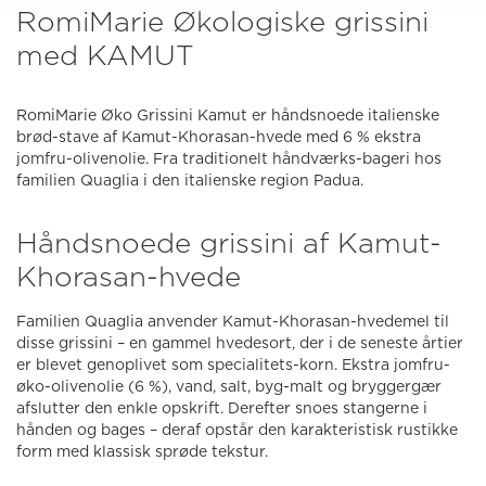
RomiMarie Økologiske grissini
med KAMUT
RomiMarie Øko Grissini Kamut er håndsnoede italienske
brød-stave af Kamut-Khorasan-hvede med 6 % ekstra
jomfru-olivenolie. Fra traditionelt håndværks-bageri hos
familien Quaglia i den italienske region Padua.
Håndsnoede grissini af Kamut-
Khorasan-hvede
Familien Quaglia anvender Kamut-Khorasan-hvedemel til
disse grissini – en gammel hvedesort, der i de seneste årtier
er blevet genoplivet som specialitets-korn. Ekstra jomfru-
øko-olivenolie (6 %), vand, salt, byg-malt og bryggergær
afslutter den enkle opskrift. Derefter snoes stangerne i
hånden og bages – deraf opstår den karakteristisk rustikke
form med klassisk sprøde tekstur.