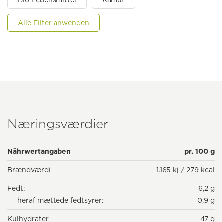
Bio Lebensmittel
Kamut
Alle Filter anwenden
Næringsværdier
Nährwertangaben
pr. 100 g
Brændværdi
1.165 kj / 279 kcal
Fedt:
6,2 g
heraf mættede fedtsyrer:
0,9 g
Kulhydrater
47 g