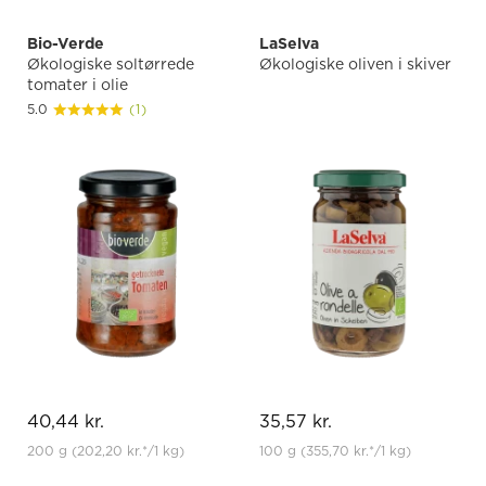
Bio-Verde
LaSelva
Økologiske soltørrede
Økologiske oliven i skiver
tomater i olie
5.0
(1)
40,44 kr.
35,57 kr.
200 g
(202,20 kr.
*
/1 kg)
100 g
(355,70 kr.
*
/1 kg)