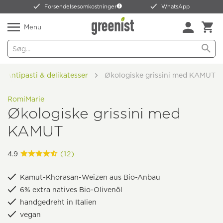
Forsendelsesomkostninger
WhatsApp
Menu
Antipasti & delikatesser
Økologiske grissini med KAMUT
RomiMarie
Økologiske grissini med
KAMUT
4.9
(12)
Kamut-Khorasan-Weizen aus Bio-Anbau
6% extra natives Bio-Olivenöl
handgedreht in Italien
vegan