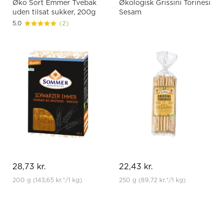
Øko Sort Emmer Tvebak
Økologisk Grissini Torinesi
uden tilsat sukker, 200g
Sesam
5.0
(2)
28,73 kr.
22,43 kr.
200 g
(143,65 kr.
*
/1 kg)
250 g
(89,72 kr.
*
/1 kg)