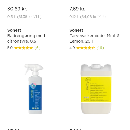
30,69 kr.
7,69 kr.
0.5 L
(61,38 kr.
*
/1 L)
0.12 L
(64,08 kr.
*
/1 L)
Sonett
Sonett
Badrengøring med
Farvevaskemiddel Mint &
citronsyre, 0,5 l
Lemon, 20 l
5.0
(6)
4.9
(16)