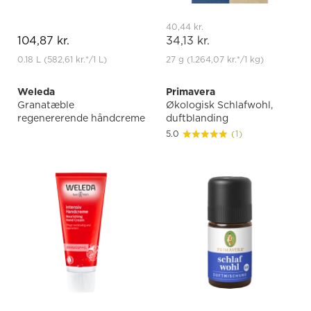
40,44 kr.
104,87 kr.
34,13 kr.
0.18 L
(582,61 kr.
*
/1 L)
27 g
(1.264,07 kr.
*
/1 kg)
Weleda
Primavera
Granatæble
Økologisk Schlafwohl,
regenererende håndcreme
duftblanding
5.0
(1)