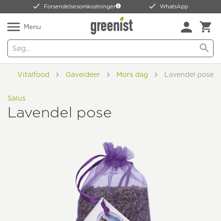
Forsendelsesomkostninger
WhatsApp
Menu
e
Vitalfood
Gaveideer
Mors dag
Lavendel pose
Salus
Lavendel pose