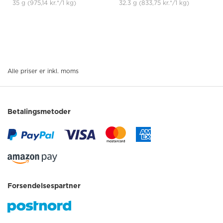
35 g
(975,14 kr.
*
/1 kg)
32.3 g
(833,75 kr.
*
/1 kg)
Alle priser er inkl. moms
Betalingsmetoder
Forsendelsespartner