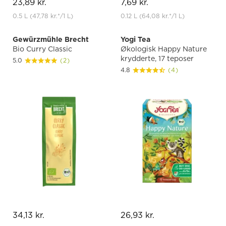
23,89 kr.
7,69 kr.
0.5 L
(47,78 kr.
*
/1 L)
0.12 L
(64,08 kr.
*
/1 L)
Gewürzmühle Brecht
Yogi Tea
Bio Curry Classic
Økologisk Happy Nature
krydderte, 17 teposer
5.0
(2)
4.8
(4)
34,13 kr.
26,93 kr.