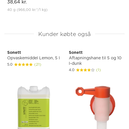
38,64 kr.
40 g
(966,00 kr.
*
/1 kg)
Kunder købte også
Sonett
Sonett
Opvaskemiddel Lemon, 5 l
Aftapningshane til 5 og 10
l-dunk
5.0
(21)
4.0
(1)