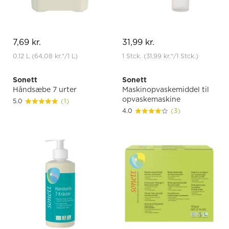
7,69 kr.
31,99 kr.
0.12 L
(64,08 kr.
*
/1 L)
1 Stck.
(31,99 kr.
*
/1 Stck.)
Sonett
Sonett
Håndsæbe 7 urter
Maskinopvaskemiddel til
opvaskemaskine
5.0
(1)
4.0
(3)