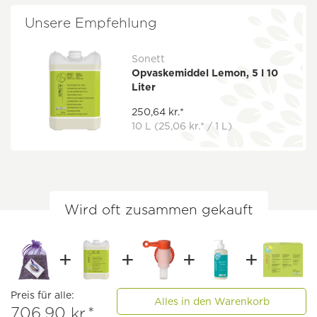
Unsere Empfehlung
Sonett
Opvaskemiddel Lemon, 5 l 10
Liter
250,64 kr.*
10 L
(25,06 kr.* / 1 L)
Wird oft zusammen gekauft
Preis für alle:
Alles in den Warenkorb
706,90 kr.*