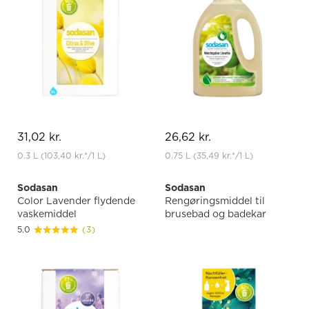
31,02 kr.
26,62 kr.
0.3 L
(103,40 kr.
*
/1 L)
0.75 L
(35,49 kr.
*
/1 L)
Sodasan
Sodasan
Color Lavender flydende
Rengøringsmiddel til
vaskemiddel
brusebad og badekar
5.0
(3)