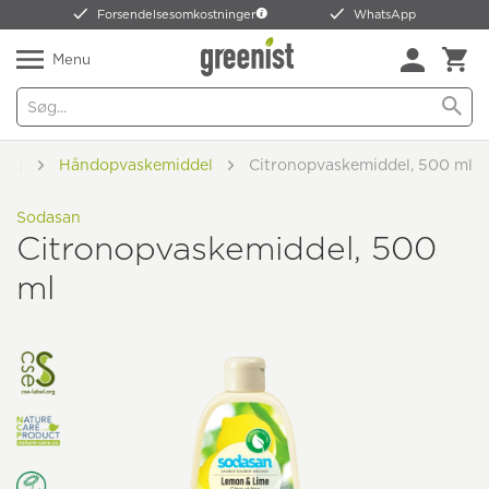
Forsendelsesomkostninger
WhatsApp
Menu
ing
Håndopvaskemiddel
Citronopvaskemiddel, 500 ml
Sodasan
Citronopvaskemiddel, 500
ml