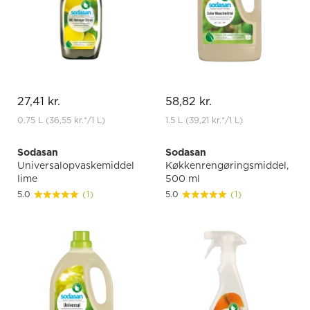
27,41 kr.
58,82 kr.
0.75 L
(36,55 kr.
*
/1 L)
1.5 L
(39,21 kr.
*
/1 L)
Sodasan
Sodasan
Universalopvaskemiddel
Køkkenrengøringsmiddel,
lime
500 ml
5.0
(1)
5.0
(1)