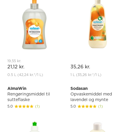
19,55 kr.
21,12 kr.
35,26 kr.
0.5 L
(42,24 kr.
*
/1 L)
1 L
(35,26 kr.
*
/1 L)
AlmaWin
Sodasan
Rengøringsmiddel til
Opvaskemiddel med
sutteflaske
lavendel og mynte
5.0
(1)
5.0
(1)