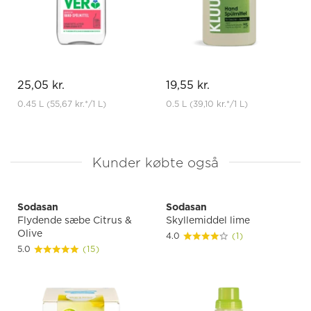
25,05 kr.
19,55 kr.
0.45 L
(55,67 kr.
*
/1 L)
0.5 L
(39,10 kr.
*
/1 L)
Kunder købte også
Sodasan
Sodasan
Flydende sæbe Citrus &
Skyllemiddel lime
Olive
4.0
(1)
5.0
(15)