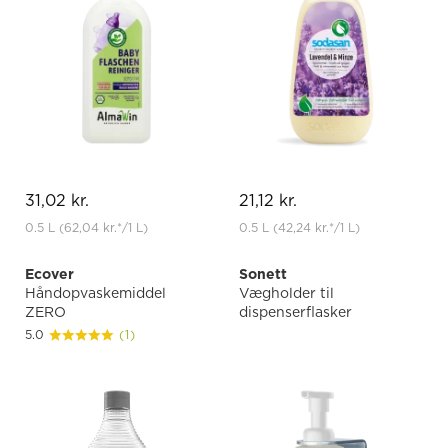
31,02 kr.
21,12 kr.
0.5 L
(62,04 kr.
*
/1 L)
0.5 L
(42,24 kr.
*
/1 L)
Ecover
Sonett
Håndopvaskemiddel
Vægholder til
ZERO
dispenserflasker
5.0
(1)