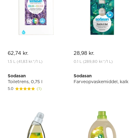
62,74 kr.
28,98 kr.
1.5 L
(41,83 kr.
*
/1 L)
0.1 L
(289,80 kr.
*
/1 L)
Sodasan
Sodasan
Toiletrens, 0,75 l
Farveopvaskemiddel, kalk
5.0
(1)