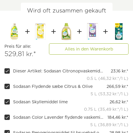
Wird oft zusammen gekauft
Preis für alle:
Alles in den Warenkorb
529,81 kr.*
Dieser Artikel: Sodasan Citronopvaskemiddel, 500 ml
23,16 kr.*
0.5 L (46,32 kr.*/1 L)
Sodasan Flydende sæbe Citrus & Olive
266,59 kr.*
5 L (53,32 kr.*/1 L)
Sodasan Skyllemiddel lime
26,62 kr.*
0.75 L (35,49 kr.*/1 L)
Sodasan Color Lavender flydende vaskemiddel
184,46 kr.*
5 L (36,89 kr.*/1 L)
Sodasan Rengøringsmiddel til brusebad og badekar
28,98 kr.*