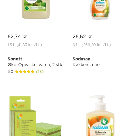
62,74 kr.
26,62 kr.
1.5 L
(41,83 kr.
*
/1 L)
0.1 L
(266,20 kr.
*
/1 L)
Sonett
Sodasan
Øko-Opvaskesvamp, 2 stk.
Køkkensæbe
5.0
(18)