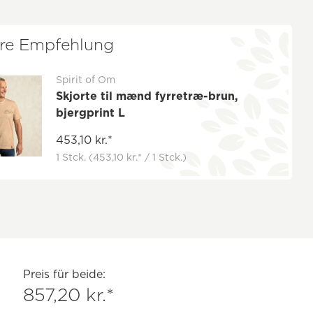
re Empfehlung
Spirit of Om
Skjorte til mænd fyrretræ-brun,
bjergprint L
453,10 kr.*
1 Stck.
(453,10 kr.* / 1 Stck.)
Preis für beide:
857,20 kr.*