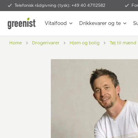
Telefonisk rådgivning (tysk): +49 40 47112582
Fo
Vitalfood
Drikkevarer og te
S
Home
Drogerivarer
Hjem og bolig
Tøj til mænd