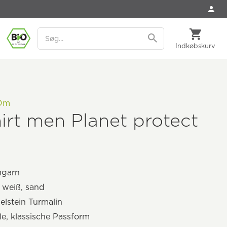
Indkøbskurv
 Om
irt men Planet protect
garn
 weiß, sand
elstein Turmalin
e, klassische Passform