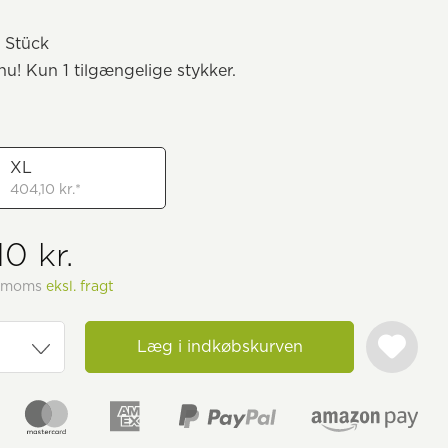
 Stück
 nu! Kun 1 tilgængelige stykker.
XL
404,10 kr.*
0 kr.
l. moms
eksl. fragt
Læg i indkøbskurven