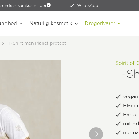
rsendelsesomkostninger
WhatsApp
undhed
Naturlig kosmetik
Drogerivarer
T-Shirt men Planet protect
Spirit of
T-Sh
vegan
Flamm
Farbe:
mit Ed
normal