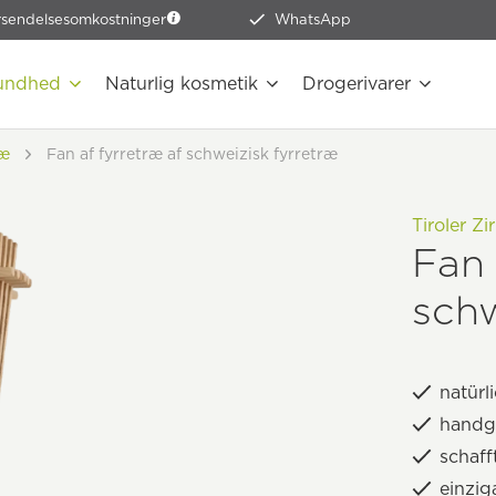
rsendelsesomkostninger
WhatsApp
undhed
Naturlig kosmetik
Drogerivarer
ræ
Fan af fyrretræ af schweizisk fyrretræ
Tiroler Z
Fan 
schw
natürl
handge
schaf
einzig