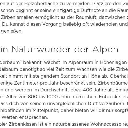
n auf der Holzoberfläche zu vermeiden. Platziere den Zi
schon beginnt er seine einzigartige Duftnote an die Rau
Zirbenlamellen ermöglicht es der Raumluft, dazwischen z
n. Du kannst diesen Vorgang beliebig oft wiederholen un
 genießen.
 ein Naturwunder der Alpen
underbaum" bekannt, wächst im Alpenraum in Höhenlagen
elbaum benötigt so viel Zeit zum Wachsen wie die Zirbe.
it nimmt mit steigendem Standort an Höhe ab. Oberha
nige Zentimeter pro Jahr beschränkt sein. Zirbenbäum
hen und werden im Durchschnitt etwa 400 Jahre alt. Eini
s Alter von 800 bis 1000 Jahren erreichen. Entdecke jet
 lass dich von seinem unvergleichlichen Duft verzaubern. 
befinden im Mittelpunkt, daher bieten wir dir nur sorgf
n Werten entsprechen.
oler Zirbenkissen ist ein naturbelassenes Wohnaccessoir