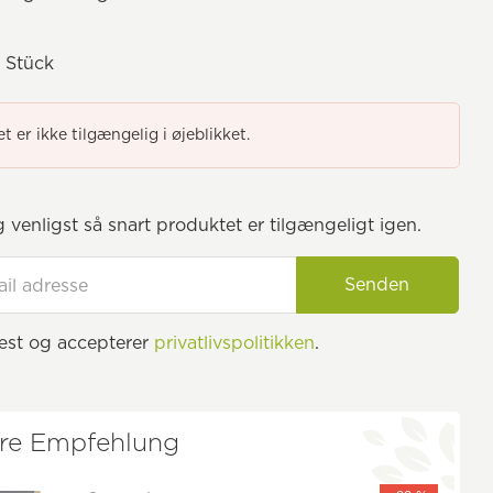
 Stück
t er ikke tilgængelig i øjeblikket.
 venligst så snart produktet er tilgængeligt igen.
Senden
æst og accepterer
privatlivspolitikken
.
re Empfehlung