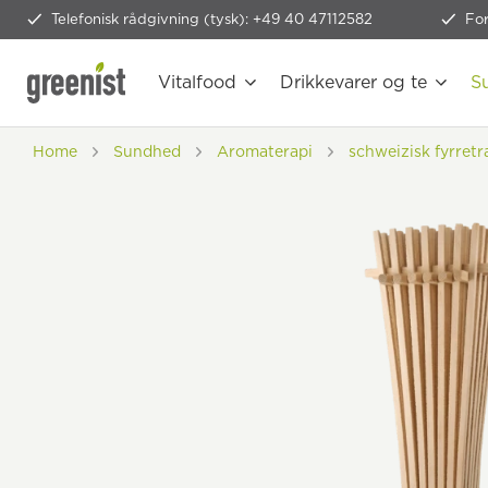
Telefonisk rådgivning (tysk): +49 40 47112582
Fo
Vitalfood
Drikkevarer og te
S
Home
Sundhed
Aromaterapi
schweizisk fyrret