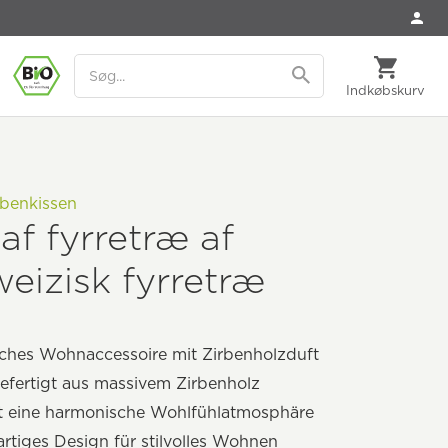
Indkøbskurv
irbenkissen
af fyrretræ af
eizisk fyrretræ
iches Wohnaccessoire mit Zirbenholzduft
fertigt aus massivem Zirbenholz
ft eine harmonische Wohlfühlatmosphäre
artiges Design für stilvolles Wohnen