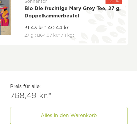
-22 %
Sonnentor
Bio Die fruchtige Mary Grey Tee, 27 g,
Doppelkammerbeutel
31,43 kr.*
40,44 kr.
27 g
(1.164,07 kr.* / 1 kg)
Preis für alle:
768,49 kr.*
Alles in den Warenkorb