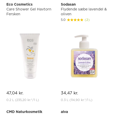
Eco Cosmetics
Sodasan
Care Shower Gel Havtorn
Flydende sæbe lavendel &
Fersken
oliven
5.0
(2)
47,04 kr.
34,47 kr.
0.2 L
(235,20 kr.
*
/1 L)
0.3 L
(114,90 kr.
*
/1 L)
CMD Naturkosmetik
alva