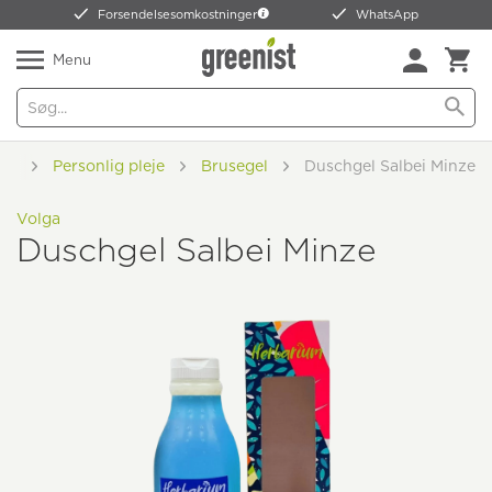
Forsendelsesomkostninger
WhatsApp
Menu
tik
Personlig pleje
Brusegel
Duschgel Salbei Minze
Volga
Duschgel Salbei Minze