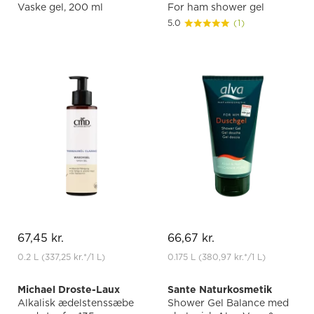
Vaske gel, 200 ml
For ham shower gel
5.0
(1)
67,45 kr.
66,67 kr.
0.2 L
(337,25 kr.
*
/1 L)
0.175 L
(380,97 kr.
*
/1 L)
Michael Droste-Laux
Sante Naturkosmetik
Alkalisk ædelstenssæbe
Shower Gel Balance med