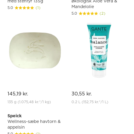
med stenfyr 135g
økologisk Aloe Vera &
Mandelolie
5.0
(1)
5.0
(2)
145,19 kr.
30,55 kr.
135 g
(1.075,48 kr.
*
/1 kg)
0.2 L
(152,75 kr.
*
/1 L)
Speick
Wellness-sæbe havtorn &
appelsin
5.0
(1)