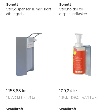
Sonett
Sonett
Vægdispenser 1l. med kort
Vægholder til
albuegreb
dispenserflasker
1.153,88 kr.
109,24 kr.
1 L
(1.153,88 kr.
*
/1 L)
1 Stck.
(109,24 kr.
*
/1 Stck.)
Waldkraft
Waldkraft