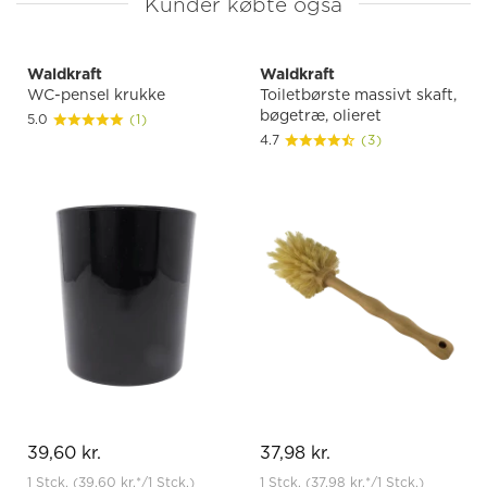
Kunder købte også
Waldkraft
Waldkraft
WC-pensel krukke
Toiletbørste massivt skaft,
bøgetræ, olieret
5.0
(1)
4.7
(3)
39,60 kr.
37,98 kr.
1 Stck.
(39,60 kr.
*
/1 Stck.)
1 Stck.
(37,98 kr.
*
/1 Stck.)