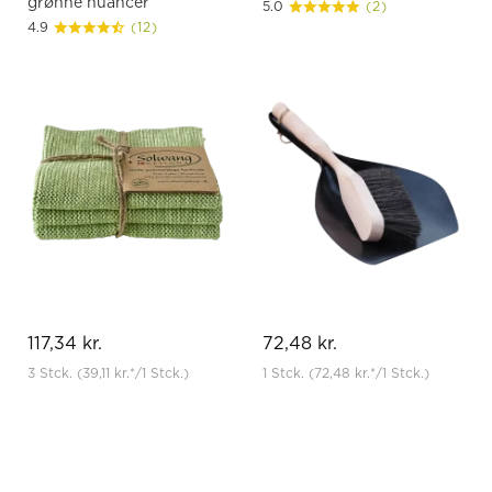
grønne nuancer
5.0
(2)
4.9
(12)
117,34 kr.
72,48 kr.
3 Stck.
(39,11 kr.
*
/1 Stck.)
1 Stck.
(72,48 kr.
*
/1 Stck.)