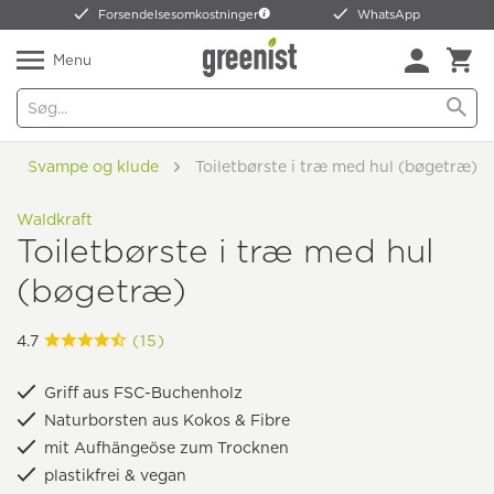
Forsendelsesomkostninger
WhatsApp
Menu
Svampe og klude
Toiletbørste i træ med hul (bøgetræ)
Waldkraft
Toiletbørste i træ med hul
(bøgetræ)
4.7
(15)
Griff aus FSC-Buchenholz
Naturborsten aus Kokos & Fibre
mit Aufhängeöse zum Trocknen
plastikfrei & vegan