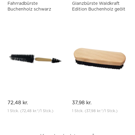
Fahrradbürste
Glanzbürste Waldkraft
Buchenholz schwarz
Edition Buchenholz geölt
72,48 kr.
37,98 kr.
1 Stck.
(72,48 kr.
*
/1 Stck.)
1 Stck.
(37,98 kr.
*
/1 Stck.)