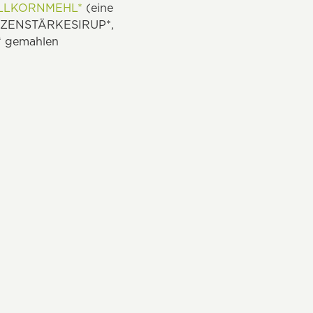
LLKORNMEHL*
(eine
EIZENSTÄRKESIRUP*,
e* gemahlen