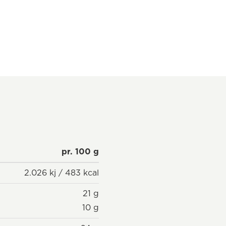
pr. 100 g
2.026 kj / 483 kcal
21 g
10 g