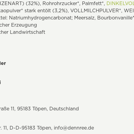
ZENART) (32%), Rohrohrzucker*, Palmfett*,
DINKELVO
aopulver* stark entölt (3,2%), VOLLMILCHPULVER*, W
ittel: Natriumhydrogencarbonat; Meersalz, Bourbonvanill
ischer Erzeugung
scher Landwirtschaft
ler
i
aße 11, 95183 Töpen, Deutschland
. 11, D-D-95183 Töpen, info@dennree.de