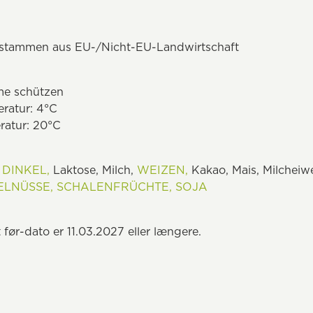
n stammen aus EU-/Nicht-EU-Landwirtschaft
me schützen
ratur: 4°C
ratur: 20°C
:
DINKEL,
Laktose, Milch,
WEIZEN,
Kakao, Mais, Milcheiw
ELNÜSSE,
SCHALENFRÜCHTE,
SOJA
 før-dato er 11.03.2027 eller længere.