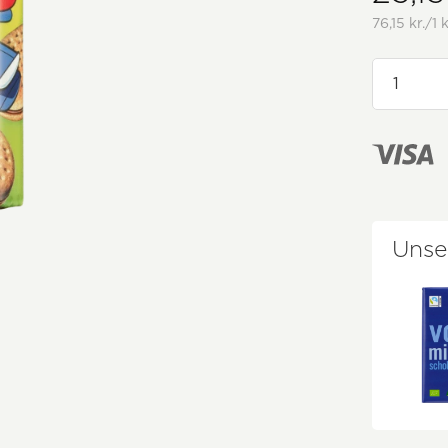
76,15 kr./1
Unse