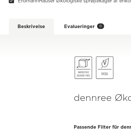
ErdmannHauser Økologiske sprøjtekager af enko
Beskrivelse
Evalueringer
0
dennree Øko
Passende Filter für den