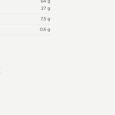
64 g
27 g
7,5 g
0,6 g
t