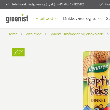
Telefonisk rådgivning (tysk): +49 40 47112582
Fo
Vitalfood
Drikkevarer og te
S
Home
Vitalfood
Snacks, småkager og chokolade