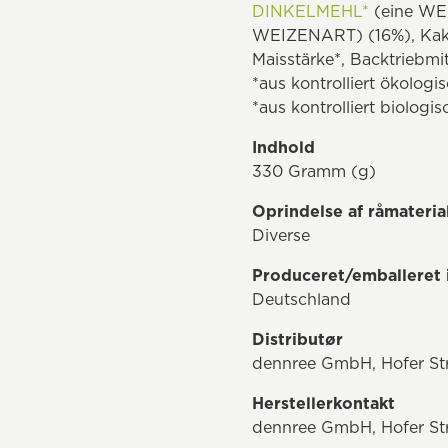
DINKELMEHL*
(eine WEI
WEIZENART) (16%), Kak
Maisstärke*, Backtriebm
*aus kontrolliert ökolog
*aus kontrolliert biologi
Indhold
330 Gramm (g)
Oprindelse af råmateria
Diverse
Produceret/emballeret 
Deutschland
Distributør
dennree GmbH, Hofer Str
Herstellerkontakt
dennree GmbH, Hofer Str