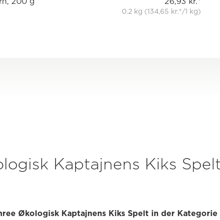
rn, 200 g
26,93 kr.*
0.2 kg (134,65 kr.*/1 kg)
logisk Kaptajnens Kiks Spel
nree Økologisk Kaptajnens Kiks Spelt in der Kategorie