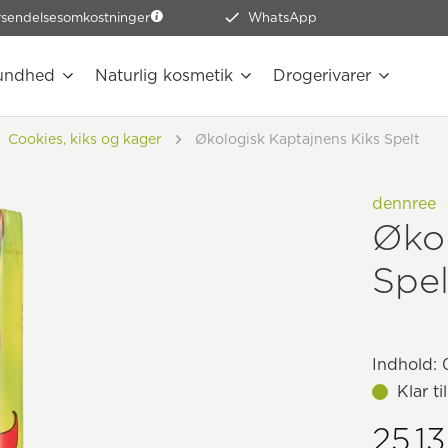
rsendelsesomkostninger
WhatsApp
undhed
Naturlig kosmetik
Drogerivarer
Cookies, kiks og kager
Økologisk Kaptajnens Kiks Spelt
dennree
Økol
Spel
Indhold:
0
Klar t
25,13