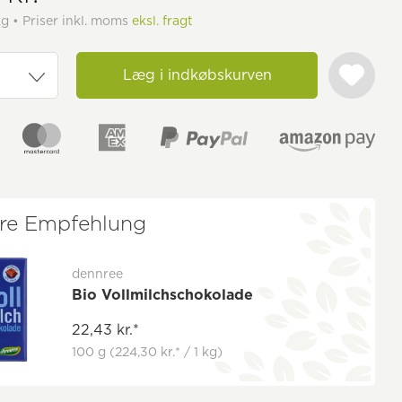
 kg • Priser inkl. moms
eksl. fragt
Læg i indkøbskurven
re Empfehlung
dennree
Bio Vollmilchschokolade
22,43 kr.*
100 g
(224,30 kr.* / 1 kg)