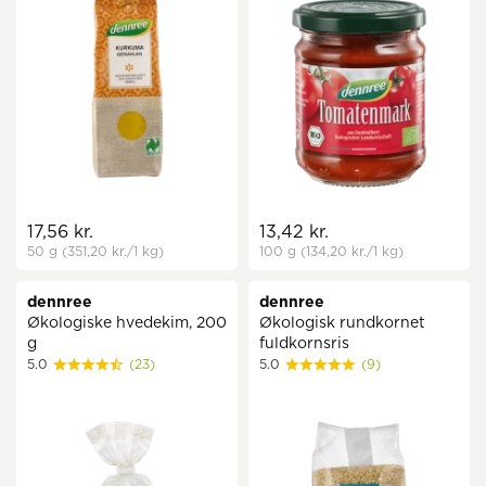
17,56 kr.
13,42 kr.
50 g
(351,20 kr.
/1 kg)
100 g
(134,20 kr.
/1 kg)
dennree
dennree
Økologiske hvedekim, 200
Økologisk rundkornet
g
fuldkornsris
5.0
(23)
5.0
(9)