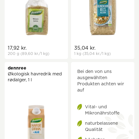
17,92 kr.
35,04 kr.
200 g
(89,60 kr.
/1 kg)
1 kg
(35,04 kr.
/1 kg)
dennree
Bei den von uns
Økologisk havredrik med
ausgewählten
rødalger, 1 l
Produkten achten wir
auf
Vital- und
Mikronährstoffe
naturbelassene
Qualität