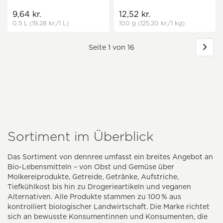
9,64 kr.
12,52 kr.
0.5 L
(19,28 kr.
/1 L)
100 g
(125,20 kr.
/1 kg)
Seite 1 von 16
Sortiment im Überblick
Das Sortiment von dennree umfasst ein breites Angebot an
Bio-Lebensmitteln – von Obst und Gemüse über
Molkereiprodukte, Getreide, Getränke, Aufstriche,
Tiefkühlkost bis hin zu Drogerieartikeln und veganen
Alternativen. Alle Produkte stammen zu 100 % aus
kontrolliert biologischer Landwirtschaft. Die Marke richtet
sich an bewusste Konsumentinnen und Konsumenten, die