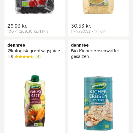
26,93 kr.
30,53 kr.
100 g
(269,30 kr.
/1 kg)
1 kg
(30,53 kr.
/1 kg)
dennree
dennree
Økologisk grøntsagsjuice
Bio Kichererbsenwaffel
gesalzen
4.8
(4)