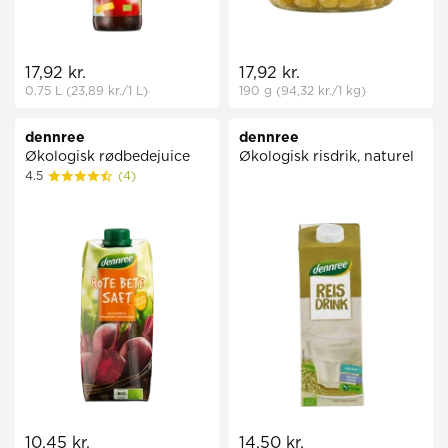
17,92 kr.
17,92 kr.
0.75 L
(23,89 kr.
/1 L)
190 g
(94,32 kr.
/1 kg)
dennree
dennree
Økologisk rødbedejuice
Økologisk risdrik, naturel
4.5
(4)
10,45 kr.
14,50 kr.