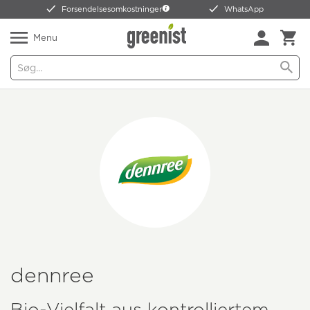
Forsendelsesomkostninger
WhatsApp
Menu
dennree
Bio-Vielfalt aus kontrolliertem