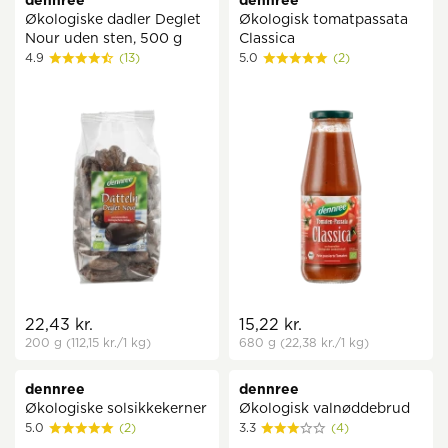
dennree
dennree
Økologiske dadler Deglet
Økologisk tomatpassata
Nour uden sten, 500 g
Classica
4.9
(13)
5.0
(2)
22,43 kr.
15,22 kr.
200 g
(112,15 kr.
/1 kg)
680 g
(22,38 kr.
/1 kg)
dennree
dennree
Økologiske solsikkekerner
Økologisk valnøddebrud
5.0
(2)
3.3
(4)