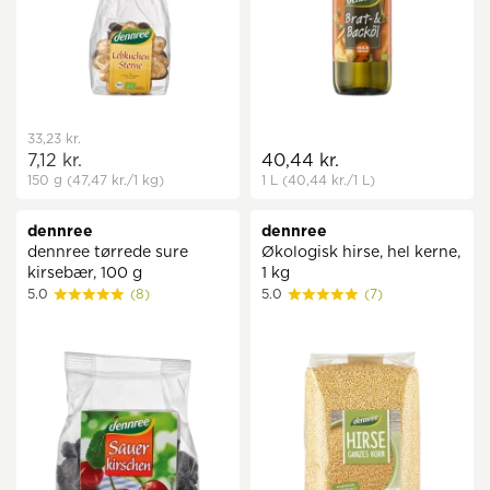
33,23 kr.
7,12 kr.
40,44 kr.
150 g
(47,47 kr.
/1 kg)
1 L
(40,44 kr.
/1 L)
dennree
dennree
dennree tørrede sure
Økologisk hirse, hel kerne,
kirsebær, 100 g
1 kg
5.0
(8)
5.0
(7)