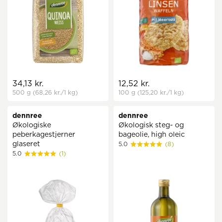
34,13 kr.
12,52 kr.
500 g
(68,26 kr.
/1 kg)
100 g
(125,20 kr.
/1 kg)
dennree
dennree
Økologiske
Økologisk steg- og
peberkagestjerner
bageolie, high oleic
glaseret
5.0
(8)
5.0
(1)