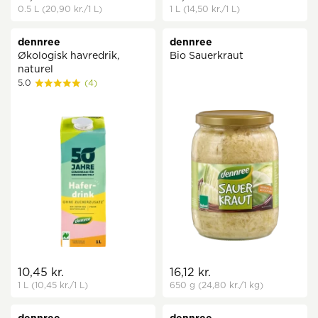
0.5 L
(20,90 kr.
/1 L)
1 L
(14,50 kr.
/1 L)
dennree
dennree
Økologisk havredrik,
Bio Sauerkraut
naturel
5.0
(4)
10,45 kr.
16,12 kr.
1 L
(10,45 kr.
/1 L)
650 g
(24,80 kr.
/1 kg)