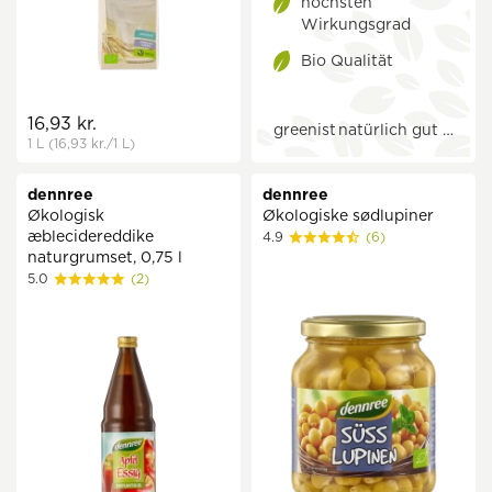
höchsten
Wirkungsgrad
Bio Qualität
16,93 kr.
greenist
natürlich gut …
1 L
(16,93 kr.
/1 L)
dennree
dennree
Økologisk
Økologiske sødlupiner
æblecidereddike
4.9
(6)
naturgrumset, 0,75 l
5.0
(2)