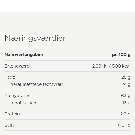
Næringsværdier
Nährwertangaben
pr. 100 g
Brændværdi
2.091 kj / 500 kcal
Fedt:
26 g
heraf mættede fedtsyrer:
24 g
Kulhydrater
63 g
heraf sukker
16 g
Protein:
2,0 g
Salt:
< 0,1 g