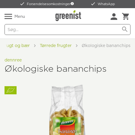
Forsendelsesomkostninger
WhatsApp
Menu
Frugt og bær
Tørrede frugter
Økologiske bananchips
dennree
Økologiske bananchips