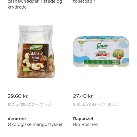
cashewnødder, ristede og
toiletpapir
krydrede
29,60 kr.
27,40 kr.
100 g
(296,00 kr.
*
/1 kg)
8 Stck.
(3,43 kr.
*
/1 Stck.)
dennree
Rapunzel
Økologiske mangostykker
Bio Rosinen