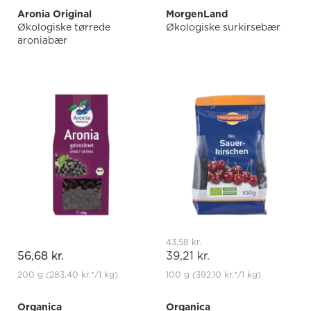
Aronia Original
MorgenLand
Økologiske tørrede
Økologiske surkirsebær
aroniabær
43,58 kr.
56,68 kr.
39,21 kr.
200 g
(283,40 kr.
*
/1 kg)
100 g
(392,10 kr.
*
/1 kg)
Organica
Organica