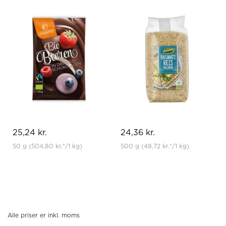
25,24 kr.
24,36 kr.
50 g
(504,80 kr.
*
/1 kg)
500 g
(48,72 kr.
*
/1 kg)
Alle priser er inkl. moms