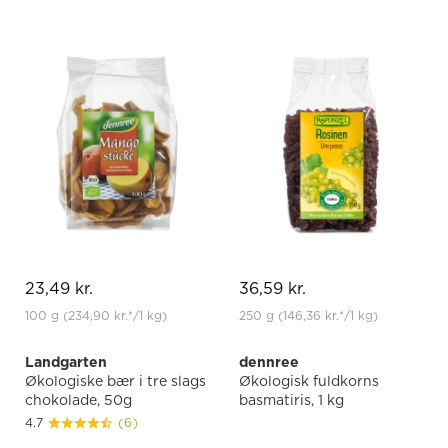
23,49 kr.
36,59 kr.
100 g
(234,90 kr.
*
/1 kg)
250 g
(146,36 kr.
*
/1 kg)
Landgarten
dennree
Økologiske bær i tre slags
Økologisk fuldkorns
chokolade, 50g
basmatiris, 1 kg
4.7
(6)