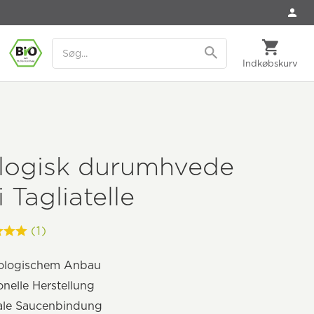
Indkøbskurv
logisk durumhvede
 Tagliatelle
(1)
iologischem Anbau
ionelle Herstellung
ale Saucenbindung