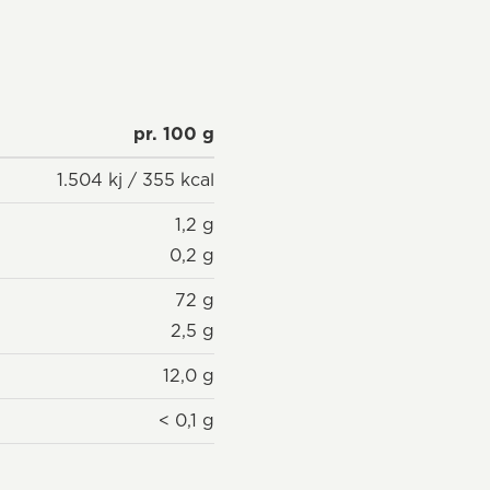
pr. 100 g
1.504 kj / 355 kcal
1,2 g
0,2 g
72 g
2,5 g
12,0 g
< 0,1 g