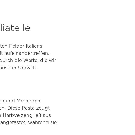
iatelle
en Felder Italiens
t aufeinandertreffen.
durch die Werte, die wir
unserer Umwelt.
uren und Methoden
den. Diese Pasta zeugt
ch Hartweizengrieß aus
nangetastet, während sie