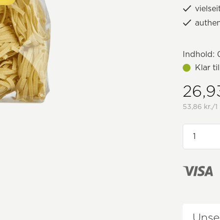
vielse
authe
Indhold:
0
Klar t
26,93
53,86 kr./1
Unse