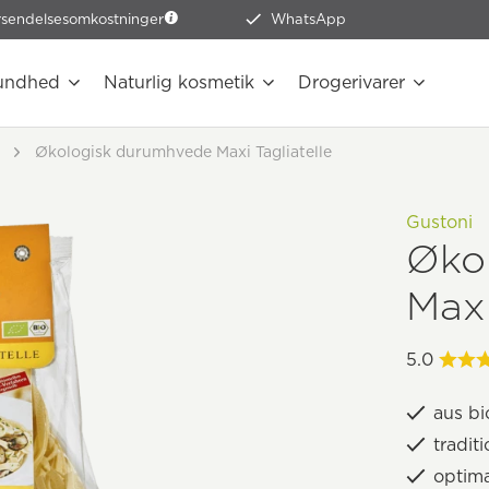
rsendelsesomkostninger
WhatsApp
undhed
Naturlig kosmetik
Drogerivarer
Økologisk durumhvede Maxi Tagliatelle
Gustoni
Øko
Maxi
5.0
aus b
tradit
optim