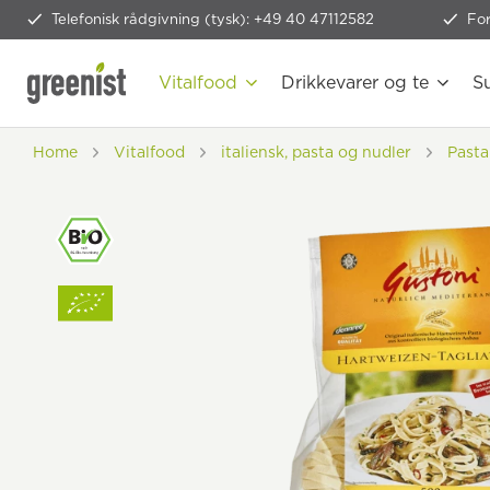
Telefonisk rådgivning (tysk): +49 40 47112582
Fo
Vitalfood
Drikkevarer og te
S
Home
Vitalfood
italiensk, pasta og nudler
Pasta