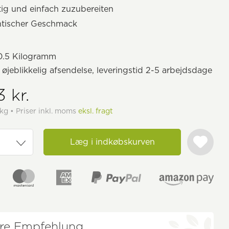
itig und einfach zuzubereiten
ntischer Geschmack
.5 Kilogramm
il øjeblikkelig afsendelse, leveringstid 2-5 arbejdsdage
 kr.
 kg • Priser inkl. moms
eksl. fragt
Læg i indkøbskurven
re Empfehlung