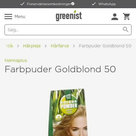
Forsendelsesomkostninger
WhatsApp
Menu
smetik
Hårpleje
Hårfarve
Farbpuder Goldblond 50
Hennaplus
Farbpuder Goldblond 50