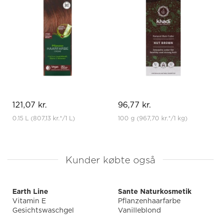
121,07 kr.
96,77 kr.
0.15 L
(807,13 kr.
*
/1 L)
100 g
(967,70 kr.
*
/1 kg)
Kunder købte også
Earth Line
Sante Naturkosmetik
Vitamin E
Pflanzenhaarfarbe
Gesichtswaschgel
Vanilleblond