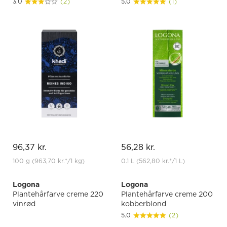
3.0
(2)
5.0
(1)
96,37 kr.
56,28 kr.
100 g
(963,70 kr.
*
/1 kg)
0.1 L
(562,80 kr.
*
/1 L)
Logona
Logona
Plantehårfarve creme 220
Plantehårfarve creme 200
vinrød
kobberblond
5.0
(2)