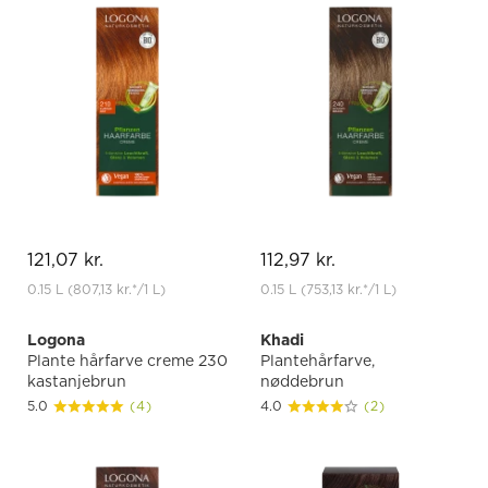
121,07 kr.
112,97 kr.
0.15 L
(807,13 kr.
*
/1 L)
0.15 L
(753,13 kr.
*
/1 L)
Logona
Khadi
Plante hårfarve creme 230
Plantehårfarve,
kastanjebrun
nøddebrun
5.0
(4)
4.0
(2)