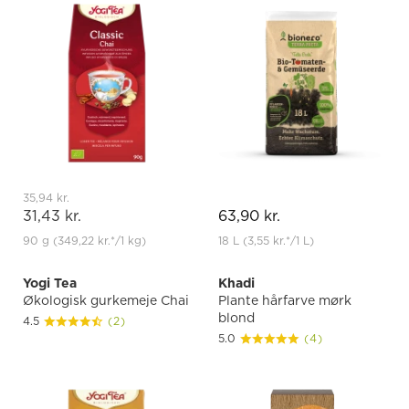
35,94 kr.
31,43 kr.
63,90 kr.
90 g
(349,22 kr.
*
/1 kg)
18 L
(3,55 kr.
*
/1 L)
Yogi Tea
Khadi
Økologisk gurkemeje Chai
Plante hårfarve mørk
blond
4.5
(2)
5.0
(4)