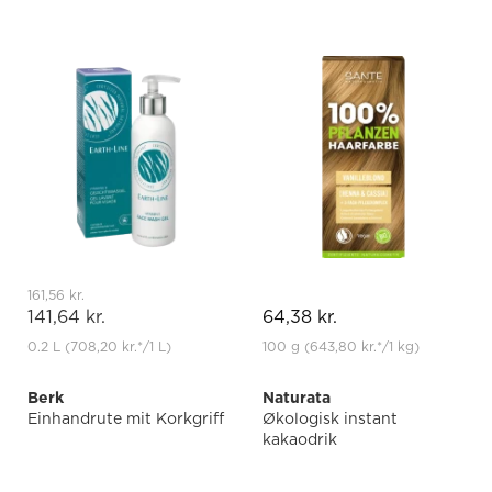
161,56 kr.
141,64 kr.
64,38 kr.
0.2 L
(708,20 kr.
*
/1 L)
100 g
(643,80 kr.
*
/1 kg)
Berk
Naturata
Einhandrute mit Korkgriff
Økologisk instant
kakaodrik