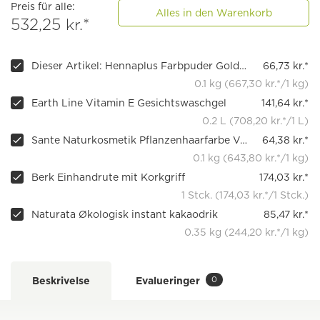
Preis für alle:
Alles in den Warenkorb
532,25 kr.*
Dieser Artikel: Hennaplus Farbpuder Goldblond 50
66,73 kr.*
0.1 kg (667,30 kr.*/1 kg)
Earth Line Vitamin E Gesichtswaschgel
141,64 kr.*
0.2 L (708,20 kr.*/1 L)
Sante Naturkosmetik Pflanzenhaarfarbe Vanilleblond
64,38 kr.*
0.1 kg (643,80 kr.*/1 kg)
Berk Einhandrute mit Korkgriff
174,03 kr.*
1 Stck. (174,03 kr.*/1 Stck.)
Naturata Økologisk instant kakaodrik
85,47 kr.*
0.35 kg (244,20 kr.*/1 kg)
0
Beskrivelse
Evalueringer