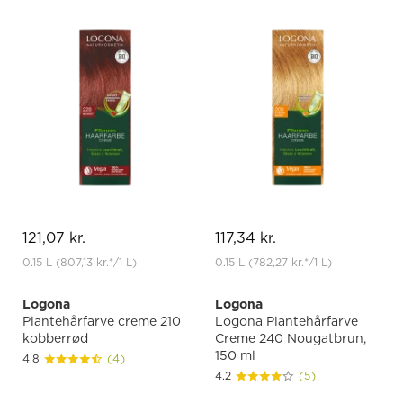
121,07 kr.
117,34 kr.
0.15 L
(807,13 kr.
*
/1 L)
0.15 L
(782,27 kr.
*
/1 L)
Logona
Logona
Plantehårfarve creme 210
Logona Plantehårfarve
kobberrød
Creme 240 Nougatbrun,
150 ml
4.8
(4)
4.2
(5)