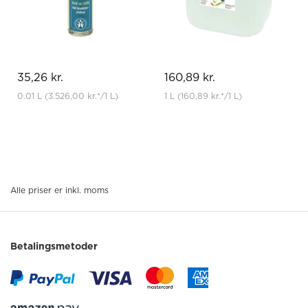
35,26 kr.
160,89 kr.
0.01 L
(3.526,00 kr.
*
/1 L)
1 L
(160,89 kr.
*
/1 L)
Alle priser er inkl. moms
Betalingsmetoder