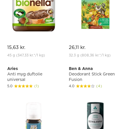
15,63 kr.
26,11 kr.
45 g
(347,33 kr.
*
/1 kg)
32.3 g
(808,36 kr.
*
/1 kg)
Aries
Ben & Anna
Anti myg duftolie
Deodorant Stick Green
universal
Fusion
5.0
(1)
4.0
(4)