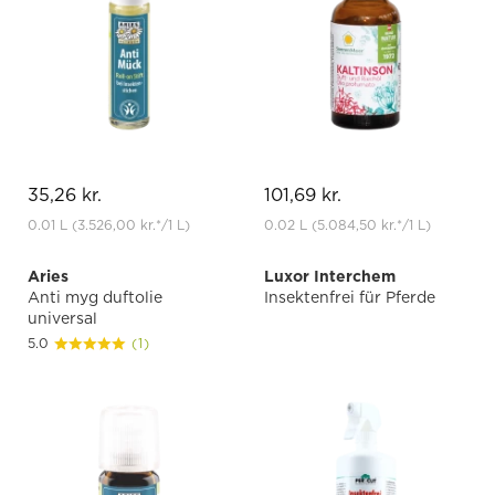
35,26 kr.
101,69 kr.
0.01 L
(3.526,00 kr.
*
/1 L)
0.02 L
(5.084,50 kr.
*
/1 L)
Aries
Luxor Interchem
Anti myg duftolie
Insektenfrei für Pferde
universal
5.0
(1)