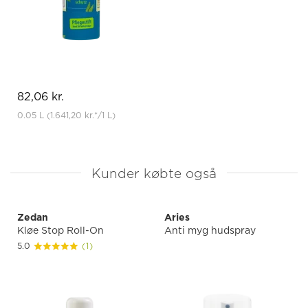
82,06 kr.
0.05 L
(1.641,20 kr.
*
/1 L)
Kunder købte også
Zedan
Aries
Kløe Stop Roll-On
Anti myg hudspray
5.0
(1)