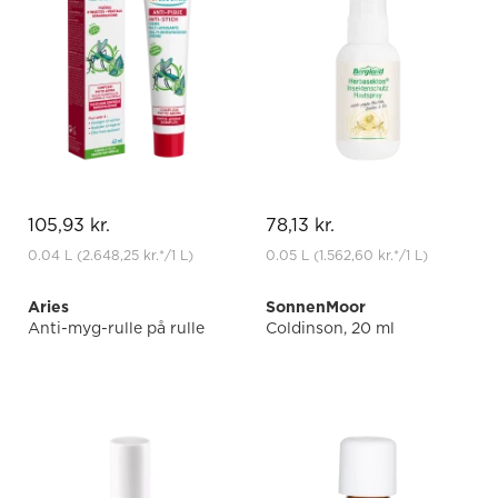
105,93 kr.
78,13 kr.
0.04 L
(2.648,25 kr.
*
/1 L)
0.05 L
(1.562,60 kr.
*
/1 L)
Aries
SonnenMoor
Anti-myg-rulle på rulle
Coldinson, 20 ml