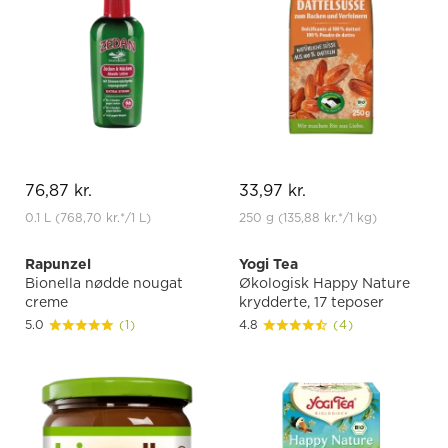
76,87 kr.
33,97 kr.
0.1 L
(768,70 kr.
*
/1 L)
250 g
(135,88 kr.
*
/1 kg)
Rapunzel
Yogi Tea
Bionella nødde nougat
Økologisk Happy Nature
creme
krydderte, 17 teposer
5.0
(1)
4.8
(4)