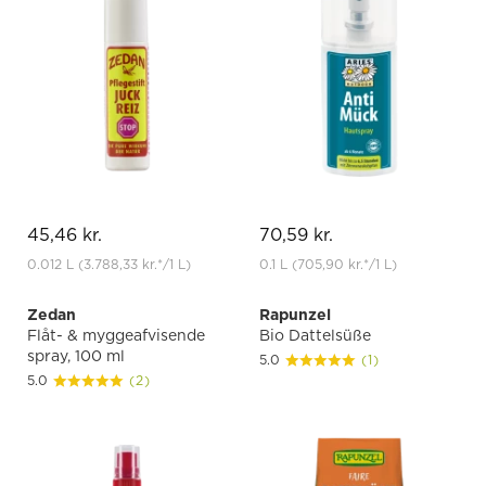
45,46 kr.
70,59 kr.
0.012 L
(3.788,33 kr.
*
/1 L)
0.1 L
(705,90 kr.
*
/1 L)
Zedan
Rapunzel
Flåt- & myggeafvisende
Bio Dattelsüße
spray, 100 ml
5.0
(1)
5.0
(2)