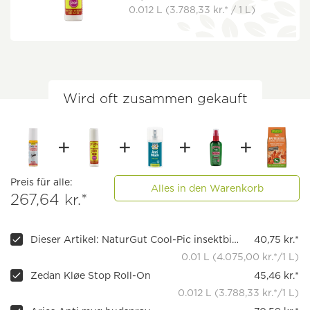
0.012 L
(3.788,33 kr.* / 1 L)
Wird oft zusammen gekauft
Preis für alle:
Alles in den Warenkorb
267,64 kr.*
Dieser Artikel: NaturGut Cool-Pic insektbid rulle
40,75 kr.*
0.01 L (4.075,00 kr.*/1 L)
Zedan Kløe Stop Roll-On
45,46 kr.*
0.012 L (3.788,33 kr.*/1 L)