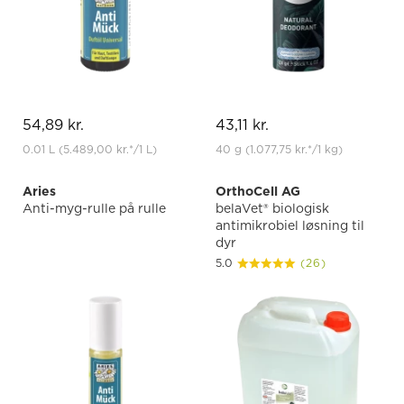
54,89 kr.
43,11 kr.
0.01 L
(5.489,00 kr.
*
/1 L)
40 g
(1.077,75 kr.
*
/1 kg)
Aries
OrthoCell AG
Anti-myg-rulle på rulle
belaVet® biologisk
antimikrobiel løsning til
dyr
5.0
(26)