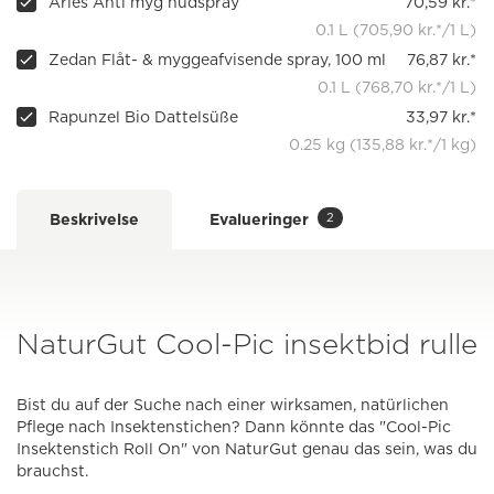
Aries Anti myg hudspray
70,59 kr.*
0.1 L (705,90 kr.*/1 L)
Zedan Flåt- & myggeafvisende spray, 100 ml
76,87 kr.*
0.1 L (768,70 kr.*/1 L)
Rapunzel Bio Dattelsüße
33,97 kr.*
0.25 kg (135,88 kr.*/1 kg)
2
Beskrivelse
Evalueringer
NaturGut Cool-Pic insektbid rulle
Bist du auf der Suche nach einer wirksamen, natürlichen
Pflege nach Insektenstichen? Dann könnte das "Cool-Pic
Insektenstich Roll On" von NaturGut genau das sein, was du
brauchst.