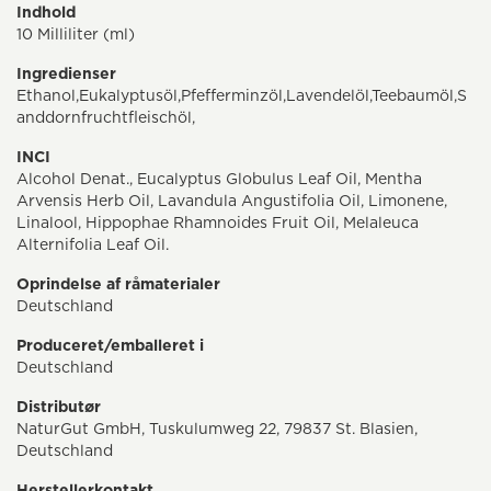
Indhold
10 Milliliter (ml)
Ingredienser
Ethanol,Eukalyptusöl,Pfefferminzöl,Lavendelöl,Teebaumöl,S
anddornfruchtfleischöl,
INCI
Alcohol Denat., Eucalyptus Globulus Leaf Oil, Mentha
Arvensis Herb Oil, Lavandula Angustifolia Oil, Limonene,
Linalool, Hippophae Rhamnoides Fruit Oil, Melaleuca
Alternifolia Leaf Oil.
Oprindelse af råmaterialer
Deutschland
Produceret/emballeret i
Deutschland
Distributør
NaturGut GmbH, Tuskulumweg 22, 79837 St. Blasien,
Deutschland
Herstellerkontakt