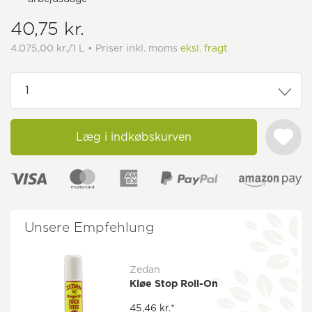
40,75 kr.
4.075,00 kr./1 L • Priser inkl. moms
eksl. fragt
Læg i indkøbskurven
Unsere Empfehlung
Zedan
Kløe Stop Roll-On
45,46 kr.*