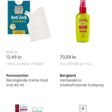
18,85 kr.
12,49 kr.
70,59 kr.
1 Stck.
(12,49 kr.
*
/1 Stck.)
0.1 L
(705,90 kr.
*
/1 L)
Puressentiel
Bergland
Beroligende creme mod
Herbasektos
svie 40 ml
insektafvisende hudspray