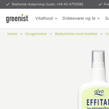
Telefonisk rådgivning (tysk): +49 40 47112582
Fo
Vitalfood
Drikkevarer og te
S
Home
Drogerivarer
Beskyttelse mod insekter
I