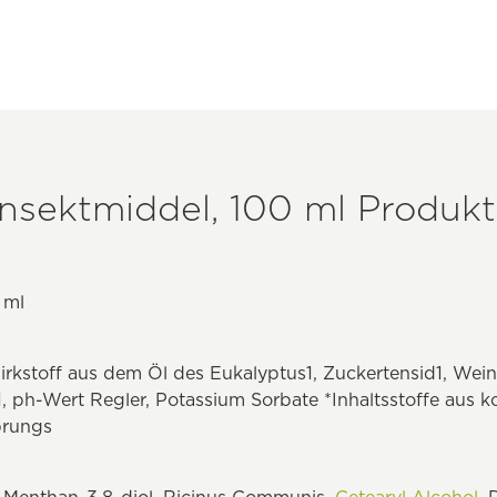
 insektmiddel, 100 ml Produkt
 ml
rkstoff aus dem Öl des Eukalyptus1, Zuckertensid1, Weins
, ph-Wert Regler, Potassium Sorbate *Inhaltsstoffe aus ko
prungs