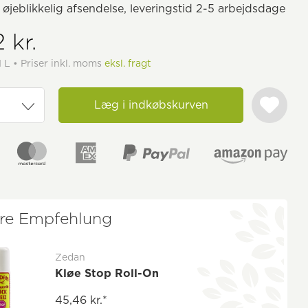
il øjeblikkelig afsendelse, leveringstid 2-5 arbejdsdage
 kr.
1 L • Priser inkl. moms
eksl. fragt
Læg i indkøbskurven
re Empfehlung
Zedan
Kløe Stop Roll-On
45,46 kr.*