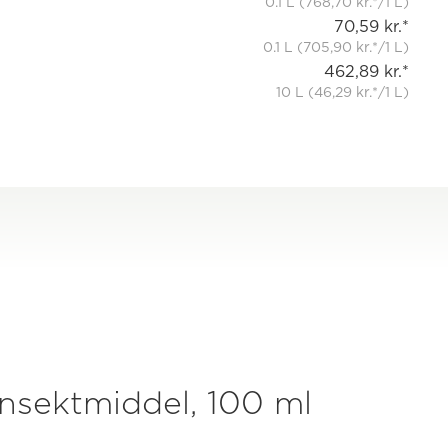
0.1 L (768,70 kr.*/1 L)
70,59 kr.*
0.1 L (705,90 kr.*/1 L)
462,89 kr.*
10 L (46,29 kr.*/1 L)
 insektmiddel, 100 ml