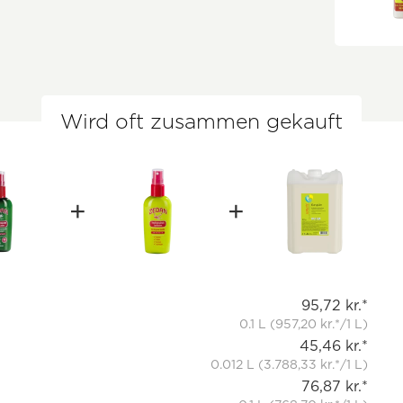
Wird oft zusammen gekauft
95,72 kr.*
0.1 L (957,20 kr.*/1 L)
45,46 kr.*
0.012 L (3.788,33 kr.*/1 L)
76,87 kr.*