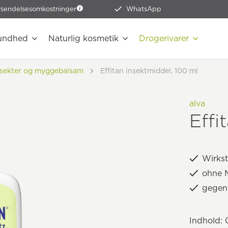
rsendelsesomkostninger
WhatsApp
undhed
Naturlig kosmetik
Drogerivarer
nsekter og myggebalsam
Effitan insektmiddel, 100 ml
alva
Effi
Wirkst
ohne M
gegen
Indhold:
0