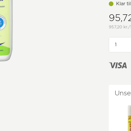
Klar t
95,72
957,20 kr./
Unse