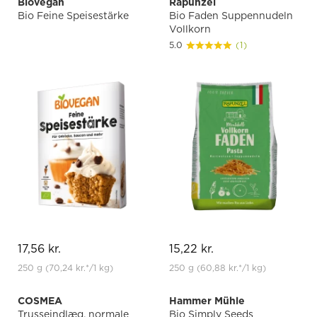
Biovegan
Rapunzel
Bio Feine Speisestärke
Bio Faden Suppennudeln
Vollkorn
5.0
(1)
17,56 kr.
15,22 kr.
250 g
(70,24 kr.
*
/1 kg)
250 g
(60,88 kr.
*
/1 kg)
COSMEA
Hammer Mühle
Trusseindlæg, normale
Bio Simply Seeds