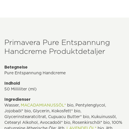
Primavera Pure Entspannung
Handcreme Produktdetaljer
Betegnelse
Pure Entspannung Handcreme
Indhold
50 Milliliter (ml)
Ingredienser
Wasser,
MACADAMIANUSSÖL*
bio, Pentylenglycol,
Jojobaöl* bio, Glycerin, Kokosfett* bio,
Glycerinstearatcitrat, Cupuacu Butter* bio, Kukuinussöl,
Cetearyl Alkohol, Avocadoöl* bio, Rosenkirschöl* bio, 100%
naturreine ätherische Öle: äth.
LAVENDELÖL*
bio, äth.