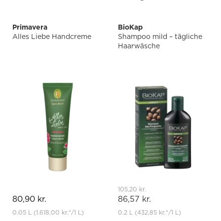
Primavera
BioKap
Alles Liebe Handcreme
Shampoo mild – tägliche
Haarwäsche
105,20 kr.
80,90 kr.
86,57 kr.
0.05 L
(1.618,00 kr.
*
/1 L)
0.2 L
(432,85 kr.
*
/1 L)