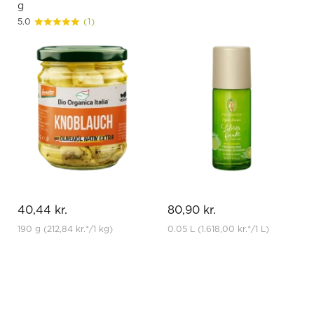
g
5.0
(1)
40,44 kr.
80,90 kr.
190 g
(212,84 kr.
*
/1 kg)
0.05 L
(1.618,00 kr.
*
/1 L)