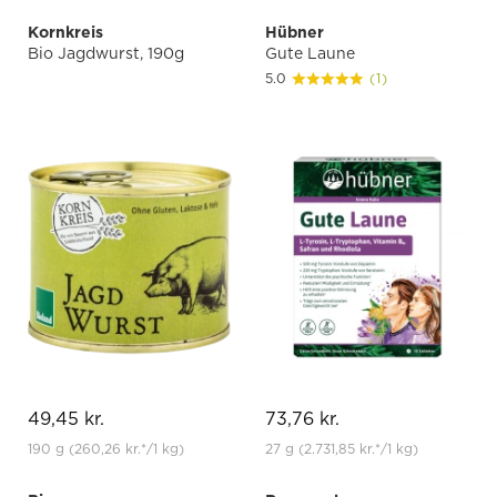
Kornkreis
Hübner
Bio Jagdwurst, 190g
Gute Laune
5.0
(1)
49,45 kr.
73,76 kr.
190 g
(260,26 kr.
*
/1 kg)
27 g
(2.731,85 kr.
*
/1 kg)