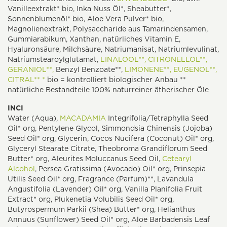
Vanilleextrakt* bio, Inka Nuss Öl*, Sheabutter*,
Sonnenblumenöl* bio, Aloe Vera Pulver* bio,
Magnolienextrakt, Polysaccharide aus Tamarindensamen,
Gummiarabikum, Xanthan, natürliches Vitamin E,
Hyaluronsäure, Milchsäure, Natriumanisat, Natriumlevulinat,
Natriumstearoylglutamat,
LINALOOL**,
CITRONELLOL**,
GERANIOL**,
Benzyl Benzoate**,
LIMONENE**,
EUGENOL**,
CITRAL** *
bio = kontrolliert biologischer Anbau **
natürliche Bestandteile 100% naturreiner ätherischer Öle
INCI
Water (Aqua),
MACADAMIA
Integrifolia/Tetraphylla Seed
Oil* org, Pentylene Glycol, Simmondsia Chinensis (Jojoba)
Seed Oil* org, Glycerin, Cocos Nucifera (Coconut) Oil* org,
Glyceryl Stearate Citrate, Theobroma Grandiflorum Seed
Butter* org, Aleurites Moluccanus Seed Oil,
Cetearyl
Alcohol
, Persea Gratissima (Avocado) Oil* org, Prinsepia
Utilis Seed Oil* org, Fragrance (Parfum)**, Lavandula
Angustifolia (Lavender) Oil* org, Vanilla Planifolia Fruit
Extract* org, Plukenetia Volubilis Seed Oil* org,
Butyrospermum Parkii (Shea) Butter* org, Helianthus
Annuus (Sunflower) Seed Oil* org, Aloe Barbadensis Leaf