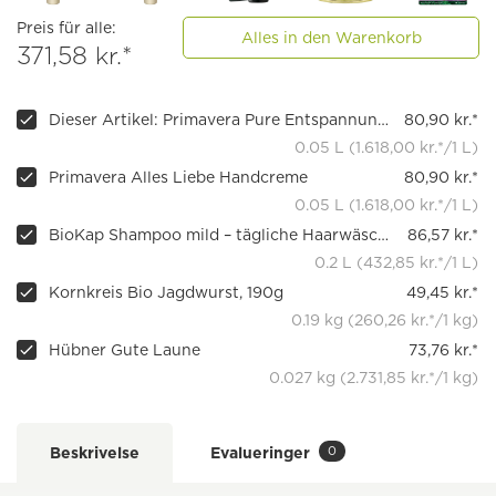
Preis für alle:
Alles in den Warenkorb
371,58 kr.*
Dieser Artikel: Primavera Pure Entspannung Handcreme
80,90 kr.*
0.05 L (1.618,00 kr.*/1 L)
Primavera Alles Liebe Handcreme
80,90 kr.*
0.05 L (1.618,00 kr.*/1 L)
BioKap Shampoo mild – tägliche Haarwäsche
86,57 kr.*
0.2 L (432,85 kr.*/1 L)
Kornkreis Bio Jagdwurst, 190g
49,45 kr.*
0.19 kg (260,26 kr.*/1 kg)
Hübner Gute Laune
73,76 kr.*
0.027 kg (2.731,85 kr.*/1 kg)
0
Beskrivelse
Evalueringer