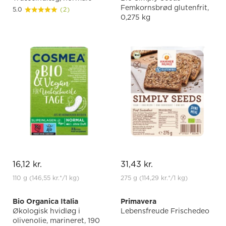
Femkornsbrød glutenfrit,
5.0
(2)
0,275 kg
16,12 kr.
31,43 kr.
110 g
(146,55 kr.
*
/1 kg)
275 g
(114,29 kr.
*
/1 kg)
Bio Organica Italia
Primavera
Økologisk hvidløg i
Lebensfreude Frischedeo
olivenolie, marineret, 190