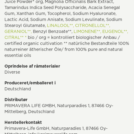
Juice Powder* org, Magnolia Officinalis Bark Extract,
Tamarindus Indica Seed Polysaccharide, Acacia Senegal
Gum, Xanthan Gum, Tocopherol, Sodium Hyaluronate,
Lactic Acid, Sodium Anisate, Sodium Levulinate, Sodium
Stearoyl Glutamate,
LINALOOL**,
CITRONELLOL**,
GERANIOL**,
Benzyl Benzoate**,
LIMONENE**,
EUGENOL**,
CITRAL** *
bio / org = kontrolliert biologischer Anbau /
certified organic cultivation ** natürliche Bestandteile 100%
naturreiner ätherischer Öle/ from 100% pure and natural
essential oils
Oprindelse af råmaterialer
Diverse
Produceret/emballeret i
Deutschland
Distributør
PRIMAVERA LIFE GMBH, Naturparadies 1, 87466 Oy-
Mittelberg, Deutschland
Herstellerkontakt
Primavera-Life GmbH, Naturparadies 1, 87466 Oy-