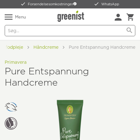
Forsendelsesomkostninger
WhatsApp
Menu
og fodpleje
Håndcreme
Pure Entspannung Handcreme
Primavera
Pure Entspannung
Handcreme