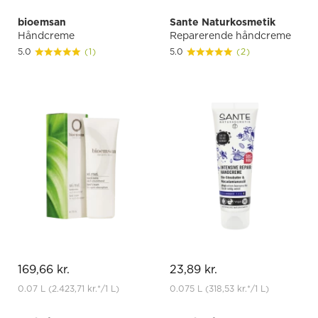
bioemsan
Sante Naturkosmetik
Håndcreme
Reparerende håndcreme
5.0
(1)
5.0
(2)
169,66 kr.
23,89 kr.
0.07 L
(2.423,71 kr.
*
/1 L)
0.075 L
(318,53 kr.
*
/1 L)