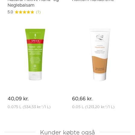
Neglebalsam
5.0
(1)
40,09 kr.
60,66 kr.
0.075 L
(534,53 kr.
*
/1 L)
0.05 L
(1.213,20 kr.
*
/1 L)
Kunder købte også