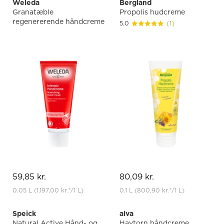
Weleda
Bergland
Granatæble
Propolis hudcreme
regenererende håndcreme
5.0
(1)
59,85 kr.
80,09 kr.
0.05 L
(1.197,00 kr.
*
/1 L)
0.1 L
(800,90 kr.
*
/1 L)
Speick
alva
Natural Active Hånd- og
Havtorn håndcreme