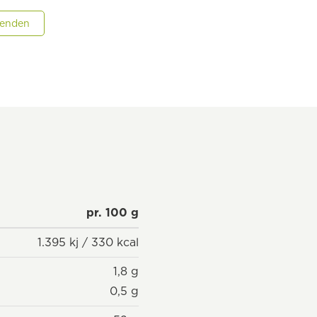
wenden
pr. 100 g
1.395 kj / 330 kcal
1,8 g
0,5 g