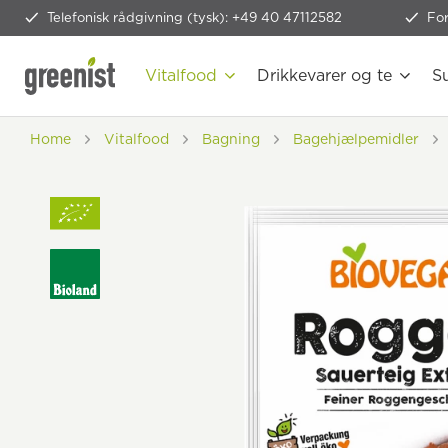
Telefonisk rådgivning (tysk): +49 40 47112582
Fo
Vitalfood
Drikkevarer og te
S
Home
Vitalfood
Bagning
Bagehjælpemidler