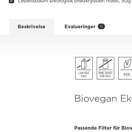
Lebensbaum Økologisk brødkrydderi malet, 50g
Beskrivelse
Evalueringer
0
Biovegan Eko
Passende Filter für Bio