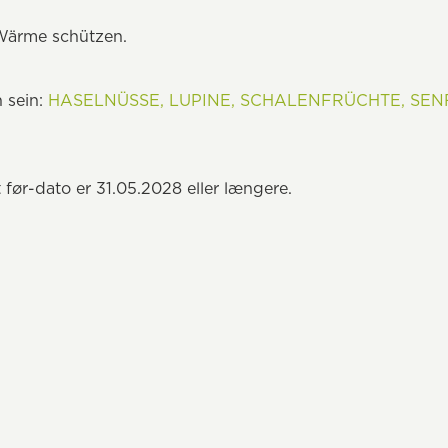
Wärme schützen.
 sein:
HASELNÜSSE,
LUPINE,
SCHALENFRÜCHTE,
SENF
 før-dato er 31.05.2028 eller længere.