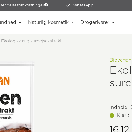
rsendelsesomkostninger
WhatsApp
undhed
Naturlig kosmetik
Drogerivarer
Ekologisk rug surdejsekstrakt
Biovegan
Ekol
surd
Indhold:
0
Klar t
16,12 