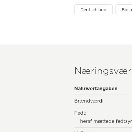
Deutschland
Biol
Næringsvær
Nährwertangaben
Brændværdi
Fedt:
heraf mættede fedtsyr