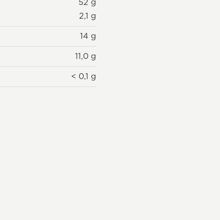
52 g
2,1 g
14 g
11,0 g
< 0,1 g