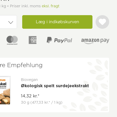
1 kg • Priser inkl. moms
eksl. fragt
Læg i indkøbskurven
re Empfehlung
Biovegan
Økologisk spelt surdejeekstrakt
14,32 kr.*
30 g
(477,33 kr.* / 1 kg)