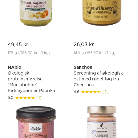
49,45 kr.
26,03 kr.
135 g
(366,30 kr.
*
/1 kg)
140 g
(185,93 kr.
*
/1 kg)
NAbio
Sanchon
Økologisk
Spredning af økologisk
proteinsmørelse
ost med røget løg fra
"Muckibohne" -
Cheesana
Kidneybønner Paprika
4.6
(7)
5.0
(1)