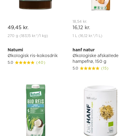
18,54 kr.
49,45 kr.
16,12 kr.
270 g
(183,15 kr.
*
/1 kg)
1 L
(16,12 kr.
*
/1 L)
Natumi
hanf natur
Økologisk ris-kokosdrik
Økologiske afskallede
hampefrø, 150 g
5.0
(40)
5.0
(15)