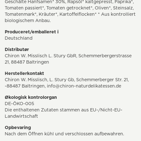
Geschälte Hanfsamen* 30%, Rapsöl* kaltgepresst, Paprika*,
Tomaten passiert*, Tomaten getrocknet*, Oliven*, Steinsalz,
Tomatenmark*, Kräuter*, Kartoffelflocken* * Aus kontrolliert
biologischem Anbau.
Produceret/emballeret i
Deutschland
Distributør
Chiron W. Misslisch L. Stury GbR, Schemmerbergerstrasse
21, 88487 Baltringen
Herstellerkontakt
Chiron W. Misslisch, L. Stury Gb, Schemmerberger Str. 21,
-88487 Baltringen, info@chiron-naturdelikatessen.de
Økologisk kontrolorgan
DE-ÖKO-005
Die enthaltenen Zutaten stammen aus EU-/Nicht-EU-
Landwirtschaft
Opbevaring
Nach dem Öffnen kühl und verschlossen aufbewahren.