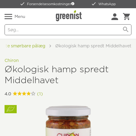
Forsendelsesomkostninger
WhatsApp
Menu
Salte smørbare pålæg
Økologisk hamp spredt Middelhavet
Chiron
Økologisk hamp spredt
Middelhavet
4.0
(1)