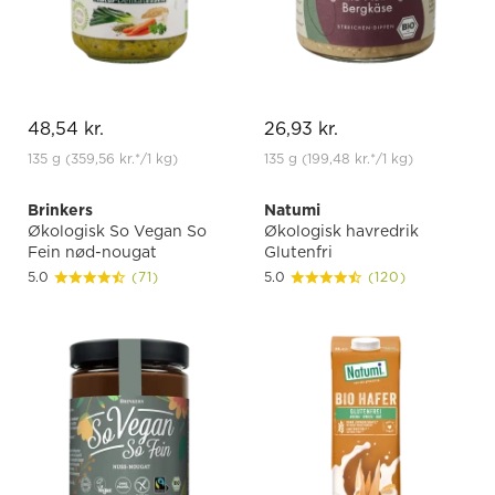
48,54 kr.
26,93 kr.
135 g
(359,56 kr.
*
/1 kg)
135 g
(199,48 kr.
*
/1 kg)
Brinkers
Natumi
Økologisk So Vegan So
Økologisk havredrik
Fein nød-nougat
Glutenfri
5.0
(71)
5.0
(120)