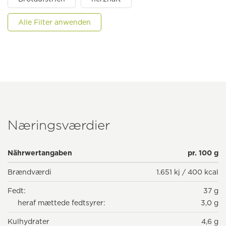
Alle Filter anwenden
Næringsværdier
Nährwertangaben
pr. 100 g
Brændværdi
1.651 kj / 400 kcal
Fedt:
37 g
heraf mættede fedtsyrer:
3,0 g
Kulhydrater
4,6 g