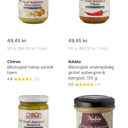
49,45 kr.
49,45 kr.
135 g
(366,30 kr.
*
/1 kg)
135 g
(366,30 kr.
*
/1 kg)
Chiron
NAbio
Økologisk hamp spredt
Økologisk smørepålæg
hjem
grillet aubergine &
bjergost, 135 g
4.8
(5)
5.0
(4)