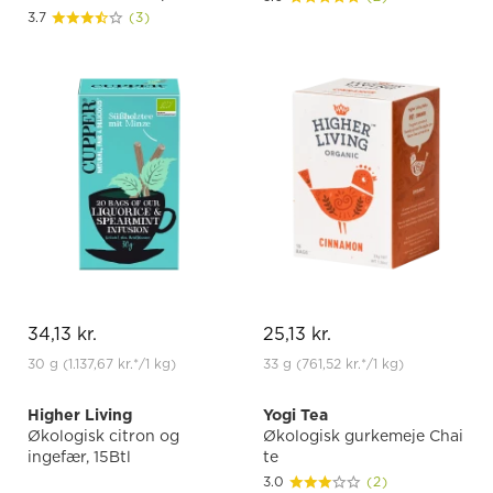
3.7
(3)
34,13 kr.
25,13 kr.
30 g
(1.137,67 kr.
*
/1 kg)
33 g
(761,52 kr.
*
/1 kg)
Higher Living
Yogi Tea
Økologisk citron og
Økologisk gurkemeje Chai
ingefær, 15Btl
te
3.0
(2)