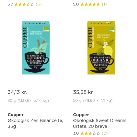
3.7
(3)
5.0
(1)
34,13 kr.
35,58 kr.
30 g
(1.137,67 kr.
*
/1 kg)
50 g
(711,60 kr.
*
/1 kg)
Cupper
Cupper
Økologisk Zen Balance te,
Økologisk Sweet Dreams
35g
urtete, 20 breve
3.0
(2)