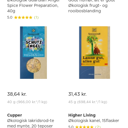
Økologisk Guardian Angel
Godt humør, alt er godt
Spice Flower Preparation,
Økologisk frugt- og
40g
rooibosblanding
5.0
(1)
38,64 kr.
31,43 kr.
40 g
(966,00 kr.
*
/1 kg)
45 g
(698,44 kr.
*
/1 kg)
Cupper
Higher Living
Økologisk lakridsrod-te
Økologisk kanel, 15flasker
med mynte, 20 teposer
5.0
(2)