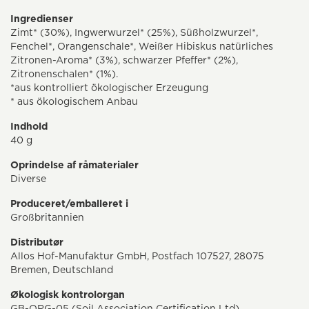
Ingredienser
Zimt* (30%), Ingwerwurzel* (25%), Süßholzwurzel*,
Fenchel*, Orangenschale*, Weißer Hibiskus natürliches
Zitronen-Aroma* (3%), schwarzer Pfeffer* (2%),
Zitronenschalen* (1%).
*aus kontrolliert ökologischer Erzeugung
* aus ökologischem Anbau
Indhold
40 g
Oprindelse af råmaterialer
Diverse
Produceret/emballeret i
Großbritannien
Distributør
Allos Hof-Manufaktur GmbH, Postfach 107527, 28075
Bremen, Deutschland
Økologisk kontrolorgan
GB-ORG-05 (Soil Association Certification Ltd)