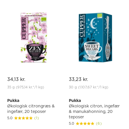
34,13 kr.
33,23 kr.
35 g
(975,14 kr.
*
/1 kg)
30 g
(1.107,67 kr.
*
/1 kg)
Pukka
Pukka
Økologisk citrongræs &
Økologisk citron, ingefær
ingefær, 20 teposer
& manukahonning, 20
teposer
5.0
(1)
5.0
(6)