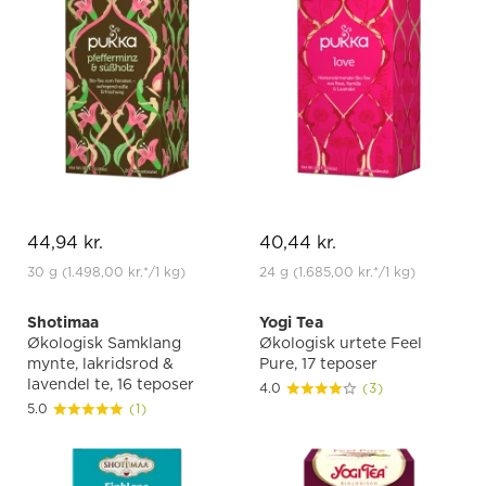
44,94 kr.
40,44 kr.
30 g
(1.498,00 kr.
*
/1 kg)
24 g
(1.685,00 kr.
*
/1 kg)
Shotimaa
Yogi Tea
Økologisk Samklang
Økologisk urtete Feel
mynte, lakridsrod &
Pure, 17 teposer
lavendel te, 16 teposer
4.0
(3)
5.0
(1)