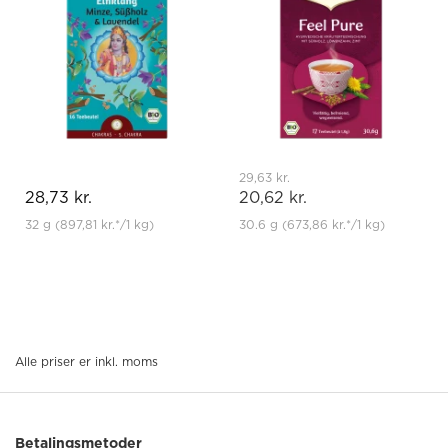
29,63 kr.
28,73 kr.
20,62 kr.
32 g
(897,81 kr.
*
/1 kg)
30.6 g
(673,86 kr.
*
/1 kg)
Alle priser er inkl. moms
Betalingsmetoder