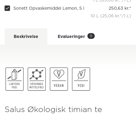
1 L (89,00 kr.*/1 L)
Sonett Opvaskemiddel Lemon, 5 l
250,63 kr.*
10 L (25,06 kr.*/1 L)
0
Beskrivelse
Evalueringer
Salus Økologisk timian te