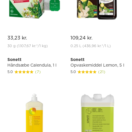
33,23 kr.
109,24 kr.
30 g
(1.107,67 kr.
*
/1 kg)
0.25 L
(436,96 kr.
*
/1 L)
Sonett
Sonett
Håndsæbe Calendula, 1 l
Opvaskemiddel Lemon, 5 l
5.0
(7)
5.0
(21)