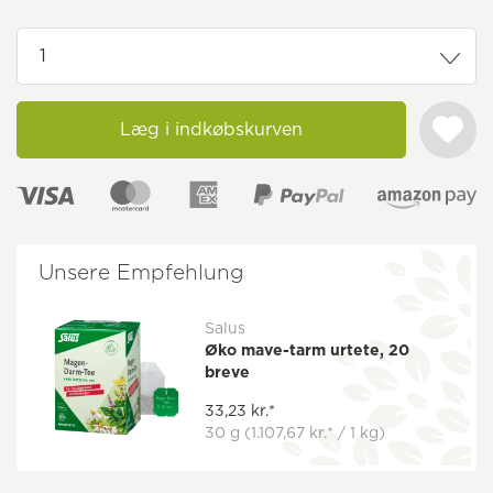
Læg i indkøbskurven
Unsere Empfehlung
Salus
Øko mave-tarm urtete, 20
breve
33,23 kr.*
30 g
(1.107,67 kr.* / 1 kg)