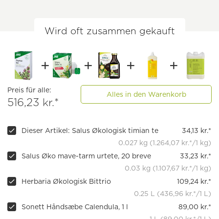
Wird oft zusammen gekauft
Preis für alle:
Alles in den Warenkorb
516,23 kr.*
Dieser Artikel: Salus Økologisk timian te
34,13 kr.*
0.027 kg (1.264,07 kr.*/1 kg)
Salus Øko mave-tarm urtete, 20 breve
33,23 kr.*
0.03 kg (1.107,67 kr.*/1 kg)
Herbaria Økologisk Bittrio
109,24 kr.*
0.25 L (436,96 kr.*/1 L)
Sonett Håndsæbe Calendula, 1 l
89,00 kr.*