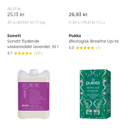
26,57 kr.
25,13 kr.
26,93 kr.
30 g
(837,67 kr.
*
/1 kg)
0.34 L
(79,21 kr.
*
/1 L)
Sonett
Pukka
Sonett flydende
Økologisk Breathe Up-te
vaskemiddel lavendel, 10 l
5.0
(1)
4.7
(20)