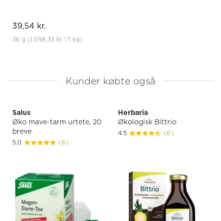
39,54 kr.
36 g
(1.098,33 kr.
*
/1 kg)
Kunder købte også
Salus
Herbaria
Øko mave-tarm urtete, 20
Økologisk Bittrio
breve
4.5
(6)
5.0
(6)