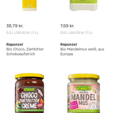
38,79 kr.
7,69 kr.
0.3 L
(129,30 kr.
*
/1 L)
0.12 L
(64,08 kr.
*
/1 L)
Rapunzel
Rapunzel
Bio Choco, Zartbitter
Bio Mandelmus weiß, aus
Schokoaufstrich
Europa