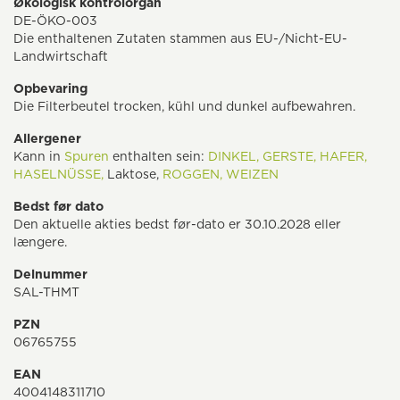
Økologisk kontrolorgan
DE-ÖKO-003
Die enthaltenen Zutaten stammen aus EU-/Nicht-EU-
Landwirtschaft
Opbevaring
Die Filterbeutel trocken, kühl und dunkel aufbewahren.
Allergener
Kann in
Spuren
enthalten sein:
DINKEL,
GERSTE,
HAFER,
HASELNÜSSE,
Laktose,
ROGGEN,
WEIZEN
Bedst før dato
Den aktuelle akties bedst før-dato er 30.10.2028 eller
længere.
Delnummer
SAL-THMT
PZN
06765755
EAN
4004148311710