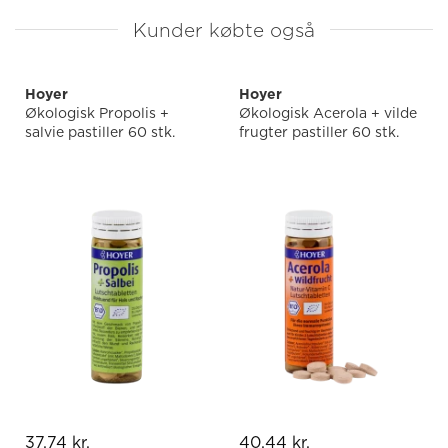
Kunder købte også
Hoyer
Hoyer
Økologisk Propolis +
Økologisk Acerola + vilde
salvie pastiller 60 stk.
frugter pastiller 60 stk.
37,74 kr.
40,44 kr.