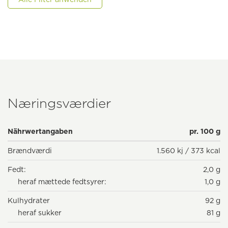
Næringsværdier
Nährwertangaben
pr. 100 g
Brændværdi
1.560 kj / 373 kcal
Fedt:
2,0 g
heraf mættede fedtsyrer:
1,0 g
Kulhydrater
92 g
heraf sukker
81 g