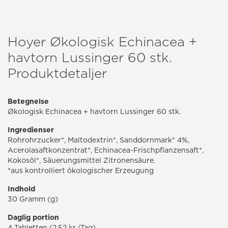
Hoyer Økologisk Echinacea +
havtorn Lussinger 60 stk.
Produktdetaljer
Betegnelse
Økologisk Echinacea + havtorn Lussinger 60 stk.
Ingredienser
Rohrohrzucker*, Maltodextrin*, Sanddornmark* 4%,
Acerolasaftkonzentrat*, Echinacea-Frischpflanzensaft*,
Kokosöl*, Säuerungsmittel Zitronensäure.
*aus kontrolliert ökologischer Erzeugung
Indhold
30 Gramm (g)
Daglig portion
4 Tabletten (2,52 kr./Tag)