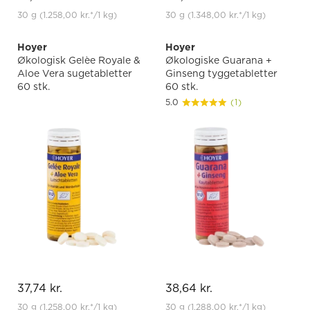
30 g
(1.258,00 kr.
*
/1 kg)
30 g
(1.348,00 kr.
*
/1 kg)
Hoyer
Hoyer
Økologisk Gelèe Royale &
Økologiske Guarana +
Aloe Vera sugetabletter
Ginseng tyggetabletter
60 stk.
60 stk.
5.0
(1)
37,74 kr.
38,64 kr.
30 g
(1.258,00 kr.
*
/1 kg)
30 g
(1.288,00 kr.
*
/1 kg)