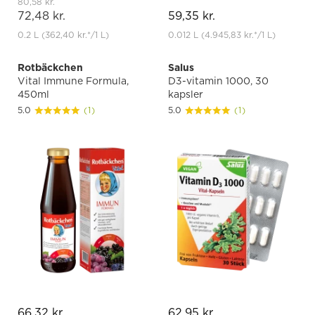
80,58 kr.
72,48 kr.
59,35 kr.
0.2 L
(362,40 kr.
*
/1 L)
0.012 L
(4.945,83 kr.
*
/1 L)
Rotbäckchen
Salus
Vital Immune Formula,
D3-vitamin 1000, 30
450ml
kapsler
5.0
(1)
5.0
(1)
66,32 kr.
62,95 kr.