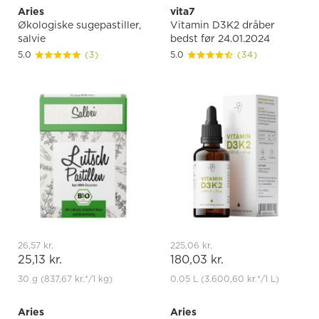
Aries
vita7
Økologiske sugepastiller,
Vitamin D3K2 dråber
salvie
bedst før 24.01.2024
5.0
(3)
5.0
(34)
26,57 kr.
225,06 kr.
25,13 kr.
180,03 kr.
30 g
(837,67 kr.
*
/1 kg)
0.05 L
(3.600,60 kr.
*
/1 L)
Aries
Aries