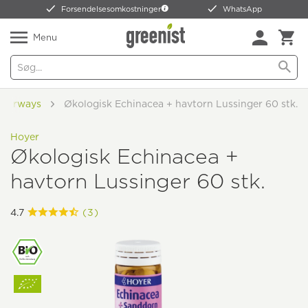
Forsendelsesomkostninger
WhatsApp
Menu
Airways
Økologisk Echinacea + havtorn Lussinger 60 stk.
Hoyer
Økologisk Echinacea +
havtorn Lussinger 60 stk.
4.7
(3)