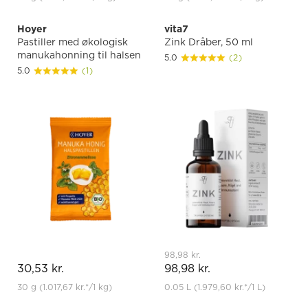
Hoyer
vita7
Pastiller med økologisk
Zink Dråber, 50 ml
manukahonning til halsen
5.0
(2)
5.0
(1)
98,98 kr.
30,53 kr.
98,98 kr.
30 g
(1.017,67 kr.
*
/1 kg)
0.05 L
(1.979,60 kr.
*
/1 L)