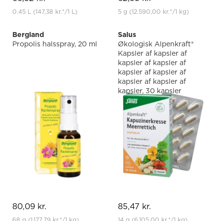
0.45 L
(147,38 kr.
*
/1 L)
5 g
(12.590,00 kr.
*
/1 kg)
Bergland
Salus
Propolis halsspray, 20 ml
Økologisk Alpenkraft®
Kapsler af kapsler af
kapsler af kapsler af
kapsler af kapsler af
kapsler af kapsler af
kapsler, 30 kapsler
80,09 kr.
85,47 kr.
68 g
(1.177,79 kr.
*
/1 kg)
14 g
(6.105,00 kr.
*
/1 kg)