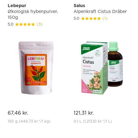
Lebepur
Salus
Økologisk hybenpulver,
Alpenkraft Cistus Dråber
150g
5.0
(1)
5.0
(3)
67,46 kr.
121,31 kr.
150 g
(449,73 kr.
*
/1 kg)
0.1 L
(1.213,10 kr.
*
/1 L)