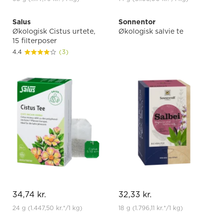
Salus
Sonnentor
Økologisk Cistus urtete,
Økologisk salvie te
15 filterposer
4.4
(3)
34,74 kr.
32,33 kr.
24 g
(1.447,50 kr.
*
/1 kg)
18 g
(1.796,11 kr.
*
/1 kg)