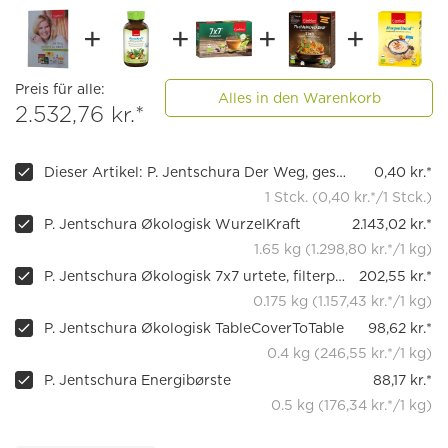
Preis für alle:
Alles in den Warenkorb
2.532,76 kr.*
Dieser Artikel: P. Jentschura Der Weg, gesund zu leben
0,40 kr.*
1 Stck. (0,40 kr.*/1 Stck.)
P. Jentschura Økologisk WurzelKraft
2.143,02 kr.*
1.65 kg (1.298,80 kr.*/1 kg)
P. Jentschura Økologisk 7x7 urtete, filterpose
202,55 kr.*
0.175 kg (1.157,43 kr.*/1 kg)
P. Jentschura Økologisk TableCoverToTable
98,62 kr.*
0.4 kg (246,55 kr.*/1 kg)
P. Jentschura Energibørste
88,17 kr.*
0.5 kg (176,34 kr.*/1 kg)