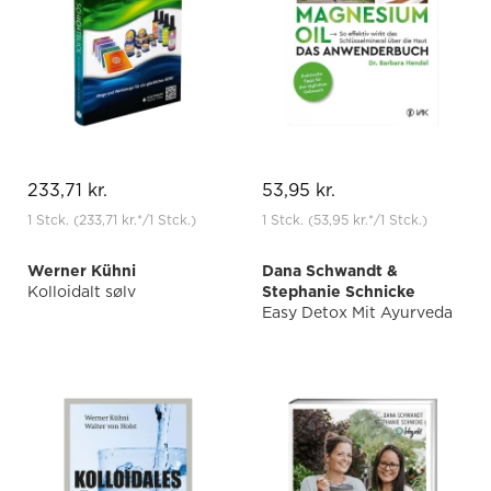
233,71 kr.
53,95 kr.
1 Stck.
(233,71 kr.
*
/1 Stck.)
1 Stck.
(53,95 kr.
*
/1 Stck.)
Werner Kühni
Dana Schwandt &
Kolloidalt sølv
Stephanie Schnicke
Easy Detox Mit Ayurveda