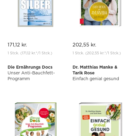
171,12 kr.
202,55 kr.
1 Stck.
(171,12 kr.
*
/1 Stck.)
1 Stck.
(202,55 kr.
*
/1 Stck.)
Die Ernährungs Docs
Dr. Matthias Manke &
Unser Anti-Bauchfett-
Tarik Rose
Programm
Einfach genial gesund