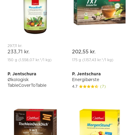
297,11 kr.
233,71 kr.
202,55 kr.
150 g
(1.558,07 kr.
*
/1 kg)
175 g
(1.157,43 kr.
*
/1 kg)
P. Jentschura
P. Jentschura
Økologisk
Energibørste
TableCoverToTable
4.7
(7)