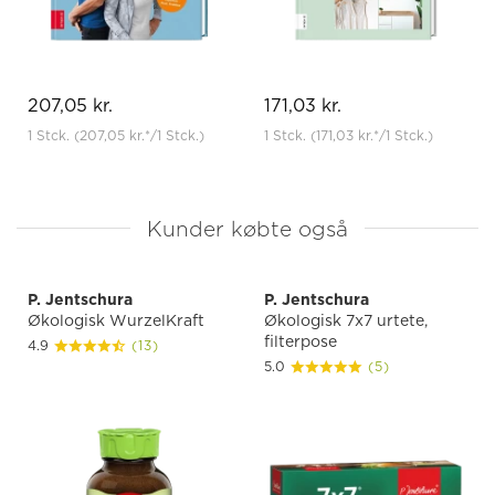
207,05 kr.
171,03 kr.
1 Stck.
(207,05 kr.
*
/1 Stck.)
1 Stck.
(171,03 kr.
*
/1 Stck.)
Kunder købte også
P. Jentschura
P. Jentschura
Økologisk WurzelKraft
Økologisk 7x7 urtete,
filterpose
4.9
(13)
5.0
(5)