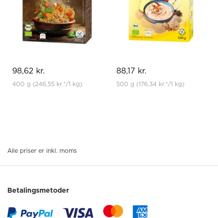
98,62 kr.
88,17 kr.
400 g
(246,55 kr.
*
/1 kg)
500 g
(176,34 kr.
*
/1 kg)
Alle priser er inkl. moms
Betalingsmetoder