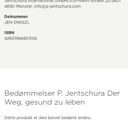
Jentschura International GmbHOtto-Hahn-Straße 22–26D-
48161 Münster, info@p-jentschura.com
Delnummer
JEN-DWGZL
ISBN
4260196685306
Bedømmelser P. Jentschura Der
Weg, gesund zu leben
Dette produkt er ikke blevet bedømt endnu.