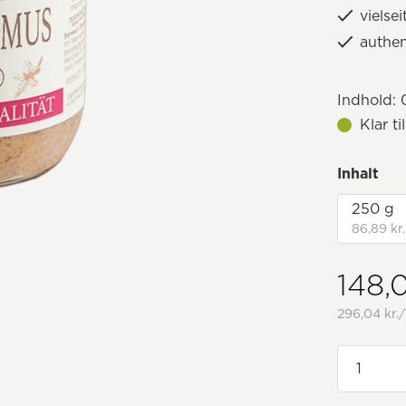
vielse
authe
Indhold:
0
Klar t
Inhalt
250 g
86,89 kr.
148,0
296,04 kr./