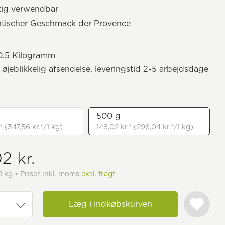
itig verwendbar
ntischer Geschmack der Provence
.5 Kilogramm
il øjeblikkelig afsendelse, leveringstid 2-5 arbejdsdage
500 g
* (347,56 kr.*/1 kg)
148,02 kr.* (296,04 kr.*/1 kg)
2 kr.
1 kg • Priser inkl. moms
eksl. fragt
Læg i indkøbskurven