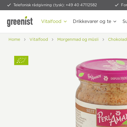
Telefonisk rådgivning (tysk): +49 40 47112582
Fo
Vitalfood
Drikkevarer og te
S
Home
Vitalfood
Morgenmad og müsli
Chokolad