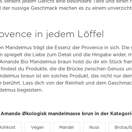
s verleiht jedem Gericht eine besondere Tiefe und einen
d der nussige Geschmack machen es zu einem unverzichtb
ovence in jedem Löffel
n Mandelmus trägt die Essenz der Provence in sich. Die
 spiegelt die Liebe zum Detail und die Hingabe wider, m
rl'Amande Bio Mandelmus braun holst du dir ein Stück fr
t findest du Produkte, die die Brücke zwischen Genuss u
delmus braun ist ein solches Produkt, das nicht nur dei
e berührt. Lass dich von der Reinheit und dem Geschmac
elmus begeistern.
rl'Amande Økologisk mandelmasse brun in der Kategori
Rohkost
Vegan
Mandel
Nuss
Brotaufs