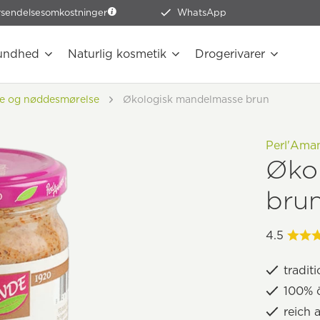
rsendelsesomkostninger
WhatsApp
undhed
Naturlig kosmetik
Drogerivarer
e og nøddesmørelse
Økologisk mandelmasse brun
Perl'Ama
Øko
bru
4.5
traditi
100% 
reich 