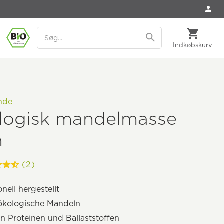
Indkøbskurv
nde
logisk mandelmasse
n
(2)
onell hergestellt
ökologische Mandeln
an Proteinen und Ballaststoffen