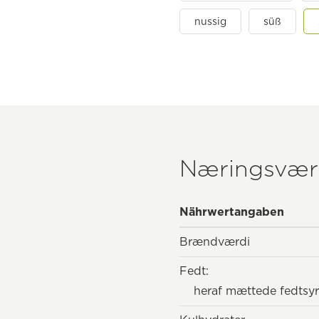
nussig
süß
Næringsvær
Nährwertangaben
Brændværdi
Fedt:
heraf mættede fedtsyr