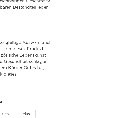
 reichhaltigen Geschmack.
aren Bestandteil jeder
 sorgfältige Auswahl und
it der dieses Produkt
anzösische Lebenskunst
nd Gesundheit schlagen.
nem Körper Gutes tut,
k dieses
e
trich
Mus