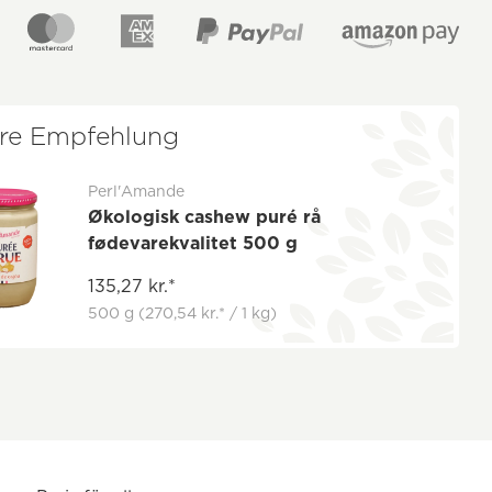
re Empfehlung
Perl'Amande
Økologisk cashew puré rå
fødevarekvalitet 500 g
135,27 kr.*
500 g
(270,54 kr.* / 1 kg)