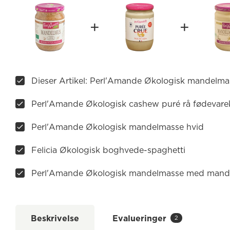
Dieser Artikel: Perl'Amande Økologisk mandelma
Perl'Amande Økologisk cashew puré rå fødevarek
Perl'Amande Økologisk mandelmasse hvid
Felicia Økologisk boghvede-spaghetti
Perl'Amande Økologisk mandelmasse med mandel
Beskrivelse
Evalueringer
2