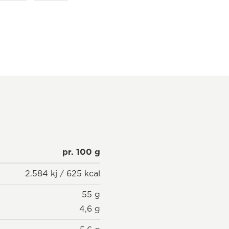
pr. 100 g
2.584 kj / 625 kcal
55 g
4,6 g