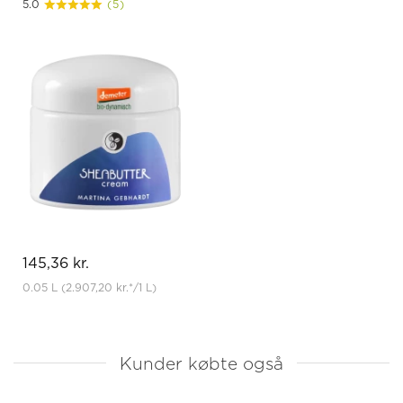
5.0
(5)
145,36 kr.
0.05 L
(2.907,20 kr.
*
/1 L)
Kunder købte også