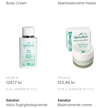
Body Cream
Skønhedscreme maske
145,36 kr.
176,54 kr.
129,17 kr.
153,46 kr.
0.2 L
(645,85 kr.
*
/1 L)
0.05 L
(3.069,20 kr.
*
/1 L)
Sanatur
Sanatur
Aktiv fugtighedsgivende
Balancerende creme