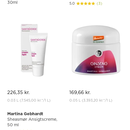
30ml
5.0
(3)
226,35 kr.
169,66 kr.
0.03 L
(7.545,00 kr.
*
/1 L)
0.05 L
(3.393,20 kr.
*
/1 L)
Martina Gebhardt
Sheasmør Ansigtscreme,
50 ml