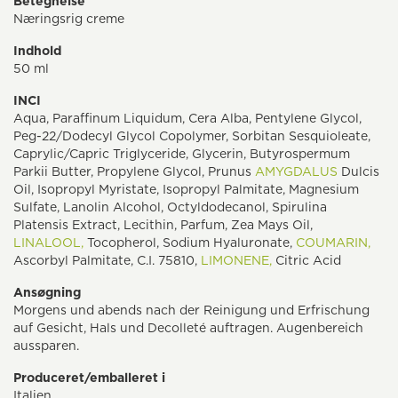
Betegnelse
Næringsrig creme
Indhold
50 ml
INCI
Aqua, Paraffinum Liquidum, Cera Alba, Pentylene Glycol,
Peg-22/Dodecyl Glycol Copolymer, Sorbitan Sesquioleate,
Caprylic/Capric Triglyceride, Glycerin, Butyrospermum
Parkii Butter, Propylene Glycol, Prunus
AMYGDALUS
Dulcis
Oil, Isopropyl Myristate, Isopropyl Palmitate, Magnesium
Sulfate, Lanolin Alcohol, Octyldodecanol, Spirulina
Platensis Extract, Lecithin, Parfum, Zea Mays Oil,
LINALOOL,
Tocopherol, Sodium Hyaluronate,
COUMARIN,
Ascorbyl Palmitate, C.I. 75810,
LIMONENE,
Citric Acid
Ansøgning
Morgens und abends nach der Reinigung und Erfrischung
auf Gesicht, Hals und Decolleté auftragen. Augenbereich
aussparen.
Produceret/emballeret i
Italien