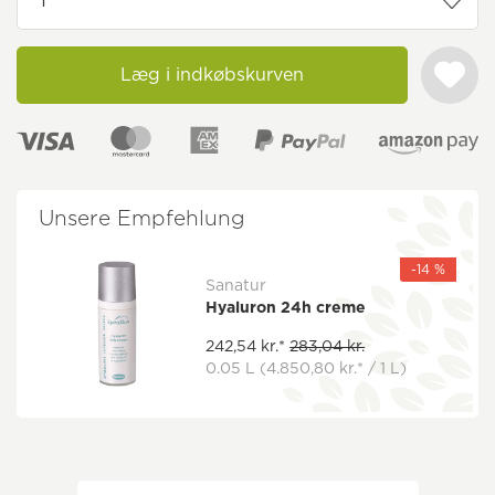
Læg i indkøbskurven
Unsere Empfehlung
-14 %
Sanatur
Hyaluron 24h creme
242,54 kr.*
283,04 kr.
0.05 L
(4.850,80 kr.* / 1 L)