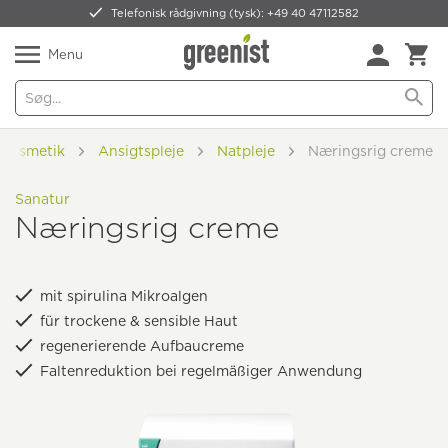
Telefonisk rådgivning (tysk): +49 40 47112582
Forsendelsesomkostninger
WhatsApp
Menu
 kosmetik
Ansigtspleje
Natpleje
Næringsrig creme
Sanatur
Næringsrig creme
mit spirulina Mikroalgen
für trockene & sensible Haut
regenerierende Aufbaucreme
Faltenreduktion bei regelmäßiger Anwendung