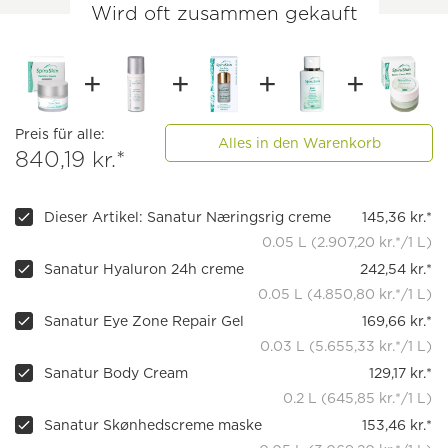
Wird oft zusammen gekauft
Preis für alle:
Alles in den Warenkorb
840,19 kr.*
Dieser Artikel: Sanatur Næringsrig creme
145,36 kr.*
0.05 L (2.907,20 kr.*/1 L)
Sanatur Hyaluron 24h creme
242,54 kr.*
0.05 L (4.850,80 kr.*/1 L)
Sanatur Eye Zone Repair Gel
169,66 kr.*
0.03 L (5.655,33 kr.*/1 L)
Sanatur Body Cream
129,17 kr.*
0.2 L (645,85 kr.*/1 L)
Sanatur Skønhedscreme maske
153,46 kr.*