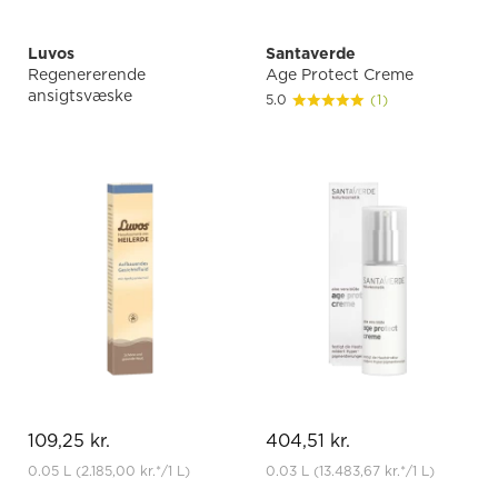
Luvos
Santaverde
Regenererende
Age Protect Creme
ansigtsvæske
5.0
(1)
109,25 kr.
404,51 kr.
0.05 L
(2.185,00 kr.
*
/1 L)
0.03 L
(13.483,67 kr.
*
/1 L)