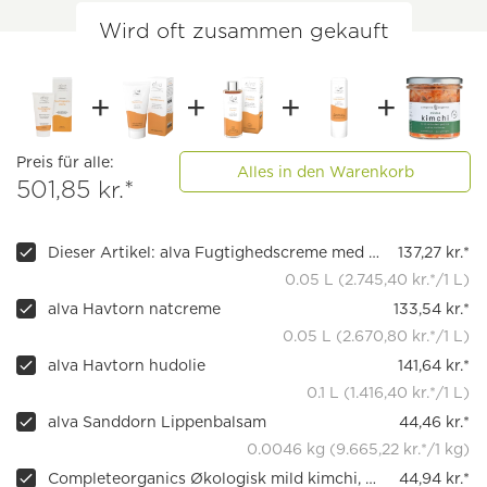
Wird oft zusammen gekauft
Preis für alle:
Alles in den Warenkorb
501,85 kr.*
Dieser Artikel: alva Fugtighedscreme med havtorn
137,27 kr.*
0.05 L (2.745,40 kr.*/1 L)
alva Havtorn natcreme
133,54 kr.*
0.05 L (2.670,80 kr.*/1 L)
alva Havtorn hudolie
141,64 kr.*
0.1 L (1.416,40 kr.*/1 L)
alva Sanddorn Lippenbalsam
44,46 kr.*
0.0046 kg (9.665,22 kr.*/1 kg)
Completeorganics Økologisk mild kimchi, vegansk, fermenteret, 240 g
44,94 kr.*