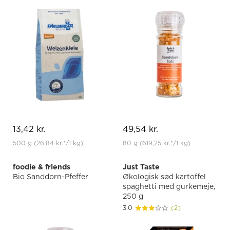
13,42 kr.
49,54 kr.
500 g
(26,84 kr.
*
/1 kg)
80 g
(619,25 kr.
*
/1 kg)
foodie & friends
Just Taste
Bio Sanddorn-Pfeffer
Økologisk sød kartoffel
spaghetti med gurkemeje,
250 g
3.0
(2)