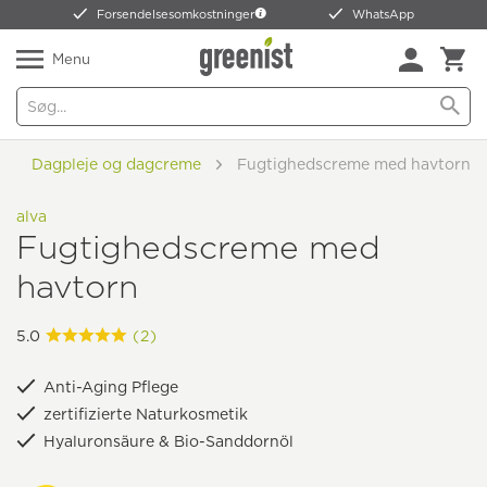
Forsendelsesomkostninger
WhatsApp
Menu
Dagpleje og dagcreme
Fugtighedscreme med havtorn
alva
Fugtighedscreme med
havtorn
5.0
(2)
Anti-Aging Pflege
zertifizierte Naturkosmetik
Hyaluronsäure & Bio-Sanddornöl