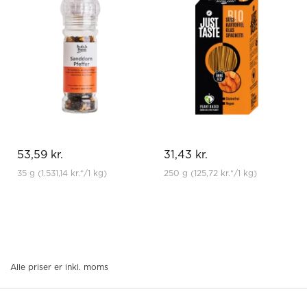
53,59 kr.
31,43 kr.
35 g
(1.531,14 kr.
*
/1 kg)
250 g
(125,72 kr.
*
/1 kg)
Alle priser er inkl. moms