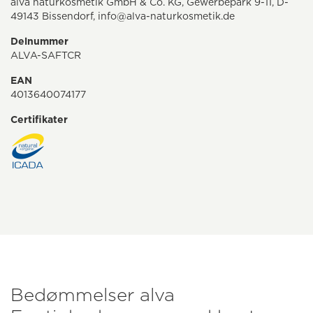
alva naturkosmetik GmbH & Co. KG, Gewerbepark 9-11, D-
49143 Bissendorf, info@alva-naturkosmetik.de
Delnummer
ALVA-SAFTCR
EAN
4013640074177
Certifikater
Bedømmelser alva