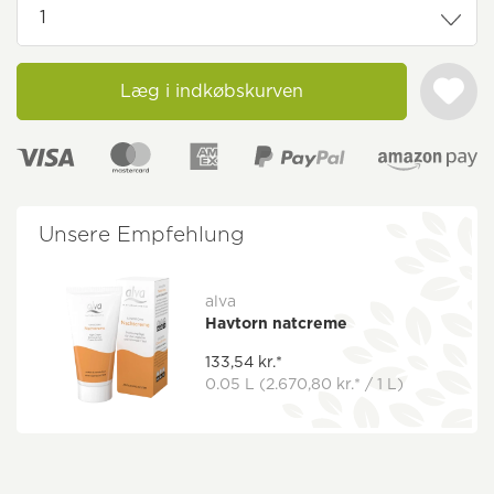
Læg i indkøbskurven
Unsere Empfehlung
alva
Havtorn natcreme
133,54 kr.*
0.05 L
(2.670,80 kr.* / 1 L)