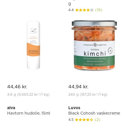
g
4.4
(19)
44,46 kr.
44,94 kr.
4.6 g
(9.665,22 kr.
*
/1 kg)
240 g
(187,25 kr.
*
/1 kg)
alva
Luvos
Havtorn hudolie, 15ml
Black Cohosh vaskecreme
4.5
(2)