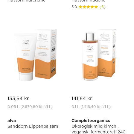
Havtorn natcreme
Havtorn hudolie
5.0
(6)
133,54 kr.
141,64 kr.
0.05 L
(2.670,80 kr.
*
/1 L)
0.1 L
(1.416,40 kr.
*
/1 L)
alva
Completeorganics
Sanddorn Lippenbalsam
Økologisk mild kimchi,
vegansk, fermenteret, 240