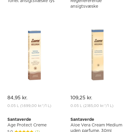
Tonet ansigtsvæske lys
Regenererende
ansigtsvæske
84,95 kr.
109,25 kr.
0.05 L
(1.699,00 kr.
*
/1 L)
0.05 L
(2.185,00 kr.
*
/1 L)
Santaverde
Santaverde
Age Protect Creme
Aloe Vera Cream Medium
uden parfume, 30ml
5.0
(1)