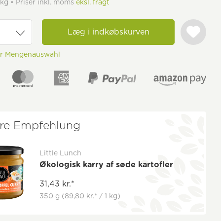
 kg • Priser inkl. moms
eksl. fragt
Læg i indkøbskurven
ur Mengenauswahl
re Empfehlung
Little Lunch
Økologisk karry af søde kartofler
31,43 kr.*
350 g
(89,80 kr.* / 1 kg)