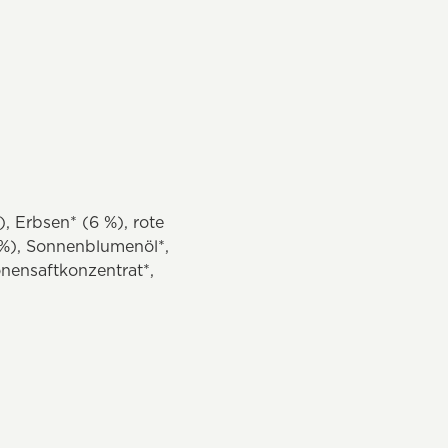
, Erbsen* (6 %), rote
 %), Sonnenblumenöl*,
onensaftkonzentrat*,