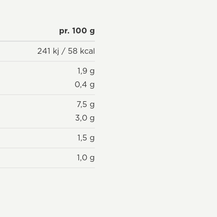
pr. 100 g
241 kj / 58 kcal
1,9 g
0,4 g
7,5 g
3,0 g
1,5 g
1,0 g