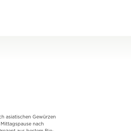
sch asiatischen Gewürzen
r Mittagspause nach
 Prozent aus bestem Bio-