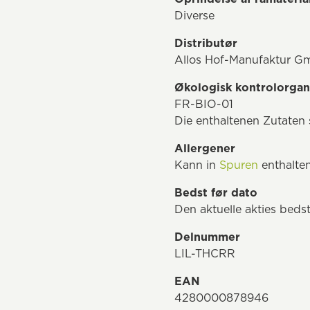
Diverse
Distributør
Allos Hof-Manufaktur G
Økologisk kontrolorgan
FR-BIO-01
Die enthaltenen Zutate
Allergener
Kann in
Spuren
enthalten
Bedst før dato
Den aktuelle akties beds
Delnummer
LIL-THCRR
EAN
4280000878946