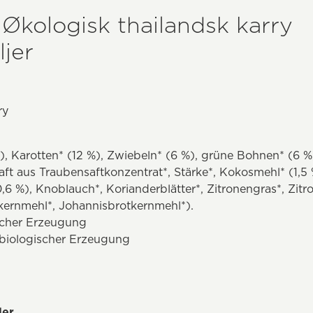
 Økologisk thailandsk karry
jer
ry
%), Karotten* (12 %), Zwiebeln* (6 %), grüne Bohnen* (6 %)
aft aus Traubensaftkonzentrat*, Stärke*, Kokosmehl* (1,5
,6 %), Knoblauch*, Korianderblätter*, Zitronengras*, Zitr
kernmehl*, Johannisbrotkernmehl*).
ischer Erzeugung
t biologischer Erzeugung
ler