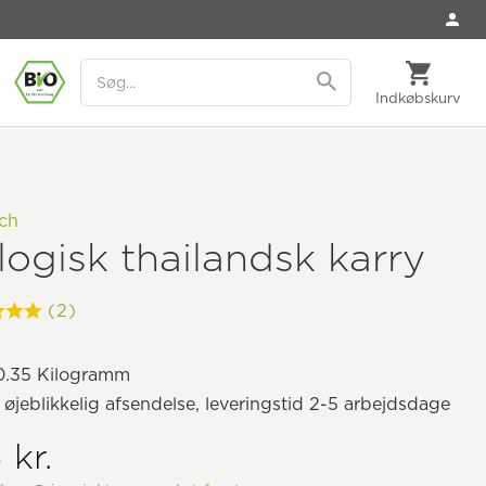
Indkøbskurv
nch
ogisk thailandsk karry
(2)
.35 Kilogramm
il øjeblikkelig afsendelse, leveringstid 2-5 arbejdsdage
 kr.