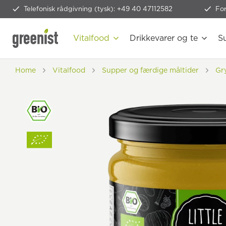
Telefonisk rådgivning (tysk): +49 40 47112582
Fo
Vitalfood
Drikkevarer og te
S
Home
Vitalfood
Supper og færdige måltider
Gr