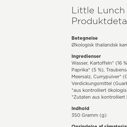
Little Lunch
Produktdetal
Betegnelse
Økologisk thailandsk kar
Ingredienser
Wasser, Kartoffeln* (16 
Paprika* (5 %), Traubens
Meersalz, Currypulver* (0
Verdickungsmittel (Guar
*aus kontrolliert ökolog
*Zutaten aus kontrollier
Indhold
350 Gramm (g)
Oprindelse af råmateria