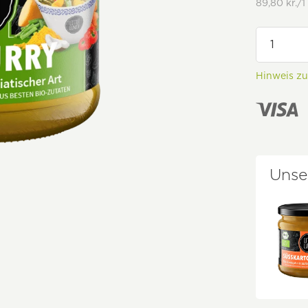
89,80 kr./1
Hinweis z
Unse