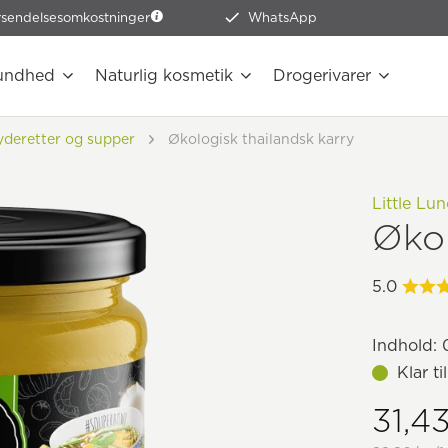
rsendelsesomkostninger
WhatsApp
undhed
Naturlig kosmetik
Drogerivarer
yderetter og supper
Økologisk thailandsk karry
Little Lu
Økol
5.0
Indhold:
0
Klar t
31,43