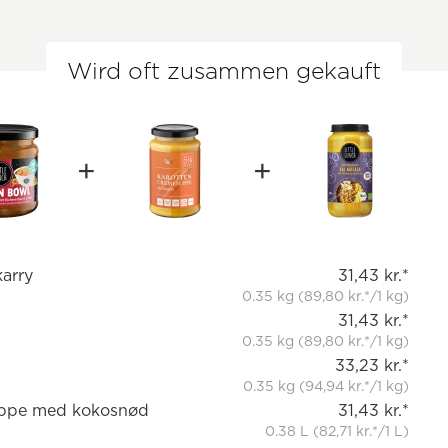
Wird oft zusammen gekauft
karry
31,43 kr.*
0.35 kg (89,80 kr.*/1 kg)
31,43 kr.*
0.35 kg (89,80 kr.*/1 kg)
33,23 kr.*
0.35 kg (94,94 kr.*/1 kg)
uppe med kokosnød
31,43 kr.*
0.38 L (82,71 kr.*/1 L)