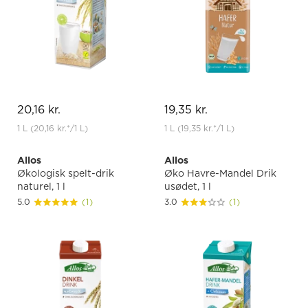
20,16 kr.
19,35 kr.
1 L
(20,16 kr.
*
/1 L)
1 L
(19,35 kr.
*
/1 L)
Allos
Allos
Økologisk spelt-drik
Øko Havre-Mandel Drik
naturel, 1 l
usødet, 1 l
5.0
(1)
3.0
(1)