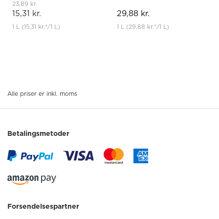
23,89 kr.
15,31 kr.
29,88 kr.
1 L
(15,31 kr.
*
/1 L)
1 L
(29,88 kr.
*
/1 L)
Alle priser er inkl. moms
Betalingsmetoder
Forsendelsespartner