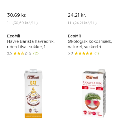
30,69 kr.
24,21 kr.
1 L
(30,69 kr.
*
/1 L)
1 L
(24,21 kr.
*
/1 L)
EcoMil
EcoMil
Havre Barista havredrik,
Økologisk kokosmælk,
uden tilsat sukker, 1 l
naturel, sukkerfri
2.5
(2)
5.0
(1)