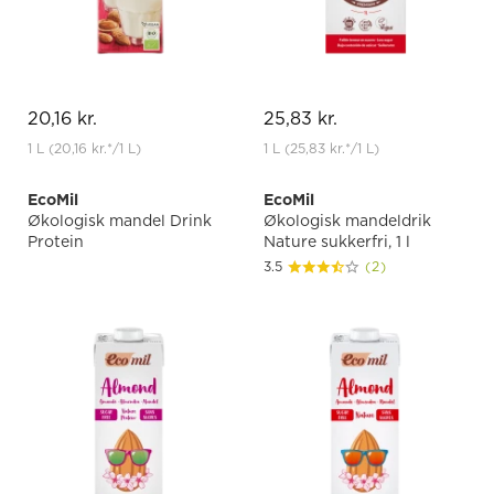
20,16 kr.
25,83 kr.
1 L
(20,16 kr.
*
/1 L)
1 L
(25,83 kr.
*
/1 L)
EcoMil
EcoMil
Økologisk mandel Drink
Økologisk mandeldrik
Protein
Nature sukkerfri, 1 l
3.5
(2)