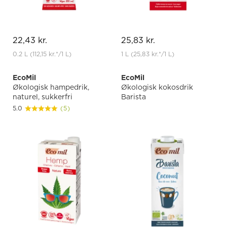
22,43 kr.
25,83 kr.
0.2 L
(112,15 kr.
*
/1 L)
1 L
(25,83 kr.
*
/1 L)
EcoMil
EcoMil
Økologisk hampedrik,
Økologisk kokosdrik
naturel, sukkerfri
Barista
5.0
(5)