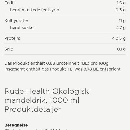
Fedt:
1,5 g
heraf mættede fedtsyrer:
0,3 g
Kulhydrater
11 g
heraf sukker
4,7 g
Protein:
< 0,5 g
Salt:
0,1 g
Das Produkt enthält 0,88 Broteinheit (BE) pro 100g
Insgesamt enthält das Produkt 1 L, was 8,78 BE entspricht
Rude Health Økologisk
mandeldrik, 1000 ml
Produktdetaljer
Betegnelse