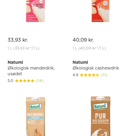
33,93 kr.
40,09 kr.
1 L
(33,93 kr.
*
/1 L)
1 L
(40,09 kr.
*
/1 L)
Natumi
Natumi
Økologisk mandeldrik,
Økologisk cashewdrik
usødet
4.9
(11)
5.0
(14)