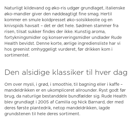
Naturligt kildevand og øko-ris udgør grundlaget, italienske
øko-mandler giver den nøddeagtigt fine smag. Hertil
kommer en smule koldpresset øko-solsikkeolie og en
knivspids havsalt – det er det hele. Sødmen stammer fra
risen, tilsat sukker findes der ikke. Kunstig aroma,
fortykningsmidler og konserveringsmidler undlader Rude
Health bevidst. Denne korte, ærlige ingrediensliste har vi
hos greenist omhyggeligt vurderet, før drikken kom i
sortimentet.
Den alsidige klassiker til hver dag
Om over mysli, i grød, i smoothie, til bagning eller i kaffe –
mandeldrikken er en ukompliceret allrounder. Ryst godt før
brug, da naturlige bestanddele bundfælder sig. Rude Health
blev grundlagt i 2005 af Camilla og Nick Barnard, der med
deres første plantedrik, netop mandeldrikken, lagde
grundstenen til hele deres sortiment.