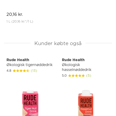
20,16 kr.
1 L
(20,16 kr.
*
/1 L)
Kunder købte også
Rude Health
Rude Health
Økologisk tigernøddedrik
Økologisk
hasselnøddedrik
4.8
(13)
5.0
(5)