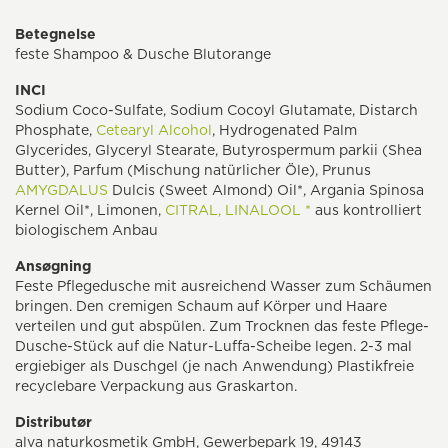
Betegnelse
feste Shampoo & Dusche Blutorange
INCI
Sodium Coco-Sulfate, Sodium Cocoyl Glutamate, Distarch
Phosphate,
Cetearyl Alcohol
, Hydrogenated Palm
Glycerides, Glyceryl Stearate, Butyrospermum parkii (Shea
Butter), Parfum (Mischung natürlicher Öle), Prunus
AMYGDALUS
Dulcis (Sweet Almond) Oil*, Argania Spinosa
Kernel Oil*, Limonen,
CITRAL,
LINALOOL *
aus kontrolliert
biologischem Anbau
Ansøgning
Feste Pflegedusche mit ausreichend Wasser zum Schäumen
bringen. Den cremigen Schaum auf Körper und Haare
verteilen und gut abspülen. Zum Trocknen das feste Pflege-
Dusche-Stück auf die Natur-Luffa-Scheibe legen. 2-3 mal
ergiebiger als Duschgel (je nach Anwendung) Plastikfreie
recyclebare Verpackung aus Graskarton.
Distributør
alva naturkosmetik GmbH, Gewerbepark 19, 49143