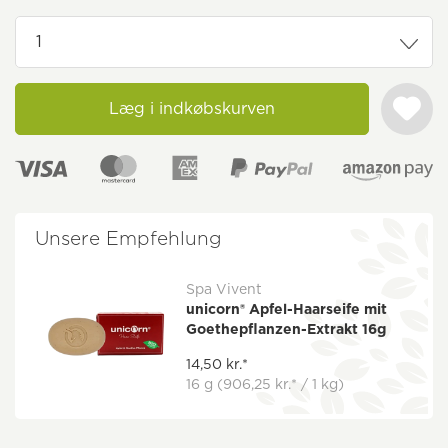
Læg i indkøbskurven
Unsere Empfehlung
Spa Vivent
unicorn® Apfel-Haarseife mit
Goethepflanzen-Extrakt 16g
14,50 kr.*
16 g
(906,25 kr.* / 1 kg)