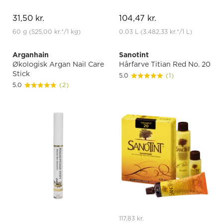
31,50 kr.
104,47 kr.
60 g
(525,00 kr.
*
/1 kg)
0.03 L
(3.482,33 kr.
*
/1 L)
Arganhain
Sanotint
Økologisk Argan Nail Care
Hårfarve Titian Red No. 20
Stick
5.0
(1)
5.0
(2)
117,83 kr.