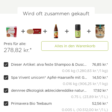
Wird oft zusammen gekauft
Preis für alle:
Alles in den Warenkorb
278,82 kr.*
Dieser Artikel: alva feste Shampoo & Dusche Blutorange
76,85 kr.*
0.06 kg (1.280,83 kr.*/1 kg)
Spa Vivent unicorn® Apfel-Haarseife mit Goethepflanzen-Extrakt 16g
14,50 kr.*
0.016 kg (906,25 kr.*/1 kg)
dennree Økologisk æblecidereddike naturgrumset, 0,75 l
17,92 kr.*
0.75 L (23,89 kr.*/1 L)
Primavera Bio Teebaum
52,56 kr.*
0.005 L (10.512,00 kr.*/1 L)