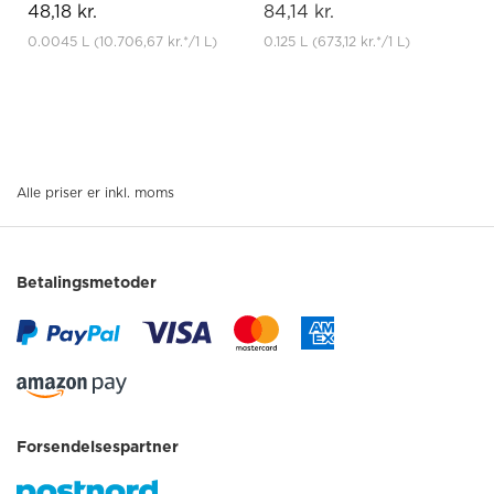
48,18 kr.
84,14 kr.
0.0045 L
(10.706,67 kr.
*
/1 L)
0.125 L
(673,12 kr.
*
/1 L)
Alle priser er inkl. moms
Betalingsmetoder
Forsendelsespartner