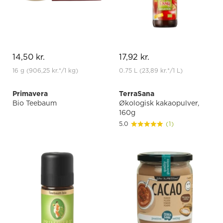
14,50 kr.
17,92 kr.
16 g
(906,25 kr.
*
/1 kg)
0.75 L
(23,89 kr.
*
/1 L)
Primavera
TerraSana
Bio Teebaum
Økologisk kakaopulver,
160g
5.0
(1)