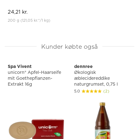
24,21 kr.
200 g
(121,05 kr.
*
/1 kg)
Kunder købte også
Spa Vivent
dennree
unicorn® Apfel-Haarseife
Økologisk
mit Goethepflanzen-
æblecidereddike
Extrakt 16g
naturgrumset, 0,75 l
5.0
(2)