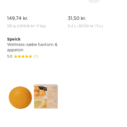
149,74 kr.
31,50 kr.
135 g
(1.109,19 kr.
*
/1 kg)
0.2 L
(157,50 kr.
*
/1 L)
Speick
Wellness-sæbe havtorn &
appelsin
5.0
(1)