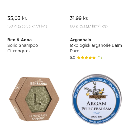
35,03 kr.
31,99 kr.
150 g
(233,53 kr.
*
/1 kg)
60 g
(533,17 kr.
*
/1 kg)
Ben & Anna
Arganhain
Solid Shampoo
Økologisk arganolie Balm
Citrongræs
Pure
5.0
(1)