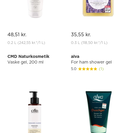
48,51 kr.
35,55 kr.
0.2 L
(242,55 kr.
*
/1 L)
0.3 L
(118,50 kr.
*
/1 L)
CMD Naturkosmetik
alva
Vaske gel, 200 ml
For ham shower gel
5.0
(1)