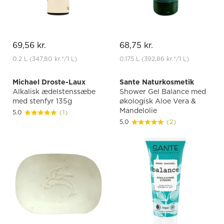
69,56 kr.
68,75 kr.
0.2 L
(347,80 kr.
*
/1 L)
0.175 L
(392,86 kr.
*
/1 L)
Michael Droste-Laux
Sante Naturkosmetik
Alkalisk ædelstenssæbe
Shower Gel Balance med
med stenfyr 135g
økologisk Aloe Vera &
Mandelolie
5.0
(1)
5.0
(2)