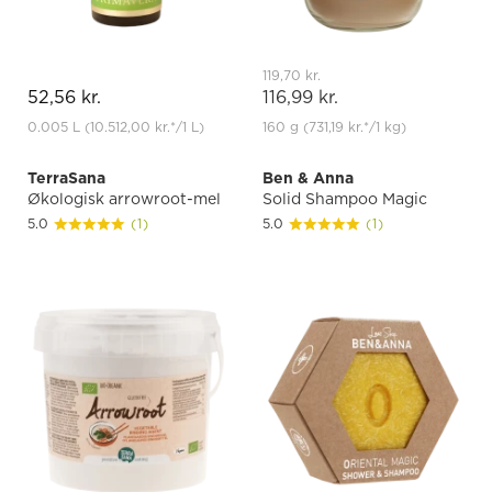
119,70 kr.
52,56 kr.
116,99 kr.
0.005 L
(10.512,00 kr.
*
/1 L)
160 g
(731,19 kr.
*
/1 kg)
TerraSana
Ben & Anna
Økologisk arrowroot-mel
Solid Shampoo Magic
5.0
(1)
5.0
(1)