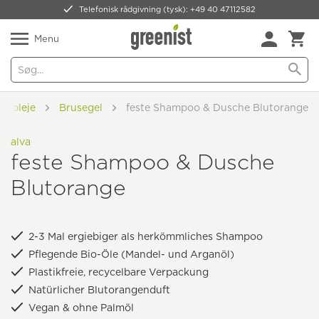
Telefonisk rådgivning (tysk): +49 40 47112582
Forsendelsesomkostninger
WhatsApp
Menu
ig pleje
Brusegel
feste Shampoo & Dusche Blutorange
alva
feste Shampoo & Dusche
Blutorange
2-3 Mal ergiebiger als herkömmliches Shampoo
Pflegende Bio-Öle (Mandel- und Arganöl)
Plastikfreie, recycelbare Verpackung
Natürlicher Blutorangenduft
Vegan & ohne Palmöl