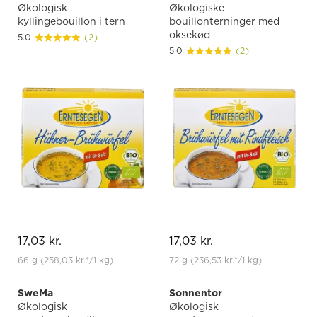
Økologisk
Økologiske
kyllingebouillon i tern
bouillonterninger med
oksekød
5.0
(2)
5.0
(2)
17,03 kr.
17,03 kr.
66 g
(258,03 kr.
*
/1 kg)
72 g
(236,53 kr.
*
/1 kg)
SweMa
Sonnentor
Økologisk
Økologisk