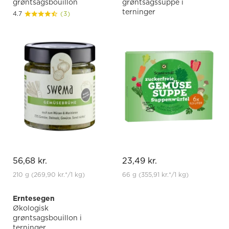
grøntsagsbouillon
grøntsagssuppe i
terninger
4.7
(3)
56,68 kr.
23,49 kr.
210 g
(269,90 kr.
*
/1 kg)
66 g
(355,91 kr.
*
/1 kg)
Erntesegen
Økologisk
grøntsagsbouillon i
terninger