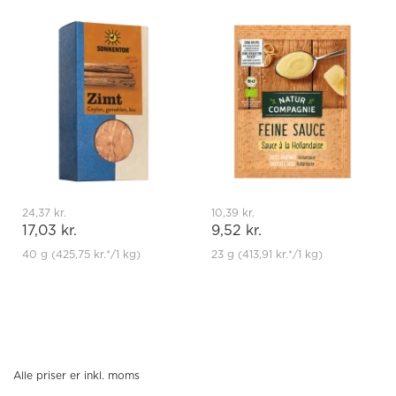
24,37 kr.
10,39 kr.
17,03 kr.
9,52 kr.
40 g
(425,75 kr.
*
/1 kg)
23 g
(413,91 kr.
*
/1 kg)
Alle priser er inkl. moms