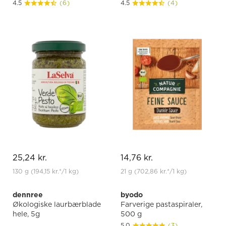
4.5
(6)
4.5
(4)
25,24 kr.
14,76 kr.
130 g
(194,15 kr.
*
/1 kg)
21 g
(702,86 kr.
*
/1 kg)
dennree
byodo
Økologiske laurbærblade
Farverige pastaspiraler,
hele, 5g
500 g
5.0
(3)