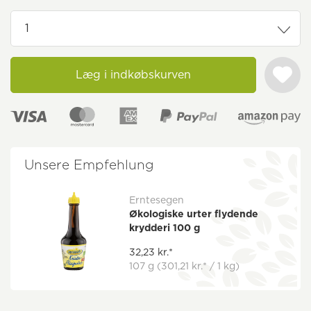
Læg i indkøbskurven
Unsere Empfehlung
Erntesegen
Økologiske urter flydende
krydderi 100 g
32,23 kr.*
107 g
(301,21 kr.* / 1 kg)