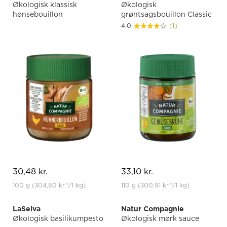
Økologisk klassisk
Økologisk
hønsebouillon
grøntsagsbouillon Classic
4.0
(1)
30,48 kr.
33,10 kr.
100 g
(304,80 kr.
*
/1 kg)
110 g
(300,91 kr.
*
/1 kg)
LaSelva
Natur Compagnie
Økologisk basilikumpesto
Økologisk mørk sauce