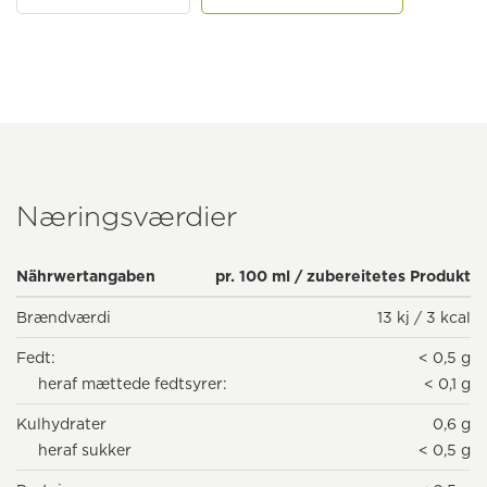
Næringsværdier
Nährwertangaben
pr. 100 ml / zubereitetes Produkt
Brændværdi
13 kj / 3 kcal
Fedt:
< 0,5 g
heraf mættede fedtsyrer:
< 0,1 g
Kulhydrater
0,6 g
heraf sukker
< 0,5 g