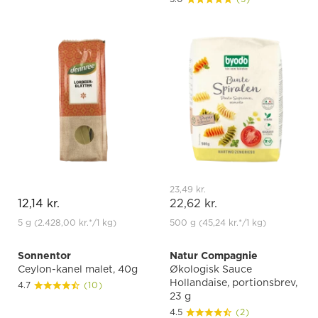
23,49 kr.
12,14 kr.
22,62 kr.
5 g
(2.428,00 kr.
*
/1 kg)
500 g
(45,24 kr.
*
/1 kg)
Sonnentor
Natur Compagnie
Ceylon-kanel malet, 40g
Økologisk Sauce
Hollandaise, portionsbrev,
4.7
(10)
23 g
4.5
(2)