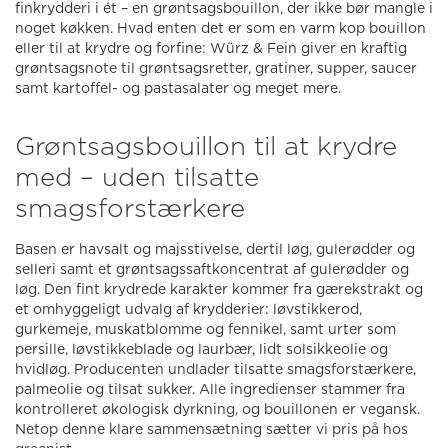
finkrydderi i ét – en grøntsagsbouillon, der ikke bør mangle i
noget køkken. Hvad enten det er som en varm kop bouillon
eller til at krydre og forfine: Würz & Fein giver en kraftig
grøntsagsnote til grøntsagsretter, gratiner, supper, saucer
samt kartoffel- og pastasalater og meget mere.
Grøntsagsbouillon til at krydre
med – uden tilsatte
smagsforstærkere
Basen er havsalt og majsstivelse, dertil løg, gulerødder og
selleri samt et grøntsagssaftkoncentrat af gulerødder og
løg. Den fint krydrede karakter kommer fra gærekstrakt og
et omhyggeligt udvalg af krydderier: løvstikkerod,
gurkemeje, muskatblomme og fennikel, samt urter som
persille, løvstikkeblade og laurbær, lidt solsikkeolie og
hvidløg. Producenten undlader tilsatte smagsforstærkere,
palmeolie og tilsat sukker. Alle ingredienser stammer fra
kontrolleret økologisk dyrkning, og bouillonen er vegansk.
Netop denne klare sammensætning sætter vi pris på hos