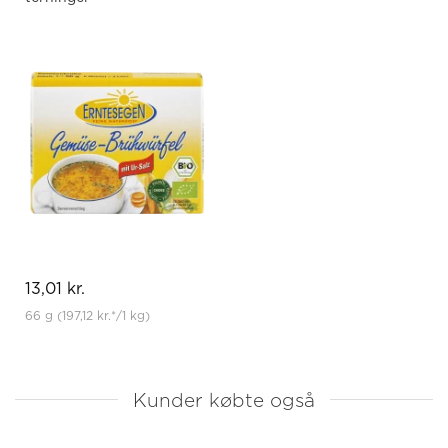
13,01 kr.
66 g
(197,12 kr.
*
/1 kg)
Kunder købte også