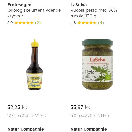
Erntesegen
LaSelva
Økologiske urter flydende
Rucola pesto med 56%
krydderi
rucola, 130 g
5.0
(2)
4.8
(4)
32,23 kr.
33,97 kr.
107 g
(301,21 kr.
*
/1 kg)
130 g
(261,31 kr.
*
/1 kg)
Natur Compagnie
Natur Compagnie