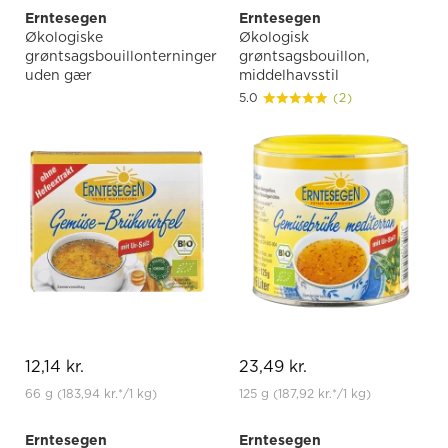
Erntesegen
Erntesegen
Økologiske
Økologisk
grøntsagsbouillonterninger
grøntsagsbouillon,
uden gær
middelhavsstil
5.0
(2)
12,14 kr.
23,49 kr.
66 g
(183,94 kr.
*
/1 kg)
125 g
(187,92 kr.
*
/1 kg)
Erntesegen
Erntesegen