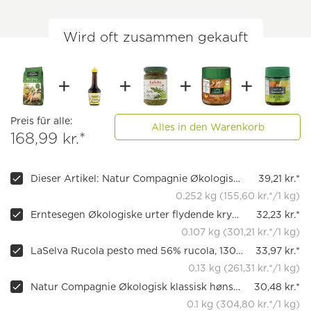
Wird oft zusammen gekauft
Preis für alle:
Alles in den Warenkorb
168,99 kr.*
Dieser Artikel: Natur Compagnie Økologisk Spicy & Fine, 252 g
39,21 kr.*
0.252 kg (155,60 kr.*/1 kg)
Erntesegen Økologiske urter flydende krydderi
32,23 kr.*
0.107 kg (301,21 kr.*/1 kg)
LaSelva Rucola pesto med 56% rucola, 130 g
33,97 kr.*
0.13 kg (261,31 kr.*/1 kg)
Natur Compagnie Økologisk klassisk hønsebouillon
30,48 kr.*
0.1 kg (304,80 kr.*/1 kg)