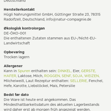
Deutschland
Herstellerkontakt
Hügli Nahrungsmittel GmbH, Güttinger Straße 23, 78315
Radolfzell, Deutschland, info@natur-compagnie.de
Økologisk kontrolorgan
DE-ÖKO-001
Die enthaltenen Zutaten stammen aus EU-/Nicht-EU-
Landwirtschaft
Opbevaring
Trocken lagern
Allergener
Kann in
Spuren
enthalten sein:
DINKEL,
Eier,
GERSTE,
HAFER,
Laktose, Milch,
ROGGEN,
SENF,
SOJA,
WEIZEN,
Milcheiweiß, Laut Rezeptur enthalten:
SELLERIE,
Fenchel,
Hefe, Karotte, Liebstöckel, Mais, Petersilie
Bedst før dato
Die Ware ist heute erst angekommen. Das
Mindesthaltbarkeitsdatum des aktuellen Lagerbestands
wird daher erst ab morgen früh angezeigt werden.