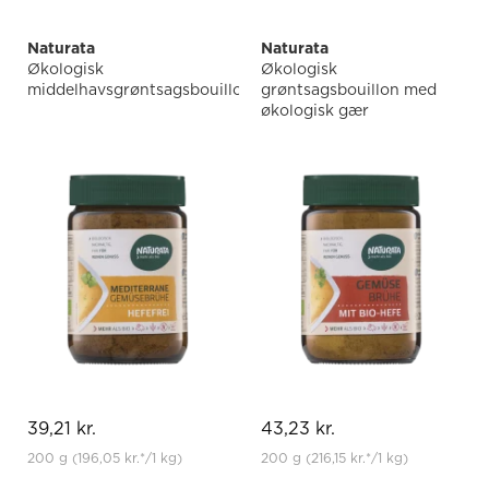
Naturata
Naturata
Økologisk
Økologisk
middelhavsgrøntsagsbouillon
grøntsagsbouillon med
økologisk gær
39,21 kr.
43,23 kr.
200 g
(196,05 kr.
*
/1 kg)
200 g
(216,15 kr.
*
/1 kg)