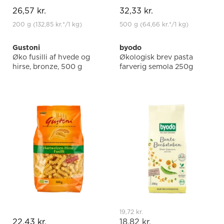
26,57 kr.
32,33 kr.
200 g
(132,85 kr.
*
/1 kg)
500 g
(64,66 kr.
*
/1 kg)
Gustoni
byodo
Øko fusilli af hvede og
Økologisk brev pasta
hirse, bronze, 500 g
farverig semola 250g
19,72 kr.
22,43 kr.
18,82 kr.