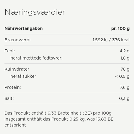
Næringsværdier
Nährwertangaben
pr. 100 g
Brændværdi
1.592 kj / 376 kcal
Fedt:
4,2 g
heraf mættede fedtsyrer:
1,6 g
Kulhydrater
76 g
heraf sukker
< 0,5 g
Protein:
7,6 g
Salt:
0,3 g
Das Produkt enthält 6,33 Broteinheit (BE) pro 100g
Insgesamt enthält das Produkt 0,25 kg, was 15,83 BE
entspricht