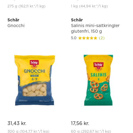
275 g
(162,11 kr.
*
/1 kg)
1 kg
(44,94 kr.
*
/1 kg)
Schär
Schär
Gnocchi
Salinis mini-saltkringler
glutenfri, 150 g
5.0
(2)
31,43 kr.
17,56 kr.
300 g
(104,77 kr.
*
/1 kg)
60 g
(292,67 kr.
*
/1 kg)