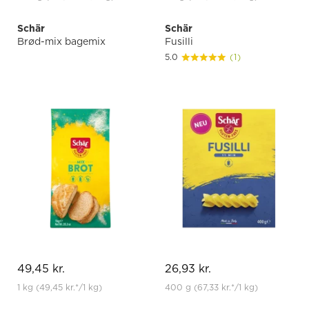
Schär
Schär
Brød-mix bagemix
Fusilli
5.0
(1)
49,45 kr.
26,93 kr.
1 kg
(49,45 kr.
*
/1 kg)
400 g
(67,33 kr.
*
/1 kg)