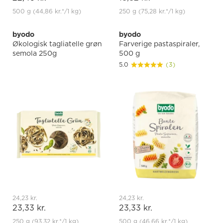
500 g
(44,86 kr.
*
/1 kg)
250 g
(75,28 kr.
*
/1 kg)
byodo
byodo
Økologisk tagliatelle grøn
Farverige pastaspiraler,
semola 250g
500 g
5.0
(3)
24,23 kr.
24,23 kr.
23,33 kr.
23,33 kr.
250 g
(93,32 kr.
*
/1 kg)
500 g
(46,66 kr.
*
/1 kg)