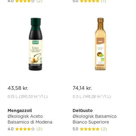
4.0
(2)
5.0
(1)
43,58 kr.
74,14 kr.
0.15 L
(290,53 kr.
*
/1 L)
0.5 L
(148,28 kr.
*
/1 L)
Mengazzoli
DelGusto
Økologisk Aceto
Økologisk Balsamico
Balsamico di Modena
Bianco Superiore
4.0
(2)
5.0
(2)