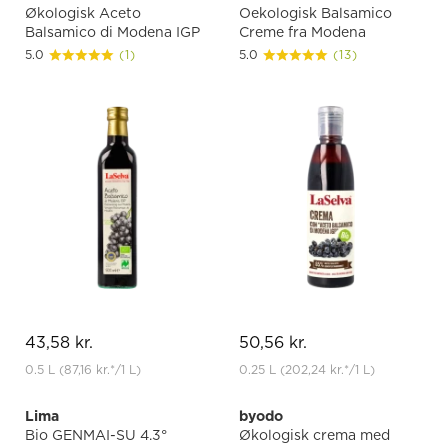
Økologisk Aceto
Oekologisk Balsamico
Balsamico di Modena IGP
Creme fra Modena
5.0
(1)
5.0
(13)
43,58 kr.
50,56 kr.
0.5 L
(87,16 kr.
*
/1 L)
0.25 L
(202,24 kr.
*
/1 L)
Lima
byodo
Bio GENMAI-SU 4.3°
Økologisk crema med