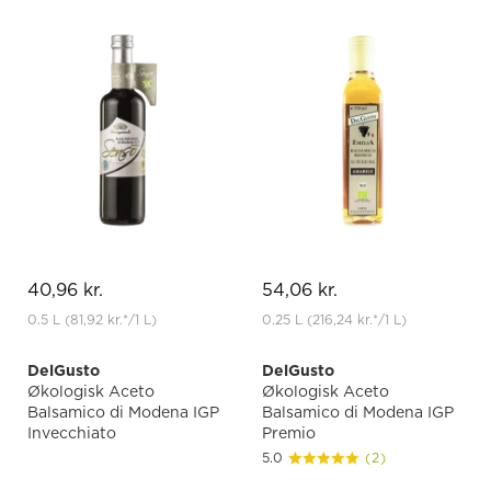
40,96 kr.
54,06 kr.
0.5 L
(81,92 kr.
*
/1 L)
0.25 L
(216,24 kr.
*
/1 L)
DelGusto
DelGusto
Økologisk Aceto
Økologisk Aceto
Balsamico di Modena IGP
Balsamico di Modena IGP
Invecchiato
Premio
5.0
(2)