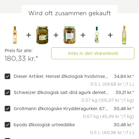
Wird oft zusammen gekauft
Preis für alle:
Alles in den Warenkorb
180,33 kr.*
Dieser Artikel: Hensel Økologisk hvidvinseddike
34,84 kr.*
0.5 L (69,68 kr.*/1 L)
Schweizer Økologisk salt dild agurk demeter
39,21 kr.*
0.37 kg (105,97 kr.*/1 kg)
Großmann Økologiske Krydderagurker, 670 g
30,48 kr.*
0.67 kg (45,49 kr.*/1 kg)
byodo Økologisk urteeddike
30,48 kr.*
0.5 L (60,96 kr.*/1 L)