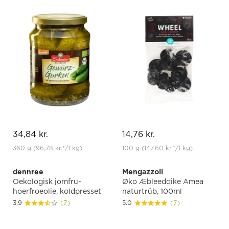
34,84 kr.
14,76 kr.
360 g
(96,78 kr.
*
/1 kg)
100 g
(147,60 kr.
*
/1 kg)
dennree
Mengazzoli
Oekologisk jomfru-
Øko Æbleeddike Amea
hoerfroeolie, koldpresset
naturtrüb, 100ml
3.9
(7)
5.0
(7)