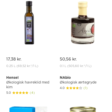
17,38 kr.
50,56 kr.
0.25 L
(69,52 kr.
*
/1 L)
0.1 L
(505,60 kr.
*
/1 L)
Hensel
NAbio
Økologisk havreklid med
Økologisk ærtegryde
kim
4.0
(1)
5.0
(4)