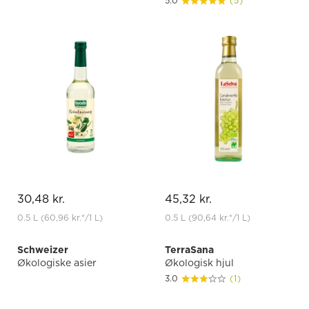
5.0
(5)
30,48 kr.
45,32 kr.
0.5 L
(60,96 kr.
*
/1 L)
0.5 L
(90,64 kr.
*
/1 L)
Schweizer
TerraSana
Økologiske asier
Økologisk hjul
3.0
(1)