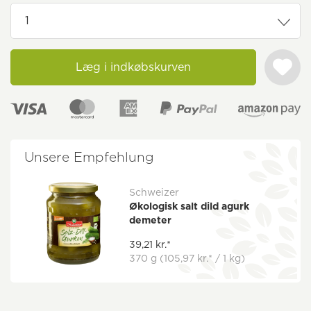
Læg i indkøbskurven
Unsere Empfehlung
Schweizer
Økologisk salt dild agurk
demeter
39,21 kr.*
370 g
(105,97 kr.* / 1 kg)