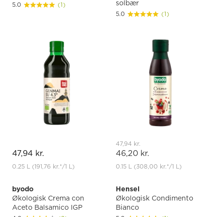
solbær
5.0
(1)
5.0
(1)
47,94 kr.
47,94 kr.
46,20 kr.
0.25 L
(191,76 kr.
*
/1 L)
0.15 L
(308,00 kr.
*
/1 L)
byodo
Hensel
Økologisk Crema con
Økologisk Condimento
Aceto Balsamico IGP
Bianco