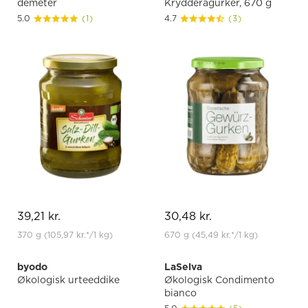
demeter
Krydderagurker, 670 g
5.0
(1)
4.7
(3)
39,21 kr.
30,48 kr.
370 g
(105,97 kr.
*
/1 kg)
670 g
(45,49 kr.
*
/1 kg)
byodo
LaSelva
Økologisk urteeddike
Økologisk Condimento
bianco