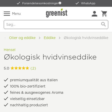
Forsendelsesomkostninger
WhatsApp
Menu
d
Olier og eddike
Eddike
Økologisk hvidvinseddike
Hensel
Økologisk hvidvinseddike
5.0
(2)
premiumqualität aus Italien
100% bio-zertifiziert
feines & ausgewogenes Aroma
vielseitig einsetzbar
nachhaltig produziert