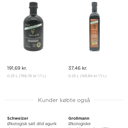
191,69 kr.
37,46 kr.
0.25 L
(766,76 kr.
*
/1 L)
0.25 L
(149,84 kr.
*
/1 L)
Kunder købte også
Schweizer
Großmann
Økologisk salt dild agurk
Økologiske